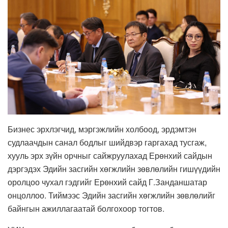
Бизнес эрхлэгчид, мэргэжлийн холбоод, эрдэмтэн
судлаачдын санал бодлыг шийдвэр гаргахад тусгаж,
хууль эрх зүйн орчныг сайжруулахад Ерөнхий сайдын
дэргэдэх Эдийн засгийн хөгжлийн зөвлөлийн гишүүдийн
оролцоо чухал гэдгийг Ерөнхий сайд Г.Занданшатар
онцоллоо. Тиймээс Эдийн засгийн хөгжлийн зөвлөлийг
байнгын ажиллагаатай болгохоор тогтов.