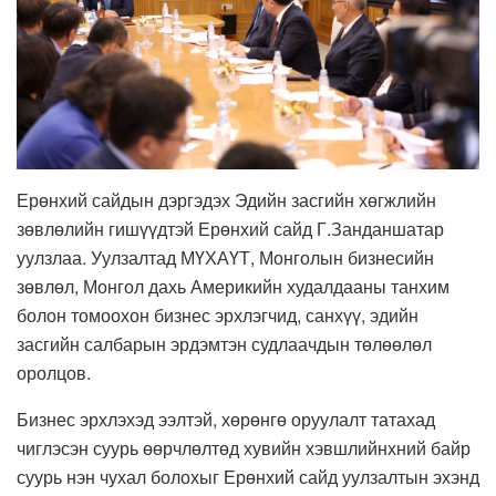
Ерөнхий сайдын дэргэдэх Эдийн засгийн хөгжлийн
зөвлөлийн гишүүдтэй Ерөнхий сайд Г.Занданшатар
уулзлаа. Уулзалтад МҮХАҮТ, Монголын бизнесийн
зөвлөл, Монгол дахь Америкийн худалдааны танхим
болон томоохон бизнес эрхлэгчид, санхүү, эдийн
засгийн салбарын эрдэмтэн судлаачдын төлөөлөл
оролцов.
Бизнес эрхлэхэд ээлтэй, хөрөнгө оруулалт татахад
чиглэсэн суурь өөрчлөлтөд хувийн хэвшлийнхний байр
суурь нэн чухал болохыг Ерөнхий сайд уулзалтын эхэнд