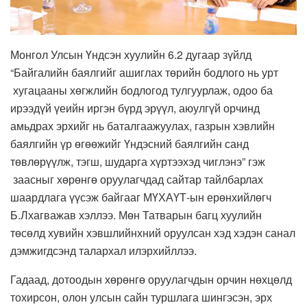
Монгол Улсын Үндсэн хуулийн 6.2 дугаар зүйлд
“Байгалийн баялгийг ашиглах төрийн бодлого нь урт
хугацааны хөгжлийн бодлогод тулгуурлаж, одоо ба
ирээдүй үеийн иргэн бүрд эрүүл, аюулгүй орчинд
амьдрах эрхийг нь баталгаажуулах, газрын хэвлийн
баялгийн үр өгөөжийг Үндэсний баялгийн санд
төвлөрүүлж, тэгш, шударга хүртээхэд чиглэнэ” гэж
заасныг хөрөнгө оруулагчдад сайтар тайлбарлах
шаардлага үүсэж байгааг МҮХАҮТ-ын ерөнхийлөгч
Б.Лхагважав хэллээ. Мөн Татварын багц хуулийн
төсөлд хувийн хэвшлийнхний оруулсан хэд хэдэн санал
дэмжигдсэнд талархал илэрхийллээ.
Гадаад, дотоодын хөрөнгө оруулагчдын орчин нөхцөлд
тохирсон, олон улсын сайн туршлага шингэсэн, эрх