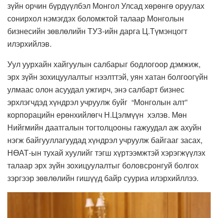
зүйн орчин бүрдүүлбэл Монгол Улсад хөрөнгө оруулах
сонирхол нэмэгдэх боломжтой талаар Монголын
бизнесийн зөвлөлийн ТУЗ-ийн дарга Ц.Түмэнцогт
илэрхийлэв.
Уул уурхайн хайгуулын салбарыг бодлогоор дэмжиж,
эрх зүйн зохицуулалтыг нээлттэй, уян хатан болгоогүйн
улмаас олон асуудал ужгирч, энэ салбарт бизнес
эрхлэгчдэд хүндрэл учруулж буйг “Монголын алт”
корпорацийн ерөнхийлөгч Н.Цэлмүүн хэлэв. Мөн
Нийгмийн даатгалын тогтолцооны гажуудал аж ахуйн
нэгж байгууллагуудад хүндрэл учруулж байгааг засах,
НӨАТ-ын тухай хуулийг тэгш хүртээмжтэй хэрэгжүүлэх
талаар эрх зүйн зохицуулалтыг боловсронгуй болгох
зэргээр зөвлөлийн гишүүд байр сууриа илэрхийллээ.