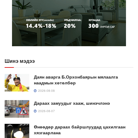
Шинэ мэдээ
Даян аварга Б.Орхонбаярын мялаалга
наадмын хөтөлбөр
2026-08-08
Дараах замуудыг хааж, шинэчлэнэ
2026-08-07
Өнөөдөр дараах байршлуудад цахилгаан
хязгаарлана