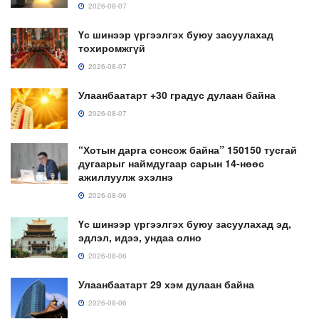
2026-08-07
Үс шинээр үргээлгэх буюу засуулахад
тохиромжгүй
2026-08-07
Улаанбаатарт +30 градус дулаан байна
2026-08-07
“Хотын дарга сонсож байна” 150150 тусгай
дугаарыг наймдугаар сарын 14-нөөс
ажиллуулж эхэлнэ
2026-08-06
Үс шинээр үргээлгэх буюу засуулахад эд,
эдлэл, идээ, ундаа олно
2026-08-06
Улаанбаатарт 29 хэм дулаан байна
2026-08-06