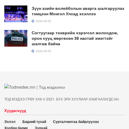
Зүүн азийн волейболын аварга шалгаруулах
тэмцээн Монгол Улсад эхэллээ
2026-08-05
Согтуугаар тээврийн хэрэгсэл жолоодож,
орон сууц мөргөсөн 38 настай эмэгтэйг
шалгаж байна
2026-08-05
ТОД МЭДЭЭ ГРӨҮ ХХК © 2021. БҮХ ЭРХ ХУУЛИАР ХАМГААЛАГДСАН.
Хуудаснууд
Эхлэл
Бидний тухай
Сурталчилгаа байрлуулах
Холбоо барих
Зурхай