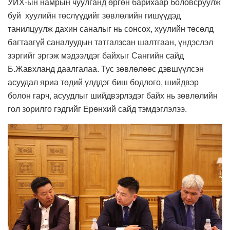
УИХ-ын намрын чуулганд өргөн барихаар боловсруулж
буй хуулийн төслүүдийг зөвлөлийн гишүүдэд
танилцуулж дахин саналыг нь сонсох, хуулийн төсөлд
багтаагүй саналуудын татгалзсан шалтгаан, үндэслэл
зэргийг эргэж мэдээлдэг байхыг Сангийн сайд
Б.Жавхланд даалгалаа. Тус зөвлөлөөс дэвшүүлсэн
асуудал яриа төдий үлддэг биш бодлого, шийдвэр
болон гарч, асуудлыг шийдвэрлэдэг байх нь зөвлөлийн
гол зорилго гэдгийг Ерөнхий сайд тэмдэглэлээ.