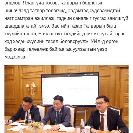
онцлов. Ялангуяа төсөв, татварын бодлогын
шинэчлэлд татвар төлөгчид, эрдэмтэд судлаачидтай
нягт хамтран ажиллаж, тэдний саналыг тусгах зайлшгүй
шаардлагатай гэлээ. Засгийн газар Татварын багц
хуулийн төсөл, Баялаг бүтээгчдийг дэмжих тухай зэрэг
хэд хэдэн хуулийн төсөл боловсруулж, УИХ-д өргөн
барихаар төлөвлөж байгаагаа уулзалтын үеэр
мэдээлэв.