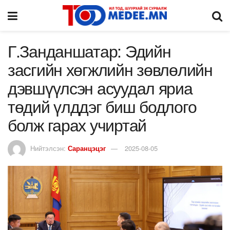
Г.Занданшатар: Эдийн
засгийн хөгжлийн зөвлөлийн
дэвшүүлсэн асуудал яриа
төдий үлддэг биш бодлого
болж гарах учиртай
Нийтэлсэн:
Саранцэцэг
2025-08-05