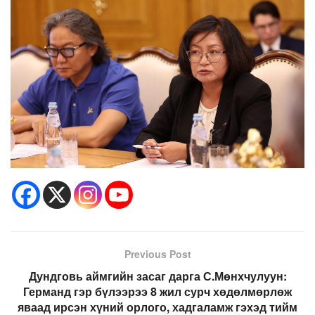
Previous Post
Дундговь аймгийн засаг дарга С.Мөнхчулуун:
Германд гэр бүлээрээ 8 жил сурч хөдөлмөрлөж
яваад ирсэн хүний орлого, хадгаламж гэхэд тийм