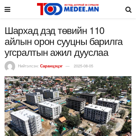
Шархад дэд төвийн 110
айлын орон сууцны барилга
угсралтын ажил дууслаа
Нийтэлсэн:
Саранцэцэг
2025-08-05