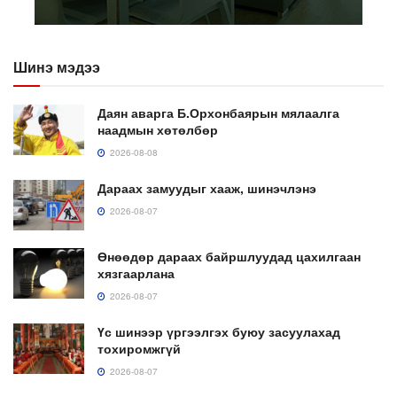
Шинэ мэдээ
Даян аварга Б.Орхонбаярын мялаалга
наадмын хөтөлбөр
2026-08-08
Дараах замуудыг хааж, шинэчлэнэ
2026-08-07
Өнөөдөр дараах байршлуудад цахилгаан
хязгаарлана
2026-08-07
Үс шинээр үргээлгэх буюу засуулахад
тохиромжгүй
2026-08-07