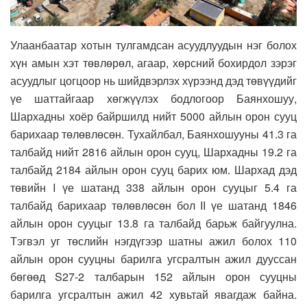
Улаанбаатар хотын тулгамдсан асуудлуудын нэг болох
хүн амын хэт төвлөрөл, агаар, хөрсний бохирдол зэрэг
асуудлыг цогцоор нь шийдвэрлэх хүрээнд дэд төвүүдийг
үе шаттайгаар хөгжүүлэх бодлогоор Баянхошуу,
Шархадны хоёр байршилд нийт 5000 айлын орон сууц
барихаар төлөвлөсөн. Тухайлбал, Баянхошууны 41.3 га
талбайд нийт 2816 айлын орон сууц, Шархадны 19.2 га
талбайд 2184 айлын орон сууц барих юм. Шархад дэд
төвийн I үе шатанд 338 айлын орон сууцыг 5.4 га
талбайд барихаар төлөвлөсөн бол II үе шатанд 1846
айлын орон сууцыг 13.8 га талбайд барьж байгуулна.
Тэгвэл уг төслийн нэгдүгээр шатны ажил болох 110
айлын орон сууцны барилга угсралтын ажил дууссан
бөгөөд S27-2 талбарын 152 айлын орон сууцны
барилга угсралтын ажил 42 хувьтай явагдаж байна.