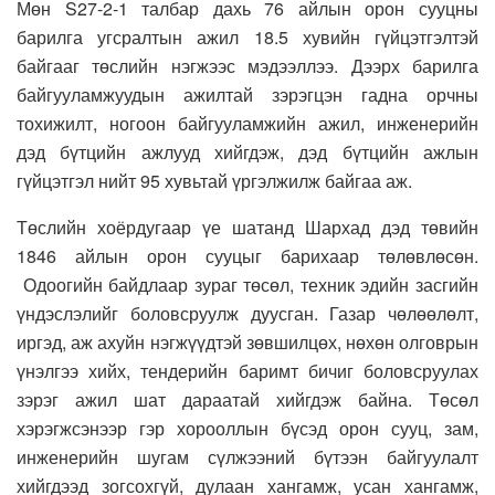
Мөн S27-2-1 талбар дахь 76 айлын орон сууцны
барилга угсралтын ажил 18.5 хувийн гүйцэтгэлтэй
байгааг төслийн нэгжээс мэдээллээ. Дээрх барилга
байгууламжуудын ажилтай зэрэгцэн гадна орчны
тохижилт, ногоон байгууламжийн ажил, инженерийн
дэд бүтцийн ажлууд хийгдэж, дэд бүтцийн ажлын
гүйцэтгэл нийт 95 хувьтай үргэлжилж байгаа аж.
Төслийн хоёрдугаар үе шатанд Шархад дэд төвийн
1846 айлын орон сууцыг барихаар төлөвлөсөн.
Одоогийн байдлаар зураг төсөл, техник эдийн засгийн
үндэслэлийг боловсруулж дуусган. Газар чөлөөлөлт,
иргэд, аж ахуйн нэгжүүдтэй зөвшилцөх, нөхөн олговрын
үнэлгээ хийх, тендерийн баримт бичиг боловсруулах
зэрэг ажил шат дараатай хийгдэж байна. Төсөл
хэрэгжсэнээр гэр хорооллын бүсэд орон сууц, зам,
инженерийн шугам сүлжээний бүтээн байгуулалт
хийгдээд зогсохгүй, дулаан хангамж, усан хангамж,