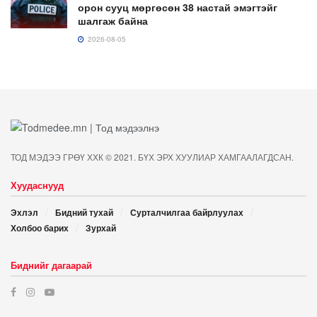
орон сууц мөргөсөн 38 настай эмэгтэйг
шалгаж байна
2026-08-05
ТОД МЭДЭЭ ГРӨҮ ХХК © 2021. БҮХ ЭРХ ХУУЛИАР ХАМГААЛАГДСАН.
Хуудаснууд
Эхлэл
Бидний тухай
Сурталчилгаа байрлуулах
Холбоо барих
Зурхай
Биднийг дагаарай