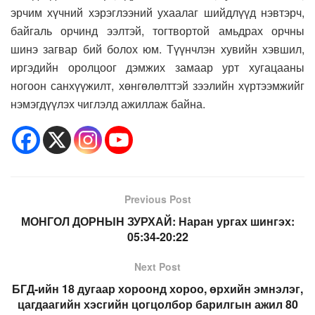
эрчим хүчний хэрэглээний ухаалаг шийдлүүд нэвтэрч,
байгаль орчинд ээлтэй, тогтвортой амьдрах орчны
шинэ загвар бий болох юм. Түүнчлэн хувийн хэвшил,
иргэдийн оролцоог дэмжих замаар урт хугацааны
ногоон санхүүжилт, хөнгөлөлттэй зээлийн хүртээмжийг
нэмэгдүүлэх чиглэлд ажиллаж байна.
Previous Post
МОНГОЛ ДОРНЫН ЗУРХАЙ: Наран ургах шингэх:
05:34-20:22
Next Post
БГД-ийн 18 дугаар хороонд хороо, өрхийн эмнэлэг,
цагдаагийн хэсгийн цогцолбор барилгын ажил 80