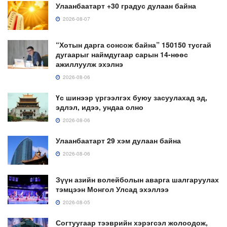
Улаанбаатарт +30 градус дулаан байна
2026-08-07
“Хотын дарга сонсож байна” 150150 тусгай
дугаарыг наймдугаар сарын 14-нөөс
ажиллуулж эхэлнэ
2026-08-06
Үс шинээр үргээлгэх буюу засуулахад эд,
эдлэл, идээ, ундаа олно
2026-08-06
Улаанбаатарт 29 хэм дулаан байна
2026-08-06
Зүүн азийн волейболын аварга шалгаруулах
тэмцээн Монгол Улсад эхэллээ
2026-08-05
Согтуугаар тээврийн хэрэгсэл жолоодож,