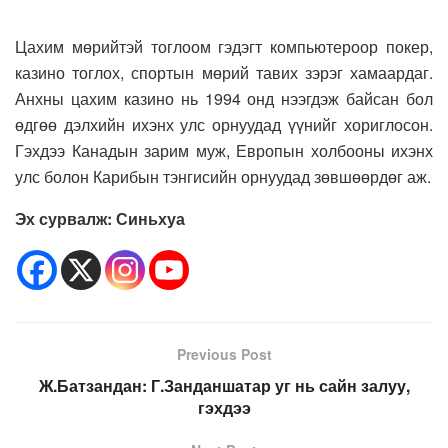
Цахим мөрийтэй тоглоом гэдэгт компьютероор покер,
казино тоглох, спортын мөрий тавих зэрэг хамаардаг.
Анхны цахим казино нь 1994 онд нээгдэж байсан бол
өдгөө дэлхийн ихэнх улс орнуудад үүнийг хориглосон.
Гэхдээ Канадын зарим муж, Европын холбооны ихэнх
улс болон Карибын тэнгисийн орнуудад зөвшөөрдөг аж.
Эх сурвалж: Синьхуа
Previous Post
Ж.Батзандан: Г.Занданшатар уг нь сайн залуу,
гэхдээ