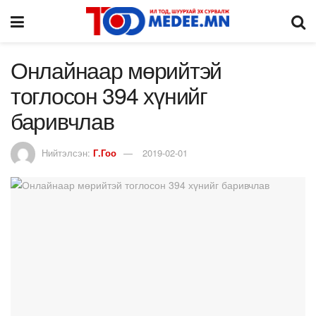
Онлайнаар мөрийтэй
тоглосон 394 хүнийг
баривчлав
Нийтэлсэн:
Г.Гоо
2019-02-01