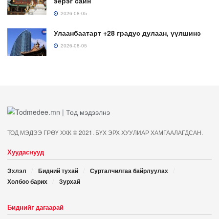
эерэг сайн
2026-08-05
Улаанбаатарт +28 градус дулаан, үүлшинэ
2026-08-05
ТОД МЭДЭЭ ГРӨҮ ХХК © 2021. БҮХ ЭРХ ХУУЛИАР ХАМГААЛАГДСАН.
Хуудаснууд
Эхлэл
Бидний тухай
Сурталчилгаа байрлуулах
Холбоо барих
Зурхай
Биднийг дагаарай