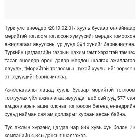
Турк улс өнөөдөр /2019.02.01/ хууль бусаар онлайнаар
мөрийтэй тоглоом тоглосон хүмүүсийг мөрдөх томоохон
ажиллагааг явуулсны үр дүнд 394 хүнийг баривчиллаа.
Туркийн цагдаагийн газрын цахим гэмт хэрэгтэй тэмцэх
тасаг өнөөдөр орон даяар мөрдөн шалгах ажиллагаа
явуулж, “Мөрийтэй тоглоомын тухай хууль”-ийг зөрчсөн
этгээдүүдийг баривчиллаа.
Ажиллагааны явцад хууль бусаар мөрийтэй тоглоом
тоглуулах үйл ажиллагаа явуулдаг веб сайтууд 577 сая
ам.долларын ашиг олсныг тогтоосон бөгөөд өнөөдрийн
хувьд найман сая ам.долларыг хураан авсан байна.
Тус ажлын хүрээнд цагдаа нар 849 хувь хүн болон 72
компанийн 4,345 дансыг шалгажээ.