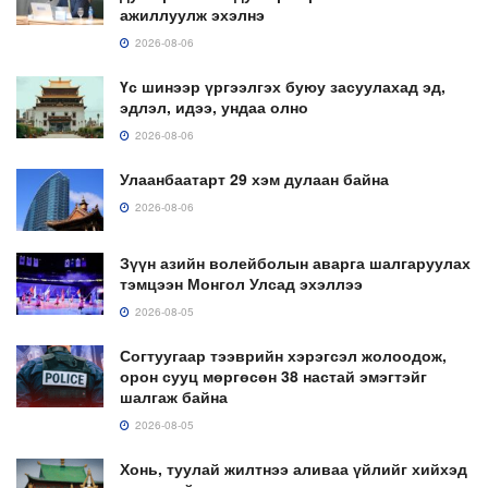
ажиллуулж эхэлнэ
2026-08-06
Үс шинээр үргээлгэх буюу засуулахад эд,
эдлэл, идээ, ундаа олно
2026-08-06
Улаанбаатарт 29 хэм дулаан байна
2026-08-06
Зүүн азийн волейболын аварга шалгаруулах
тэмцээн Монгол Улсад эхэллээ
2026-08-05
Согтуугаар тээврийн хэрэгсэл жолоодож,
орон сууц мөргөсөн 38 настай эмэгтэйг
шалгаж байна
2026-08-05
Хонь, туулай жилтнээ аливаа үйлийг хийхэд