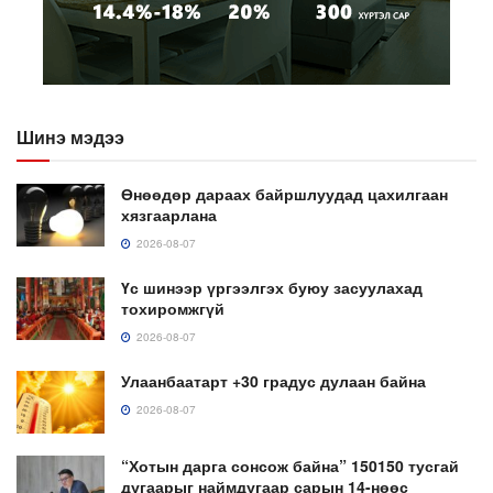
Шинэ мэдээ
Өнөөдөр дараах байршлуудад цахилгаан
хязгаарлана
2026-08-07
Үс шинээр үргээлгэх буюу засуулахад
тохиромжгүй
2026-08-07
Улаанбаатарт +30 градус дулаан байна
2026-08-07
“Хотын дарга сонсож байна” 150150 тусгай
дугаарыг наймдугаар сарын 14-нөөс