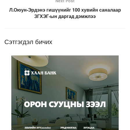
Next Post
Л.Оюун-Эрдэнэ гишүүнийг 100 хувийн саналаар
ЗГХЭГ-ын даргад дэмжлээ
Сэтгэгдэл бичих