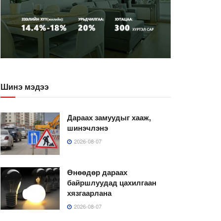
Шинэ мэдээ
Дараах замуудыг хааж,
шинэчлэнэ
2026-08-07
Өнөөдөр дараах
байршлуудад цахилгаан
хязгаарлана
2026-08-07