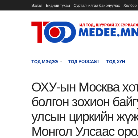
Эхлэл
Бидний тухай
Сурталчилгаа байрлуулах
Холбоо 
ТОД МЭДЭЭ
ТОД PODCAST
ТОД ХҮН
ОХУ-ын Москва хо
болгон зохион бай
улсын циркийн жү
Монгол Улсаас оро