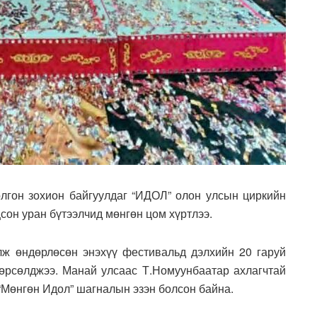
гон зохион байгуулдаг “ИДОЛ” олон улсын циркийн
он уран бүтээлчид мөнгөн цом хүртлээ.
лж өндөрлөсөн энэхүү фестивальд дэлхийн 20 гаруй
өрсөлджээ. Манай улсаас Т.Номуунбаатар ахлагчтай
“Мөнгөн Идол” шагналын эзэн болсон байна.