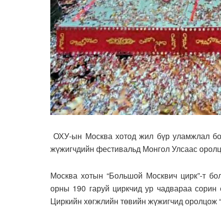
ОХУ-ын Москва хотод жил бүр уламжлал бол
жүжигчдийн фестивальд Монгол Улсаас оролцс
Москва хотын “Большой Москвич цирк”-т бо
орны 190 гаруй циркчид ур чадвараа сорин 
Циркийн хөгжлийн төвийн жүжигчид оролцож 