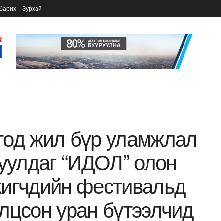
барих
Зурхай
тод жил бүр уламжлал
гуулдаг “ИДОЛ” олон
жигчдийн фестивальд
лцсон уран бүтээлчид