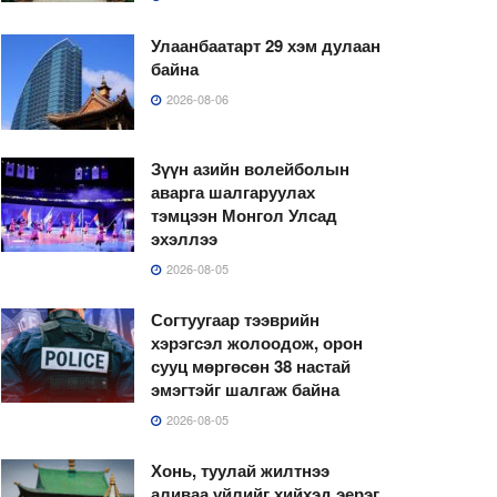
Улаанбаатарт 29 хэм дулаан
байна
2026-08-06
Зүүн азийн волейболын
аварга шалгаруулах
тэмцээн Монгол Улсад
эхэллээ
2026-08-05
Согтуугаар тээврийн
хэрэгсэл жолоодож, орон
сууц мөргөсөн 38 настай
эмэгтэйг шалгаж байна
2026-08-05
Хонь, туулай жилтнээ
аливаа үйлийг хийхэд эерэг