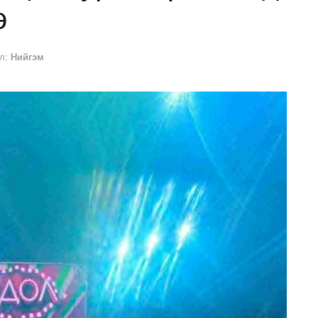
э
л:
Нийгэм