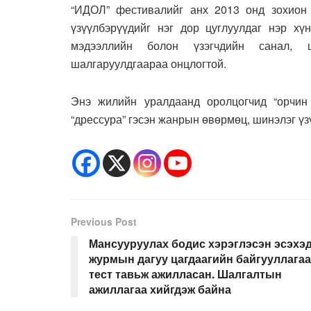
“ИДОЛ” фестивалийг анх 2013 онд зохион 
үзүүлбэрүүдийг нэг дор цуглуулдаг нэр хү
мэдээллийн болон үзэгчдийн санал, ш
шалгаруулдгаараа онцлогтой.
Энэ жилийн уралдаанд оролцогчид “орчин ү
“дрессура” гэсэн жанрын өвөрмөц, шинэлэг үз
Previous Post
Мансууруулах бодис хэрэглэсэн эсэхэ
журмын дагуу цагдаагийн байгууллага
тест тавьж ажилласан. Шалгалтын
ажиллагаа хийгдэж байна