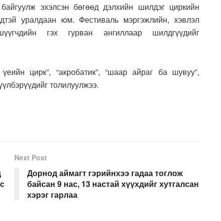
байгуулж эхэлсэн бөгөөд дэлхийн шилдэг циркийн
ндтэй уралдаан юм. Фестиваль мэргэжлийн, хэвлэл
үүгчдийн гэх гурван ангиллаар шилдгүүдийг
еийн цирк”, “акробатик”, “шаар айраг ба шувуу”,
үүлбэрүүдийг толилуулжээ.
Next Post
д
Дорнод аймагт гэрийнхээ гадаа тоглож
ас
байсан 9 нас, 13 настай хүүхдийг хутгалсан
хэрэг гарлаа