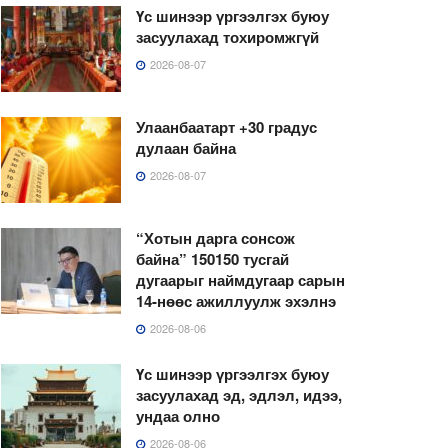
Үс шинээр үргээлгэх буюу
засуулахад тохиромжгүй
2026-08-07
Улаанбаатарт +30 градус
дулаан байна
2026-08-07
“Хотын дарга сонсож
байна” 150150 тусгай
дугаарыг наймдугаар сарын
14-нөөс ажиллуулж эхэлнэ
2026-08-06
Үс шинээр үргээлгэх буюу
засуулахад эд, эдлэл, идээ,
ундаа олно
2026-08-06