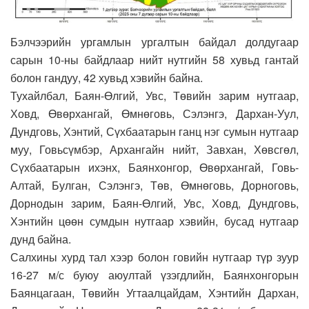
Бэлчээрийн ургамлын ургалтын байдал долдугаар
сарын 10-ны байдлаар нийт нутгийн 58 хувьд гантай
болон гандуу, 42 хувьд хэвийн байна.
Тухайлбал, Баян-Өлгий, Увс, Төвийн зарим нутгаар,
Ховд, Өвөрхангай, Өмнөговь, Сэлэнгэ, Дархан-Уул,
Дундговь, Хэнтий, Сүхбаатарын ганц нэг сумын нутгаар
муу, Говьсүмбэр, Архангайн нийт, Завхан, Хөвсгөл,
Сүхбаатарын ихэнх, Баянхонгор, Өвөрхангай, Говь-
Алтай, Булган, Сэлэнгэ, Төв, Өмнөговь, Дорноговь,
Дорнодын зарим, Баян-Өлгий, Увс, Ховд, Дундговь,
Хэнтийн цөөн сумдын нутгаар хэвийн, бусад нутгаар
дунд байна.
Салхины хурд тал хээр болон говийн нутгаар түр зуур
16-27 м/с буюу аюултай үзэгдлийн, Баянхонгорын
Баянцагаан, Төвийн Угтаалцайдам, Хэнтийн Дархан,