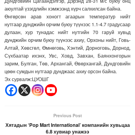
Дундговийн Цагаандэлгэр, Дэрэнд 28-31 м/с буюу онц
аюултай үзэгдлийн хэмжээнд хүрч салхилсан байна.
Өнгөрсөн арав хоногт агаарын температур нийт
нутгаар дунджийн орчим буюу түүнээс 1.1-4.7 градусаар
дулаан, хур тунадас нийт нутгийн 70 гаруй хувьд
дунджийн орчим буюу түүнээс ахиу, Орхоны нийт, Говь-
Алтай, Хөвсгөл, Өмнөговь, Хэнтий, Дорноговь, Дорнод,
Сүхбаатар ихэнх, Увс, Ховд, Завхан, Баянхонгорын
зарим, Булган, Төв, Архангай, Өвөрхангай, Дундговийн
цөөн сумдын нутгаар дунджаас ахиу орсон байна.
Эх сурвалж:ЦУОШГ
Previous Post
Хятадын ‘Pop Mart International’ компанийн хувьцаа
6.8 хувиар унажээ