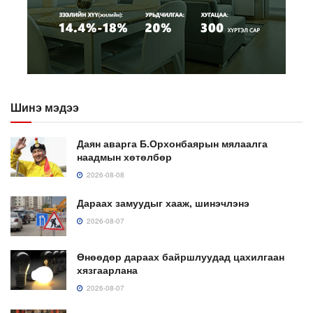
Шинэ мэдээ
Даян аварга Б.Орхонбаярын мялаалга
наадмын хөтөлбөр
2026-08-08
Дараах замуудыг хааж, шинэчлэнэ
2026-08-07
Өнөөдөр дараах байршлуудад цахилгаан
хязгаарлана
2026-08-07