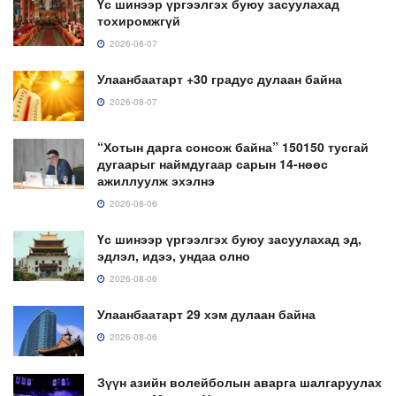
Үс шинээр үргээлгэх буюу засуулахад
тохиромжгүй
2026-08-07
Улаанбаатарт +30 градус дулаан байна
2026-08-07
“Хотын дарга сонсож байна” 150150 тусгай
дугаарыг наймдугаар сарын 14-нөөс
ажиллуулж эхэлнэ
2026-08-06
Үс шинээр үргээлгэх буюу засуулахад эд,
эдлэл, идээ, ундаа олно
2026-08-06
Улаанбаатарт 29 хэм дулаан байна
2026-08-06
Зүүн азийн волейболын аварга шалгаруулах