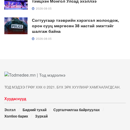
тэмцээн Монгол Улсад эхэллээ
2026-08-05
Согтуугаар тээврийн хэрэгсэл жолоодож,
орон сууц мөргөсөн 38 настай эмэгтэйг
шалгаж байна
2026-08-05
ТОД МЭДЭЭ ГРӨҮ ХХК © 2021. БҮХ ЭРХ ХУУЛИАР ХАМГААЛАГДСАН.
Хуудаснууд
Эхлэл
Бидний тухай
Сурталчилгаа байрлуулах
Холбоо барих
Зурхай