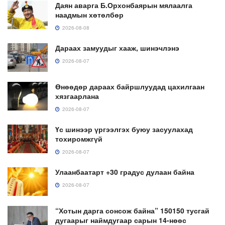
Даян аварга Б.Орхонбаярын мялаалга
наадмын хөтөлбөр
2026-08-08
Дараах замуудыг хааж, шинэчлэнэ
2026-08-07
Өнөөдөр дараах байршлуудад цахилгаан
хязгаарлана
2026-08-07
Үс шинээр үргээлгэх буюу засуулахад
тохиромжгүй
2026-08-07
Улаанбаатарт +30 градус дулаан байна
2026-08-07
“Хотын дарга сонсож байна” 150150 тусгай
дугаарыг наймдугаар сарын 14-нөөс