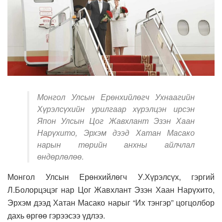
Монгол Улсын Ерөнхийлөгч Ухнаагийн
Хүрэлсүхийн урилгаар хүрэлцэн ирсэн
Япон Улсын Цог Жавхлант Эзэн Хаан
Нарүхито, Эрхэм дээд Хатан Масако
нарын төрийн анхны айлчлал
өндөрлөлөө.
Монгол Улсын Ерөнхийлөгч У.Хүрэлсүх, гэргий
Л.Болорцэцэг нар Цог Жавхлант Эзэн Хаан Нарүхито,
Эрхэм дээд Хатан Масако нарыг “Их тэнгэр” цогцолбор
дахь өргөө гэрээсээ үдлээ.