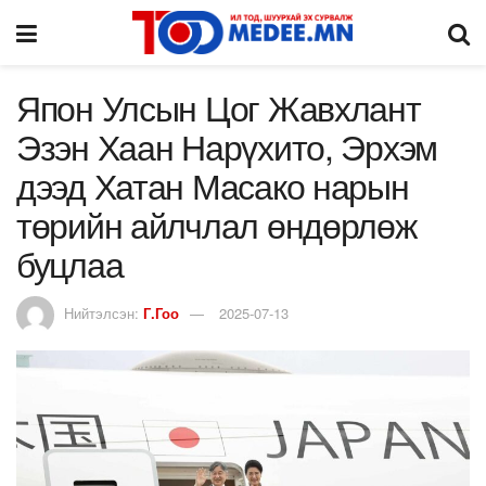
Япон Улсын Цог Жавхлант
Эзэн Хаан Нарүхито, Эрхэм
дээд Хатан Масако нарын
төрийн айлчлал өндөрлөж
буцлаа
Нийтэлсэн:
Г.Гоо
2025-07-13