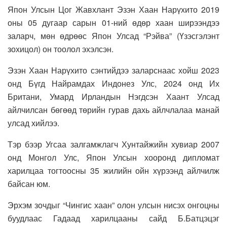
Япон Улсын Цог Жавхлант Эзэн Хаан Нарүхито 2019
оны 05 дугаар сарын 01-ний өдөр хаан ширээндээ
заларч, мөн өдрөөс Япон Улсад “Рэйва” (Үзэсгэлэнт
зохицол) он тоолол эхэлсэн.
Эзэн Хаан Нарүхито сэнтийдээ заларснаас хойш 2023
онд Бүгд Найрамдах Индонез Улс, 2024 онд Их
Британи, Умард Ирландын Нэгдсэн Хаант Улсад
айлчилсан бөгөөд төрийн гурав дахь айлчлалаа манай
улсад хийлээ.
Тэр бээр Угсаа залгамжлагч Хунтайжийн хувиар 2007
онд Монгол Улс, Япон Улсын хооронд дипломат
харилцаа тогтоосны 35 жилийн ойн хүрээнд айлчилж
байсан юм.
Эрхэм зочдыг “Чингис хаан” олон улсын нисэх онгоцны
буудлаас Гадаад харилцааны сайд Б.Батцэцэг