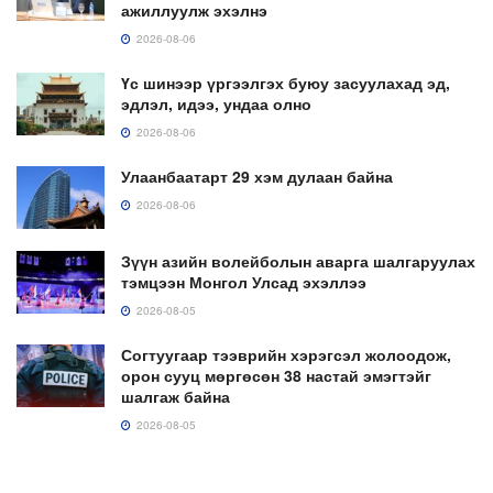
ажиллуулж эхэлнэ
2026-08-06
Үс шинээр үргээлгэх буюу засуулахад эд,
эдлэл, идээ, ундаа олно
2026-08-06
Улаанбаатарт 29 хэм дулаан байна
2026-08-06
Зүүн азийн волейболын аварга шалгаруулах
тэмцээн Монгол Улсад эхэллээ
2026-08-05
Согтуугаар тээврийн хэрэгсэл жолоодож,
орон сууц мөргөсөн 38 настай эмэгтэйг
шалгаж байна
2026-08-05