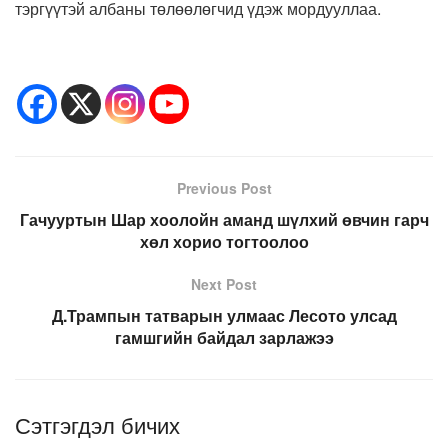
тэргүүтэй албаны төлөөлөгчид үдэж мордууллаа.
Previous Post
Гачууртын Шар хоолойн аманд шүлхий өвчин гарч
хөл хорио тогтоолоо
Next Post
Д.Трампын татварын улмаас Лесото улсад
гамшгийн байдал зарлажээ
Сэтгэгдэл бичих