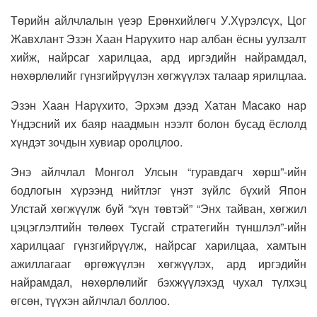
Төрийн айлчлалын үеэр Ерөнхийлөгч У.Хүрэлсүх, Цог
Жавхлант Эзэн Хаан Нарүхито нар албан ёсны уулзалт
хийж, найрсаг харилцаа, ард иргэдийн найрамдал,
нөхөрлөлийг гүнзгийрүүлэн хөгжүүлэх талаар ярилцлаа.
Эзэн Хаан Нарүхито, Эрхэм дээд Хатан Масако нар
Үндэсний их баяр наадмын нээлт болон бусад ёслолд
хүндэт зочдын хувиар оролцлоо.
Энэ айлчлал Монгол Улсын “гуравдагч хөрш”-ийн
бодлогын хүрээнд нийтлэг үнэт зүйлс бүхий Япон
Улстай хөгжүүлж буй “хүн төвтэй” “Энх тайван, хөгжил
цэцэглэлтийн төлөөх Тусгай стратегийн түншлэл”-ийн
харилцааг гүнзгийрүүлж, найрсаг харилцаа, хамтын
ажиллагааг өргөжүүлэн хөгжүүлэх, ард иргэдийн
найрамдал, нөхөрлөлийг бэхжүүлэхэд чухал түлхэц
өгсөн, түүхэн айлчлал боллоо.