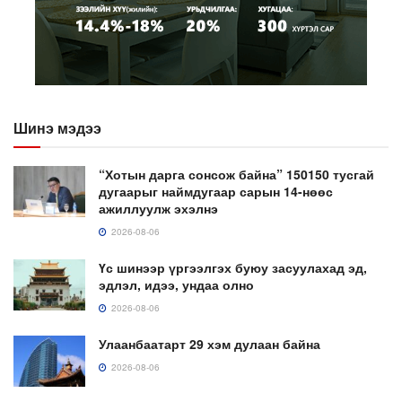
Шинэ мэдээ
“Хотын дарга сонсож байна” 150150 тусгай
дугаарыг наймдугаар сарын 14-нөөс
ажиллуулж эхэлнэ
2026-08-06
Үс шинээр үргээлгэх буюу засуулахад эд,
эдлэл, идээ, ундаа олно
2026-08-06
Улаанбаатарт 29 хэм дулаан байна
2026-08-06