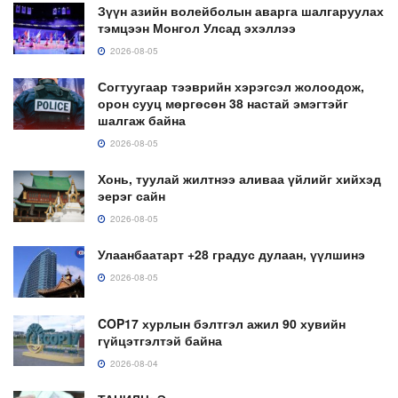
Зүүн азийн волейболын аварга шалгаруулах
тэмцээн Монгол Улсад эхэллээ
2026-08-05
Согтуугаар тээврийн хэрэгсэл жолоодож,
орон сууц мөргөсөн 38 настай эмэгтэйг
шалгаж байна
2026-08-05
Хонь, туулай жилтнээ аливаа үйлийг хийхэд
эерэг сайн
2026-08-05
Улаанбаатарт +28 градус дулаан, үүлшинэ
2026-08-05
COP17 хурлын бэлтгэл ажил 90 хувийн
гүйцэтгэлтэй байна
2026-08-04