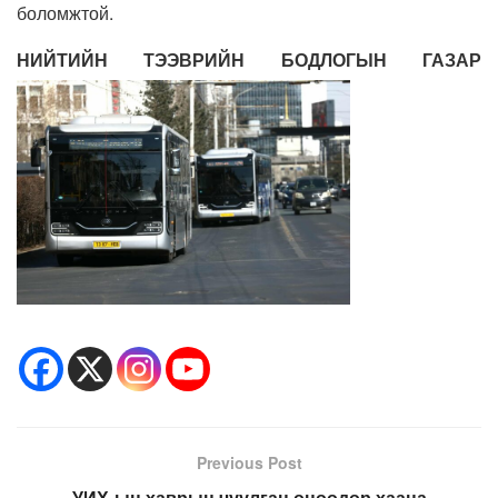
боломжтой.
НИЙТИЙН ТЭЭВРИЙН БОДЛОГЫН ГАЗАР
Previous Post
УИХ-ын хаврын чуулган өнөөдөр хаана