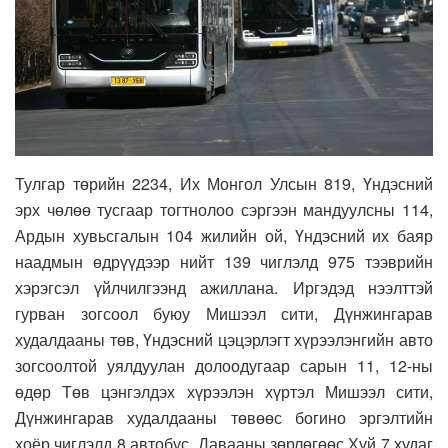
Тулгар төрийн 2234, Их Монгол Улсын 819, Үндэсний
эрх чөлөө тусгаар тогтнолоо сэргээн мандуулсны 114,
Ардын хувьсгалын 104 жилийн ой, Үндэсний их баяр
наадмын өдрүүдээр нийт 139 чиглэлд 975 тээврийн
хэрэгсэл үйлчилгээнд ажиллана. Иргэдэд нээлттэй
гурван зогсоол буюу Мишээл сити, Дүнжингарав
худалдааны төв, Үндэсний цэцэрлэгт хүрээлэнгийн авто
зогсоолтой уялдуулан долоодугаар сарын 11, 12-ны
өдөр Төв цэнгэлдэх хүрээлэн хүртэл Мишээл сити,
Дүнжингарав худалдааны төвөөс богино эргэлтийн
хоёр чиглэлд 8 автобус, Давааны зөрлөгөөс Хүй 7 худаг