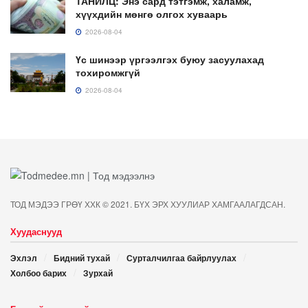
ТАНИЛЦ: Энэ сард тэтгэмж, халамж,
хүүхдийн мөнгө олгох хуваарь
2026-08-04
Үс шинээр үргээлгэх буюу засуулахад
тохиромжгүй
2026-08-04
ТОД МЭДЭЭ ГРӨҮ ХХК © 2021. БҮХ ЭРХ ХУУЛИАР ХАМГААЛАГДСАН.
Хуудаснууд
Эхлэл
Бидний тухай
Сурталчилгаа байрлуулах
Холбоо барих
Зурхай