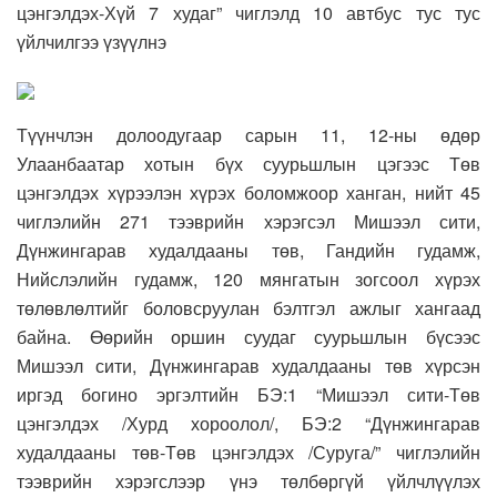
цэнгэлдэх-Хүй 7 худаг” чиглэлд 10 автбус тус тус
үйлчилгээ үзүүлнэ
Түүнчлэн долоодугаар сарын 11, 12-ны өдөр
Улаанбаатар хотын бүх суурьшлын цэгээс Төв
цэнгэлдэх хүрээлэн хүрэх боломжоор ханган, нийт 45
чиглэлийн 271 тээврийн хэрэгсэл Мишээл сити,
Дүнжингарав худалдааны төв, Гандийн гудамж,
Нийслэлийн гудамж, 120 мянгатын зогсоол хүрэх
төлөвлөлтийг боловсруулан бэлтгэл ажлыг хангаад
байна. Өөрийн оршин суудаг суурьшлын бүсээс
Мишээл сити, Дүнжингарав худалдааны төв хүрсэн
иргэд богино эргэлтийн БЭ:1 “Мишээл сити-Төв
цэнгэлдэх /Хурд хороолол/, БЭ:2 “Дүнжингарав
худалдааны төв-Төв цэнгэлдэх /Суруга/” чиглэлийн
тээврийн хэрэгслээр үнэ төлбөргүй үйлчлүүлэх