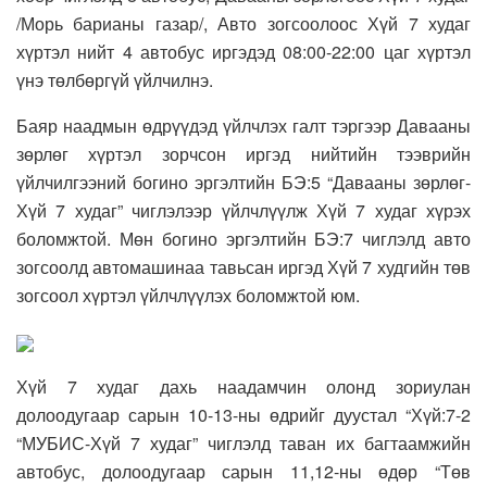
/Морь барианы газар/, Авто зогсоолоос Хүй 7 худаг
хүртэл нийт 4 автобус иргэдэд 08:00-22:00 цаг хүртэл
үнэ төлбөргүй үйлчилнэ.
Баяр наадмын өдрүүдэд үйлчлэх галт тэргээр Давааны
зөрлөг хүртэл зорчсон иргэд нийтийн тээврийн
үйлчилгээний богино эргэлтийн БЭ:5 “Давааны зөрлөг-
Хүй 7 худаг” чиглэлээр үйлчлүүлж Хүй 7 худаг хүрэх
боломжтой. Мөн богино эргэлтийн БЭ:7 чиглэлд авто
зогсоолд автомашинаа тавьсан иргэд Хүй 7 худгийн төв
зогсоол хүртэл үйлчлүүлэх боломжтой юм.
Хүй 7 худаг дахь наадамчин олонд зориулан
долоодугаар сарын 10-13-ны өдрийг дуустал “Хүй:7-2
“МУБИС-Хүй 7 худаг” чиглэлд таван их багтаамжийн
автобус, долоодугаар сарын 11,12-ны өдөр “Төв