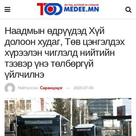
Наадмын өдрүүдэд Хүй
долоон худаг, Төв цэнгэлдэх
хүрээлэн чиглэлд нийтийн
тээвэр үнэ төлбөргүй
үйлчилнэ
Нийтэлсэн:
Саранцэцэг
2025-07-09