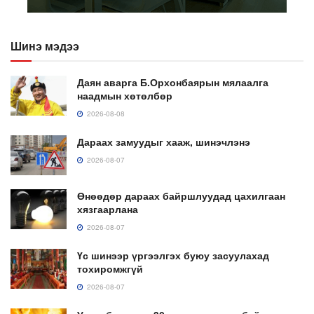
Шинэ мэдээ
Даян аварга Б.Орхонбаярын мялаалга
наадмын хөтөлбөр
2026-08-08
Дараах замуудыг хааж, шинэчлэнэ
2026-08-07
Өнөөдөр дараах байршлуудад цахилгаан
хязгаарлана
2026-08-07
Үс шинээр үргээлгэх буюу засуулахад
тохиромжгүй
2026-08-07