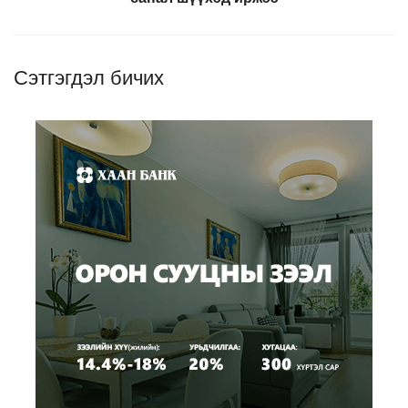
Сэтгэгдэл бичих