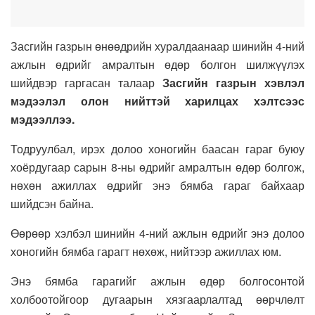
Засгийн газрын өнөөдрийн хуралдаанаар шинийн 4-ний
ажлын өдрийг амралтын өдөр болгон шилжүүлэх
шийдвэр гаргасан талаар
Засгийн газрын хэвлэл
мэдээлэл олон нийттэй харилцах хэлтсээс
мэдээллээ.
Тодруулбал, ирэх долоо хоногийн баасан гараг буюу
хоёрдугаар сарын 8-ны өдрийг амралтын өдөр болгож,
нөхөн ажиллах өдрийг энэ бямба гараг байхаар
шийдсэн байна.
Өөрөөр хэлбэл шинийн 4-ний ажлын өдрийг энэ долоо
хоногийн бямба гарагт нөхөж, нийтээр ажиллах юм.
Энэ бямба гарагийг ажлын өдөр болгосонтой
холбоотойгоор дугаарын хязгаарлалтад өөрчлөлт