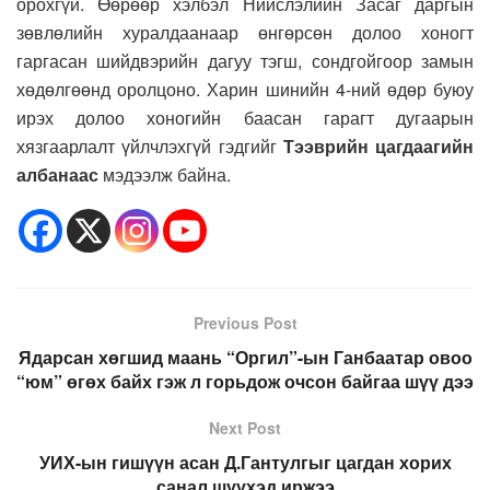
орохгүй. Өөрөөр хэлбэл Нийслэлийн Засаг даргын
зөвлөлийн хуралдаанаар өнгөрсөн долоо хоногт
гаргасан шийдвэрийн дагуу тэгш, сондгойгоор замын
хөдөлгөөнд оролцоно. Харин шинийн 4-ний өдөр буюу
ирэх долоо хоногийн баасан гарагт дугаарын
хязгаарлалт үйлчлэхгүй гэдгийг
Тээврийн цагдаагийн
албанаас
мэдээлж байна.
Previous Post
Ядарсан хөгшид маань “Оргил”-ын Ганбаатар овоо
“юм” өгөх байх гэж л горьдож очсон байгаа шүү дээ
Next Post
УИХ-ын гишүүн асан Д.Гантулгыг цагдан хорих
санал шүүхэд иржээ