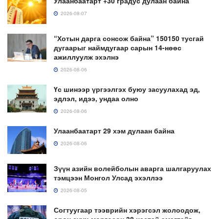
Улаанбаатарт +30 градус дулаан байна
2026-08-07
“Хотын дарга сонсож байна” 150150 тусгай
дугаарыг наймдугаар сарын 14-нөөс
ажиллуулж эхэлнэ
2026-08-06
Үс шинээр үргээлгэх буюу засуулахад эд,
эдлэл, идээ, ундаа олно
2026-08-06
Улаанбаатарт 29 хэм дулаан байна
2026-08-06
Зүүн азийн волейболын аварга шалгаруулах
тэмцээн Монгол Улсад эхэллээ
2026-08-05
Согтуугаар тээврийн хэрэгсэл жолоодож,