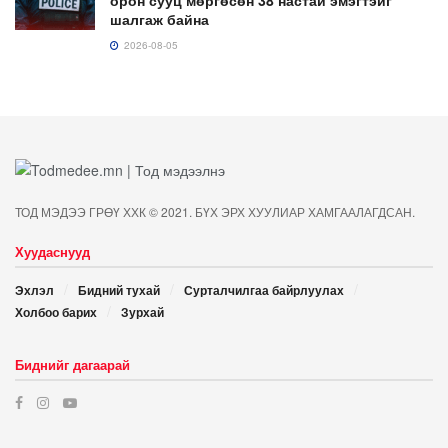
орон сууц мөргөсөн 38 настай эмэгтэйг
шалгаж байна
2026-08-05
ТОД МЭДЭЭ ГРӨҮ ХХК © 2021. БҮХ ЭРХ ХУУЛИАР ХАМГААЛАГДСАН.
Хуудаснууд
Эхлэл
Бидний тухай
Сурталчилгаа байрлуулах
Холбоо барих
Зурхай
Биднийг дагаарай