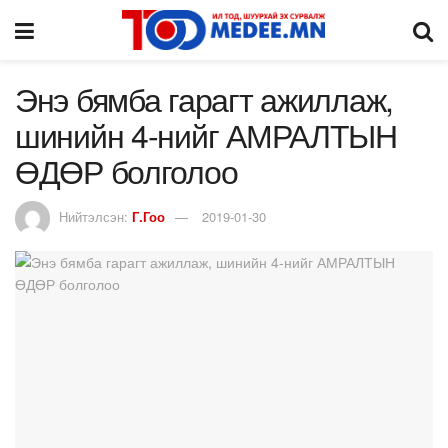
Энэ бямба гарагт ажиллаж,
шинийн 4-нийг АМРАЛТЫН
ӨДӨР болголоо
Нийтэлсэн:
Г.Гоо
2019-01-30