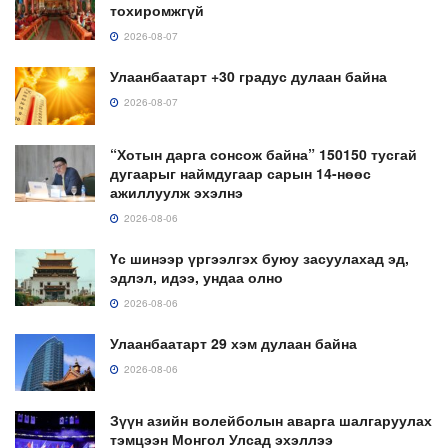
тохиромжгүй
2026-08-07
Улаанбаатарт +30 градус дулаан байна
2026-08-07
“Хотын дарга сонсож байна” 150150 тусгай
дугаарыг наймдугаар сарын 14-нөөс
ажиллуулж эхэлнэ
2026-08-06
Үс шинээр үргээлгэх буюу засуулахад эд,
эдлэл, идээ, ундаа олно
2026-08-06
Улаанбаатарт 29 хэм дулаан байна
2026-08-06
Зүүн азийн волейболын аварга шалгаруулах
тэмцээн Монгол Улсад эхэллээ