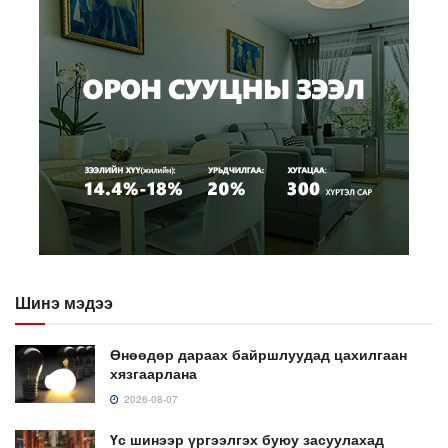
Шинэ мэдээ
Өнөөдөр дараах байршлуудад цахилгаан
хязгаарлана
2026-08-07
Үс шинээр үргээлгэх буюу засуулахад