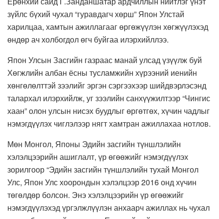
Ерөнхий сайд Г.Занданшатар ардчиллын нийтлэг үнэт
зүйлс бүхий чухал “гуравдагч хөрш” Япон Улстай
харилцаа, хамтын ажиллагааг өргөжүүлэн хөгжүүлэхэд
өндөр ач холбогдол өгч буйгаа илэрхийллээ.
Япон Улсын Засгийн газраас манай улсад үзүүлж буй
Хөгжлийн албан ёсны тусламжийн хүрээний иенийн
хөнгөлөлттэй зээлийг эргэн сэргээхээр шийдвэрлэсэнд
талархал илэрхийлж, уг зээлийн санхүүжилтээр “Чингис
хаан” олон улсын нисэх буудлыг өргөтгөх, хүчин чадлыг
нэмэгдүүлэх чиглэлээр нягт хамтран ажиллахаа нотлов.
Мөн Монгол, Японы Эдийн засгийн түншлэлийн
хэлэлцээрийн ашиглалт, үр өгөөжийг нэмэгдүүлэх
зорилгоор “Эдийн засгийн түншлэлийн тухай Монгол
Улс, Япон Улс хоорондын хэлэлцээр 2016 онд хүчин
төгөлдөр болсон. Энэ хэлэлцээрийн үр өгөөжийг
нэмэгдүүлэхэд үргэлжлүүлэн анхаарч ажиллах нь чухал