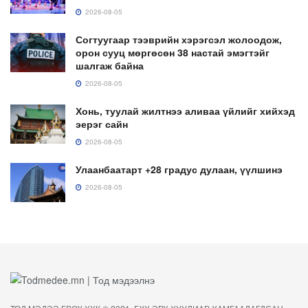
2026-08-05
Согтуугаар тээврийн хэрэгсэл жолоодож,
орон сууц мөргөсөн 38 настай эмэгтэйг
шалгаж байна
2026-08-05
Хонь, туулай жилтнээ аливаа үйлийг хийхэд
эерэг сайн
2026-08-05
Улаанбаатарт +28 градус дулаан, үүлшинэ
2026-08-05