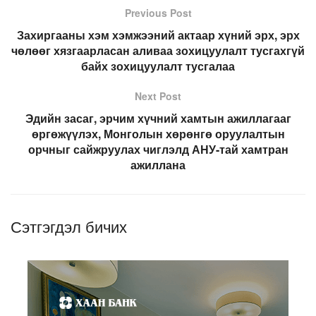
Previous Post
Захиргааны хэм хэмжээний актаар хүний эрх, эрх
чөлөөг хязгаарласан аливаа зохицуулалт тусгахгүй
байх зохицуулалт тусгалаа
Next Post
Эдийн засаг, эрчим хүчний хамтын ажиллагааг
өргөжүүлэх, Монголын хөрөнгө оруулалтын
орчныг сайжруулах чиглэлд АНУ-тай хамтран
ажиллана
Сэтгэгдэл бичих