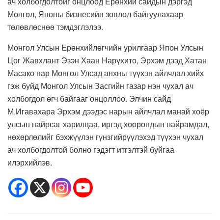
ач холбогдолтойг онцлоод Ерөнхий сайдын дэргэд
Монгол, Японы бизнесийн зөвлөл байгуулахаар
төлөвлөснөө тэмдэглэлээ.
Монгол Улсын Ерөнхийлөгчийн урилгаар Япон Улсын
Цог Жавхлант Эзэн Хаан Нарүхито, Эрхэм дээд Хатан
Масако нар Монгол Улсад анхны түүхэн айлчлал хийх
гэж буйд Монгол Улсын Засгийн газар нэн чухал ач
холбогдол өгч байгааг онцоллоо. Элчин сайд
М.Игавахара Эрхэм дээдэс нарын айлчлал манай хоёр
улсын найрсаг харилцаа, иргэд хоорондын найрамдал,
нөхөрлөлийг бэхжүүлэн гүнзгийрүүлэхэд түүхэн чухал
ач холбогдолтой болно гэдэгт итгэлтэй буйгаа
илэрхийлэв.