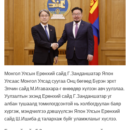
Монгол Улсын Ерөнхий сайд Г.Занданшатар Япон
Улсаас Монгол Улсад суугаа Онц бөгөөд Бүрэн эрхт
Элчин сайд М.Игавахара-г өнөөдөр хүлээн авч уулзлаа.
Уулзалтын эхэнд Ерөнхий сайд Г.Занданшатар уг
албан тушаалд томилогдсонтой нь холбогдуулан баяр
хүргэж, мэндчилгээ дэвшүүлсэн Япон Улсын Ерөнхий
сайд Ш.Ишиба-д талархаж буйг уламжлахыг хүслээ.