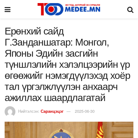
Ерөнхий сайд
Г.Занданшатар: Монгол,
Японы Эдийн засгийн
түншлэлийн хэлэлцээрийн үр
өгөөжийг нэмэгдүүлэхэд хоёр
тал үргэлжлүүлэн анхаарч
ажиллах шаардлагатай
Нийтэлсэн:
Саранцэцэг
2025-06-30