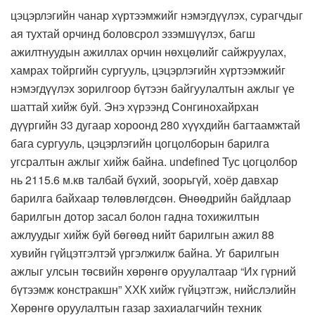
цэцэрлэгийн чанар хүртээмжийг нэмэгдүүлэх, сурагчдыг
ая тухтай орчинд боловсрол эзэмшүүлэх, багш
ажилтнуудын ажиллах орчин нөхцөлийг сайжруулах,
хамрах тойргийн сургууль, цэцэрлэгийн хүртээмжийг
нэмэгдүүлэх зорилгоор бүтээн байгуулалтын ажлыг үе
шаттай хийж буй. Энэ хүрээнд Сонгинохайрхан
дүүргийн 33 дугаар хороонд 280 хүүхдийн багтаамжтай
бага сургууль, цэцэрлэгийн цогцолборын барилга
угсралтын ажлыг хийж байна. undefined Тус цогцолбор
нь 2115.6 м.кв талбай бүхий, зоорьгүй, хоёр давхар
барилга байхаар төлөвлөгдсөн. Өнөөдрийн байдлаар
барилгын дотор засал болон гадна тохижилтын
ажлуудыг хийж буй бөгөөд нийт барилгын ажил 88
хувийн гүйцэтгэлтэй үргэлжилж байна. Уг барилгын
ажлыг улсын төсвийн хөрөнгө оруулалтаар “Их гүрний
бүтээмж констракшн” ХХК хийж гүйцэтгэж, нийслэлийн
Хөрөнгө оруулалтын газар захиалагчийн техник