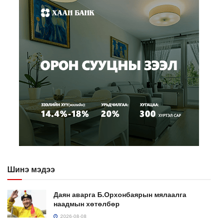
Шинэ мэдээ
Даян аварга Б.Орхонбаярын мялаалга
наадмын хөтөлбөр
2026-08-08