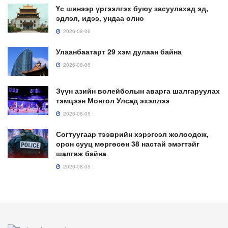
Үс шинээр үргээлгэх буюу засуулахад эд,
эдлэл, идээ, ундаа олно
2026-08-06
Улаанбаатарт 29 хэм дулаан байна
2026-08-06
Зүүн азийн волейболын аварга шалгаруулах
тэмцээн Монгол Улсад эхэллээ
2026-08-05
Согтуугаар тээврийн хэрэгсэл жолоодож,
орон сууц мөргөсөн 38 настай эмэгтэйг
шалгаж байна
2026-08-05