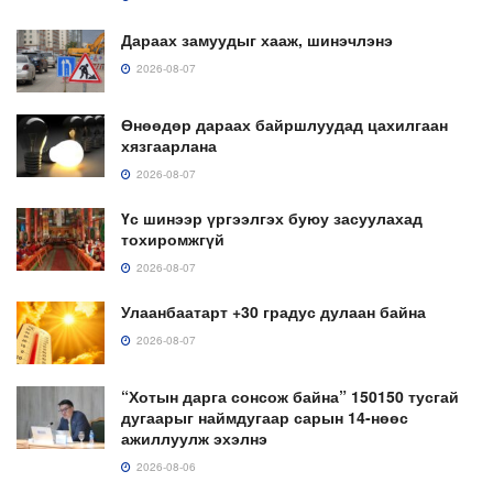
Дараах замуудыг хааж, шинэчлэнэ
2026-08-07
Өнөөдөр дараах байршлуудад цахилгаан
хязгаарлана
2026-08-07
Үс шинээр үргээлгэх буюу засуулахад
тохиромжгүй
2026-08-07
Улаанбаатарт +30 градус дулаан байна
2026-08-07
“Хотын дарга сонсож байна” 150150 тусгай
дугаарыг наймдугаар сарын 14-нөөс
ажиллуулж эхэлнэ
2026-08-06