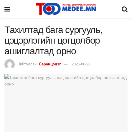
Тахилтад бага сургууль,
цэцэрлэгийн цогцолбор
ашиглалтад орно
Нийтэлсэн:
Саранцэцэг
2025-06-26