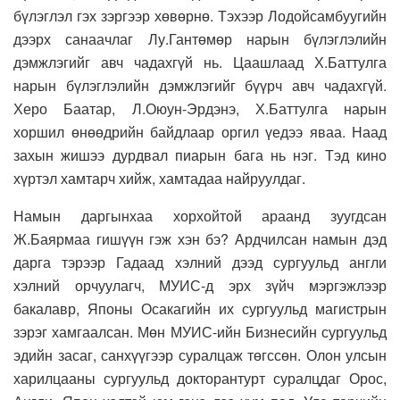
бүлэглэл гэх зэргээр хөвөрнө. Тэхээр Лодойсамбуугийн
дээрх санаачлаг Лу.Гантөмөр нарын бүлэглэлийн
дэмжлэгийг авч чадахгүй нь. Цаашлаад Х.Баттулга
нарын бүлэглэлийн дэмжлэгийг бүүрч авч чадахгүй.
Херо Баатар, Л.Оюун-Эрдэнэ, Х.Баттулга нарын
хоршил өнөөдрийн байдлаар оргил үедээ яваа. Наад
захын жишээ дурдвал пиарын бага нь нэг. Тэд кино
хүртэл хамтарч хийж, хамтадаа найруулдаг.
Намын даргынхаа хорхойтой араанд зуугдсан
Ж.Баярмаа гишүүн гэж хэн бэ? Ардчилсан намын дэд
дарга тэрээр Гадаад хэлний дээд сургуульд англи
хэлний орчуулагч, МУИС-д эрх зүйч мэргэжлээр
бакалавр, Японы Осакагийн их сургуульд магистрын
зэрэг хамгаалсан. Мөн МУИС-ийн Бизнесийн сургуульд
эдийн засаг, санхүүгээр суралцаж төгссөн. Олон улсын
харилцааны сургуульд докторантурт суралцдаг Орос,