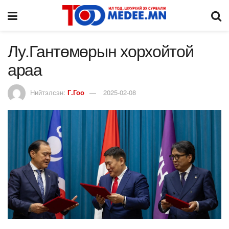
Лу.Гантөмөрын хорхойтой
араа
Нийтэлсэн:
Г.Гоо
2025-02-08