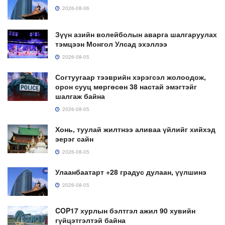
2026-08-06
Зүүн азийн волейболын аварга шалгаруулах
тэмцээн Монгол Улсад эхэллээ
2026-08-05
Согтуугаар тээврийн хэрэгсэл жолоодож,
орон сууц мөргөсөн 38 настай эмэгтэйг
шалгаж байна
2026-08-05
Хонь, туулай жилтнээ аливаа үйлийг хийхэд
эерэг сайн
2026-08-05
Улаанбаатарт +28 градус дулаан, үүлшинэ
2026-08-05
COP17 хурлын бэлтгэл ажил 90 хувийн
гүйцэтгэлтэй байна