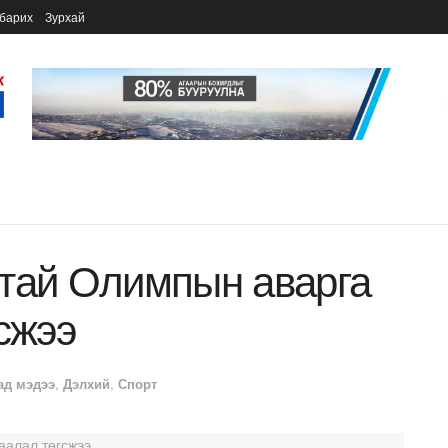
барих
Зурхай
стай Олимпын аварга
сжээ
ад мэдээ
,
Дэлхий
,
Спорт