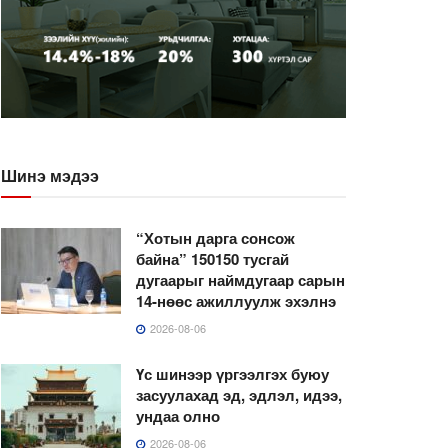
Шинэ мэдээ
“Хотын дарга сонсож
байна” 150150 тусгай
дугаарыг наймдугаар сарын
14-нөөс ажиллуулж эхэлнэ
2026-08-06
Үс шинээр үргээлгэх буюу
засуулахад эд, эдлэл, идээ,
ундаа олно
2026-08-06