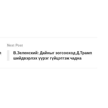
Next Post
л
В.Зеленский: Дайныг зогсооход Д.Трамп
шийдвэрлэх үүрэг гүйцэтгэж чадна