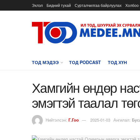
Эхлэл
Бидний тухай
Сурталчилгаа байрлуулах
Холбоо 
ТОД МЭДЭЭ
ТОД PODCAST
ТОД ХҮН
Хамгийн өндөр на
эмэгтэй таалал төг
Нийтэлсэн:
Г.Гоо
2025-01-03
Ангилал:
Бус