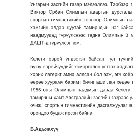
Унгарын засгийн газар мэдээллээ. Тэрбээр 
Виктор Орбан Олимпын аваргын дурсгалыг 
спортын гимнастикийн төрлөөр Олимпын на
хамгийн алдар цуутай тамирчдын нэг байс
наадмуудад түрүүлснээс гадна Олимпын 3 м
ДАШТ-д түрүүлсэн юм.
Келети еврей үндэстэн байсан тул түүни
буюу еврейчүүдийг хоморголон устгах хядла
хорих лагерьт амиа алдсан бол ээж, эгч хо
өөрөө хуурамч баримт бичиг ашиглан хөдөө 
1956 оны Олимпын наадмын дараа Келети Ун
тамирчны хамт Австралийн засгийн газраас у
очиж, спортын гимнастикийн дасгалжуулагч
орондоо буцаж ирсэн байна.
Б.Адъяахүү