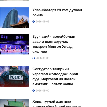
Улаанбаатарт 29 хэм дулаан
байна
2026-08-06
Зүүн азийн волейболын
аварга шалгаруулах
тэмцээн Монгол Улсад
эхэллээ
2026-08-05
Согтуугаар тээврийн
хэрэгсэл жолоодож, орон
сууц мөргөсөн 38 настай
эмэгтэйг шалгаж байна
2026-08-05
Хонь, туулай жилтнээ
аливаа үйлийг хийхэд эерэг