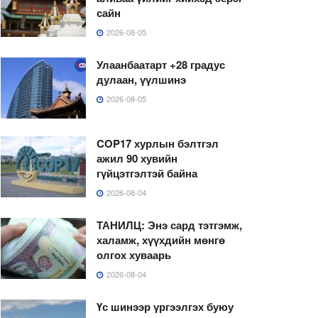
сайн
2026-08-05
Улаанбаатарт +28 градус
дулаан, үүлшинэ
2026-08-05
COP17 хурлын бэлтгэл
ажил 90 хувийн
гүйцэтгэлтэй байна
2026-08-04
ТАНИЛЦ: Энэ сард тэтгэмж,
халамж, хүүхдийн мөнгө
олгох хуваарь
2026-08-04
Үс шинээр үргээлгэх буюу