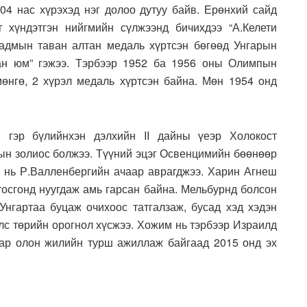
104 нас хүрэхэд нэг долоо дутуу байв. Ерөнхий сайд
хүндэтгэн нийгмийн сүлжээнд бичихдээ “А.Келети
адмын таван алтан медаль хүртсэн бөгөөд Унгарын
ан юм” гэжээ. Тэрбээр 1952 ба 1956 оны Олимпын
өнгө, 2 хүрэл медаль хүртсэн байна. Мөн 1954 онд
й гэр бүлийнхэн дэлхийн II дайны үеэр Холокост
гын золиос болжээ. Түүний эцэг Освенцимийн бөөнөөр
ёр нь Р.Валленбергийн ачаар аврагджээ. Харин Агнеш
тосгонд нуугдаж амь гарсан байна. Мельбурнд болсон
гартаа буцаж очихоос татгалзаж, бусад хэд хэдэн
лс төрийн орогнол хүсжээ. Хожим нь тэрбээр Израилд
аар олон жилийн турш ажиллаж байгаад 2015 онд эх