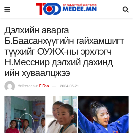
Дэлхийн аварга
Б.Баасанхүүгийн гайхамшигт
түүхийг ОУЖХ-ны эрхлэгч
Н.Месснир дэлхий дахинд
ийн хуваалцжээ
Нийтэлсэн:
Г.Гоо
2024-05-21