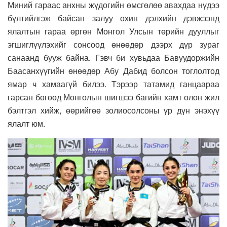
Миний гараас анхны жүдогийн өмсгөлөө авахдаа нүдээ
бүлтийлгэж байсан залуу охин дэлхийн дэвжээнд
ялалтын гараа өргөн Монгол Улсын төрийн дууллыг
эгшиглүүлэхийг сонсоод өнөөдөр дээрх дүр зураг
санаанд бууж байна. Гэвч би хувьдаа Бавуудоржийн
Баасанхүүгийн өнөөдөр Абу Дабид болсон тоглолтод
ямар ч хамаагүй билээ. Тэрээр татамид ганцаараа
гарсан бөгөөд Монголын шигшээ багийн хамт олон жил
бэлтгэл хийж, өөрийгөө золиосолсоны үр дүн энэхүү
ялалт юм.