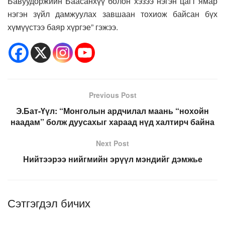
Бавуудоржийн Баасанхүү болон хэзээ нэгэн цагт ямар
нэгэн зүйл дамжуулах завшаан тохиож байсан бүх
хүмүүстээ баяр хүргэе” гэжээ.
Previous Post
Э.Бат-Үүл: “Монголын ардчилал маань “нохойн
наадам” болж дуусахыг хараад нүд халтирч байна
Next Post
Нийтээрээ нийгмийн эрүүл мэндийг дэмжье
Сэтгэгдэл бичих