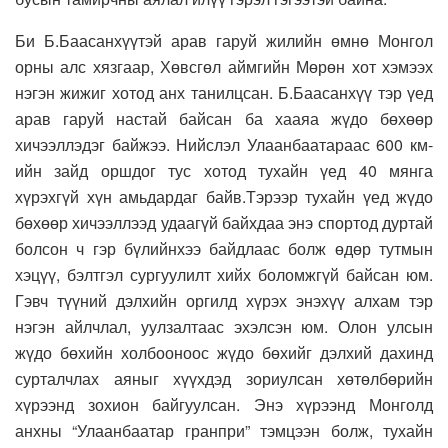
Би Б.Баасанхүүтэй арав гаруй жилийн өмнө Монгол
орны алс хязгаар, Хөвсгөл аймгийн Мөрөн хот хэмээх
нэгэн жижиг хотод анх танилцсан. Б.Баасанхүү тэр үед
арав гаруй настай байсан ба хааяа жүдо бөхөөр
хичээллэдэг байжээ. Нийслэл Улаанбаатараас 600 км-
ийн зайд оршдог тус хотод тухайн үед 40 мянга
хүрэхгүй хүн амьдардаг байв.Тэрээр тухайн үед жүдо
бөхөөр хичээллээд удаагүй байхдаа энэ спортод дуртай
болсон ч гэр бүлийнхээ байдлаас болж өдөр тутмын
хэцүү, бэлтгэл сургуулилт хийх боломжгүй байсан юм.
Гэвч түүний дэлхийн оргилд хүрэх энэхүү алхам тэр
нэгэн айлчлал, уулзалтаас эхэлсэн юм. Олон улсын
жүдо бөхийн холбооноос жүдо бөхийг дэлхий дахинд
сурталчлах аяныг хүүхдэд зориулсан хөтөлбөрийн
хүрээнд зохион байгуулсан. Энэ хүрээнд Монголд
анхны “Улаанбаатар гранпри” тэмцээн болж, тухайн