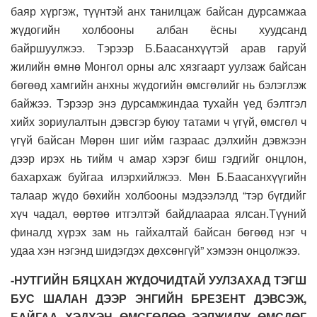
баяр хүргэж, түүнтэй анх танилцаж байсан дурсамжаа
жүдогийн холбооны албан ёсны хуудсанд
байршуулжээ. Тэрээр Б.Баасанхүүтэй арав гаруй
жилийн өмнө Монгол орны алс хязгаарт уулзаж байсан
бөгөөд хамгийн анхны жүдогийн өмсгөлийг нь бэлэглэж
байжээ. Тэрээр энэ дурсамжиндаа тухайн үед бэлтгэл
хийх зориулалтын дэвсгэр буюу татами ч үгүй, өмсгөл ч
үгүй байсан Мөрөн шиг ийм газраас дэлхийн дэвжээн
дээр ирэх нь тийм ч амар хэрэг биш гэдгийг онцлон,
бахархаж буйгаа илэрхийлжээ. Мөн Б.Баасанхүүгийн
талаар жүдо бөхийн холбооны мэдээлэлд “тэр бүгдийг
хүч чадал, өөртөө итгэлтэй байдлаараа ялсан.Түүний
финалд хүрэх зам нь гайхалтай байсан бөгөөд нэг ч
удаа хэн нэгэнд шидэгдэх дөхсөнгүй” хэмээн онцолжээ.
-НУТГИЙН БЯЦХАН ЖҮДОЧИДТАЙ УУЛЗАХАД ТЭГШ
БУС ШАЛАН ДЭЭР ЭНГИЙН БРЕЗЕНТ ДЭВСЭЖ,
БАЙГАА ХЭДХЭН ӨМСГӨЛӨӨ ЭЭЛЖИЛЖ ӨМСДӨГ