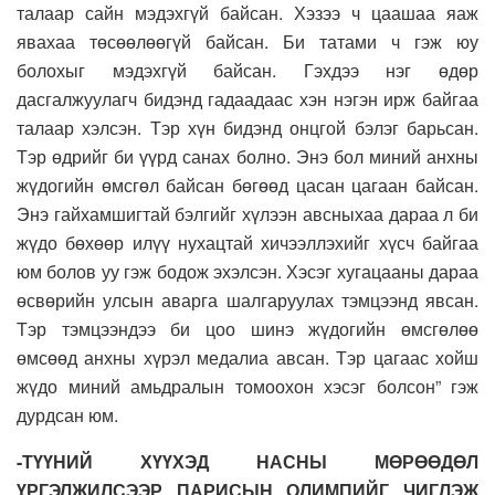
талаар сайн мэдэхгүй байсан. Хэзээ ч цаашаа яаж
явахаа төсөөлөөгүй байсан. Би татами ч гэж юу
болохыг мэдэхгүй байсан. Гэхдээ нэг өдөр
дасгалжуулагч бидэнд гадаадаас хэн нэгэн ирж байгаа
талаар хэлсэн. Тэр хүн бидэнд онцгой бэлэг барьсан.
Тэр өдрийг би үүрд санах болно. Энэ бол миний анхны
жүдогийн өмсгөл байсан бөгөөд цасан цагаан байсан.
Энэ гайхамшигтай бэлгийг хүлээн авсныхаа дараа л би
жүдо бөхөөр илүү нухацтай хичээллэхийг хүсч байгаа
юм болов уу гэж бодож эхэлсэн. Хэсэг хугацааны дараа
өсвөрийн улсын аварга шалгаруулах тэмцээнд явсан.
Тэр тэмцээндээ би цоо шинэ жүдогийн өмсгөлөө
өмсөөд анхны хүрэл медалиа авсан. Тэр цагаас хойш
жүдо миний амьдралын томоохон хэсэг болсон” гэж
дурдсан юм.
-ТҮҮНИЙ ХҮҮХЭД НАСНЫ МӨРӨӨДӨЛ
ҮРГЭЛЖИЛСЭЭР ПАРИСЫН ОЛИМПИЙГ ЧИГЛЭЖ