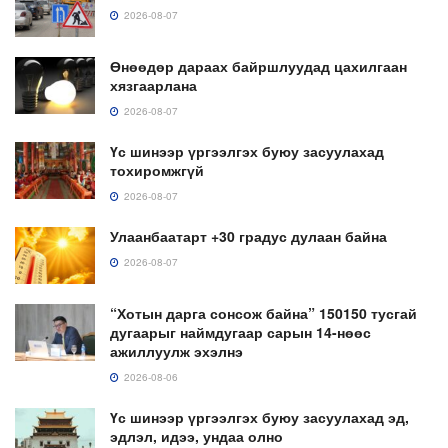
2026-08-07
Өнөөдөр дараах байршлуудад цахилгаан
хязгаарлана
2026-08-07
Үс шинээр үргээлгэх буюу засуулахад
тохиромжгүй
2026-08-07
Улаанбаатарт +30 градус дулаан байна
2026-08-07
“Хотын дарга сонсож байна” 150150 тусгай
дугаарыг наймдугаар сарын 14-нөөс
ажиллуулж эхэлнэ
2026-08-06
Үс шинээр үргээлгэх буюу засуулахад эд,
эдлэл, идээ, ундаа олно