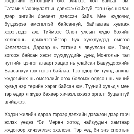
жүдогийн ертөнцийн бүх зүйлээс хол байсан юм.
Татами ч \зориулалтын дэвжээ\ байхгүй, тэгш бус шалан
дээр энгийн брезент дэвссэн байв. Мөн жүдочид
бүгдээрээ өмсгөлтэй байсангүй, байгаагаа хувааж
хэрэглэдэг аж. Тиймээс Олон улсын жүдо бөхийн
холбооны дэмжлэгтэйгээр бүх хүүхдүүдэд өмсгөл
бэлэглэсэн. Дараар нь татами ч явуулсан юм. Тэнд
зогсож байсан хэсэг хүүхдүүдийн дунд Монголын тал
нутгийн цэнгэг агаарт хацар нь улайсан Бавуудоржийн
Баасанхүү гэж нэгэн байлаа. Тэр өдөр би түүнд анхны
жүдогийнх нь өмсгөлийг өгөх боломж олдсон нь миний
хувьд нэр төрийн хэрэг байсан юм. Түүний хувьд ч мөн
тэр өдөр л жүдо бөхөөр хичээллэхээр эргэлт буцалтгүй
шийджээ.
Хэдэн жилийн дараа тэрээр дэлхийн дэвжээн дээр гарч
эхлэх үедээ “Би Мөрөн хотод найзуудын хамтаар
жүдогоор хичээллэж эхэлсэн. Тэр үед би энэ спортын