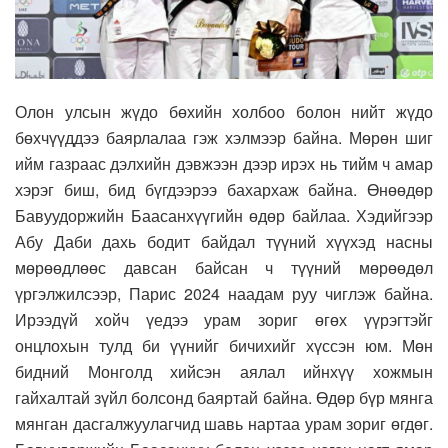
Олон улсын жүдо бөхийн холбоо болон нийт жүдо
бөхчүүддээ баярлалаа гэж хэлмээр байна. Мөрөн шиг
ийм газраас дэлхийн дэвжээн дээр ирэх нь тийм ч амар
хэрэг биш, бид бүгдээрээ бахархаж байна. Өнөөдөр
Бавуудоржийн Баасанхүүгийн өдөр байлаа. Хэдийгээр
Абу Даби дахь бодит байдал түүний хүүхэд насны
мөрөөдлөөс давсан байсан ч түүний мөрөөдөл
үргэлжилсээр, Парис 2024 наадам руу чиглэж байна.
Ирээдүй хойч үедээ урам зориг өгөх үүрэгтэйг
онцлохын тулд би үүнийг бичихийг хүссэн юм. Мөн
бидний Монголд хийсэн аялал ийнхүү хожмын
гайхалтай зүйл болсонд баяртай байна. Өдөр бүр мянга
мянган дасгалжуулагчид шавь нартаа урам зориг өгдөг.