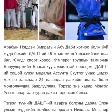
Арабын Нэгдсэн Эмиратын Абу Даби хотноо болж буй
жүдо бөхийн ДАШТ-ий 48 кг-ын жинд Үндэсний шигшээ
баг, “Сүлд” спорт хороо, “Имперо” группын тамирчин
Бавуудоржийн Баасанхүү амжилттай оролцож, ДАШТ-
ий хошой хүрэл медальт Ассунта Скуттог унаж шидэх
мэхээр хаяснаар 24 насандаа дэлхийн аварга болж
монголчуудаа баярлууллаа. Тэрээр энэ хавар Монгол
Улсын аваргаар гурав дахиа тодорсон билээ.
Тэгвэл түүнийг ДАШТ-ий аварга болсны дараа Олон
улсын жүдогийн холбооны эрхлэгч Николас Месснир