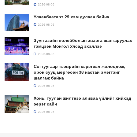
2026-08-06
Улаанбаатарт 29 хэм дулаан байна
2026-08-06
Зүүн азийн волейболын аварга шалгаруулах
тэмцээн Монгол Улсад эхэллээ
2026-08-05
Согтуугаар тээврийн хэрэгсэл жолоодож,
орон сууц мөргөсөн 38 настай эмэгтэйг
шалгаж байна
2026-08-05
Хонь, туулай жилтнээ аливаа үйлийг хийхэд
эерэг сайн
2026-08-05