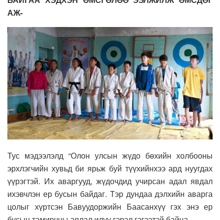
АЖ-
Тус мэдээлэлд “Олон улсын жүдо бөхийн холбооны
эрхлэгчийн хувьд би ярьж буй түүхийнхээ ард нуугдах
үүрэгтэй. Их аваргууд, жүдочдид учирсан адал явдал
ихэвчлэн ер бусын байдаг. Тэр дундаа дэлхийн аварга
цолыг хүртсэн Бавуудоржийн Баасанхүү гэх энэ ер
бусын тамирчны аялал илүү гэрэл гэгээтэй байна.