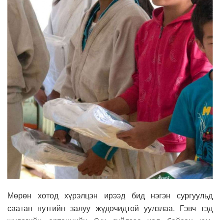
Мөрөн хотод хүрэлцэн ирээд бид нэгэн сургуульд
саатан нутгийн залуу жүдочидтой уулзлаа. Гэвч тэд