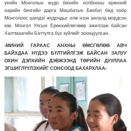
үеийн Монголын жүдо бөхийн холбооны ерөнхий
нарийн бичгийн дарга Машбатын Бөхбат бид хоёр
Монголоос шилдэг жүдочдыг олж нээх аялалд мордсон
юм. Монгол Улсын Ерөнхийлөгчөөр ажиллаж байсан
Халтмаагийн Баттулга бүх зүйлийг зохицуулсан.
-МИНИЙ ГАРААС АНХНЫ ӨМСГӨЛӨӨ АВЧ
БАЙХДАА НҮДЭЭ БҮЛТИЙЛГЭЖ БАЙСАН ЗАЛУУ
ОХИН ДЭЛХИЙН ДЭВЖЭЭНД ТӨРИЙН ДУУЛЛАА
ЭГШИГЛҮҮЛЭХИЙГ СОНСООД БАХАРХЛАА-