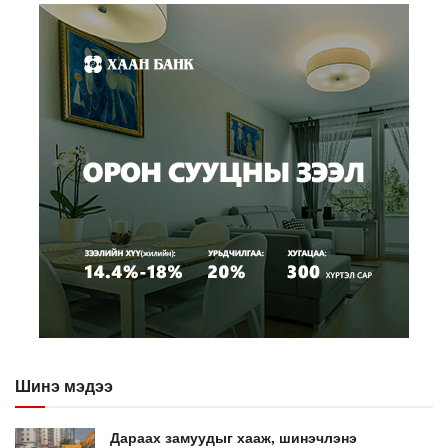
Шинэ мэдээ
Дараах замуудыг хааж, шинэчлэнэ