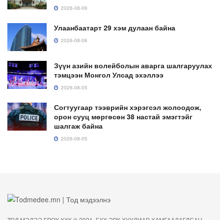
2026-08-06
Улаанбаатарт 29 хэм дулаан байна
2026-08-06
Зүүн азийн волейболын аварга шалгаруулах
тэмцээн Монгол Улсад эхэллээ
2026-08-05
Согтуугаар тээврийн хэрэгсэл жолоодож,
орон сууц мөргөсөн 38 настай эмэгтэйг
шалгаж байна
2026-08-05
ТОД МЭДЭЭ ГРӨҮ ХХК © 2021. БҮХ ЭРХ ХУУЛИАР ХАМГААЛАГДСАН.