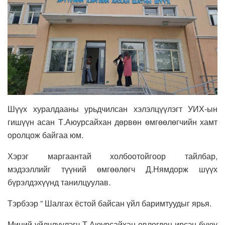
Шүүх хуралдааны урьдчилсан хэлэлцүүлэгт УИХ-ын
гишүүн асан Т.Аюурсайхан дөрвөн өмгөөлөгчийн хамт
оролцож байгаа юм.
Хэрэг маргаантай холбоотойгоор тайлбар,
мэдээллийг түүний өмгөөлөгч Д.Нямдорж шүүх
бүрэлдэхүүнд танилцуулав.
Тэрбээр ” Шалгах ёстой байсан үйл баримтуудыг ярья.
Миний үйлчлүүлэгч Т.Аюурсайхан өвлөгдөн ирсэн буюу