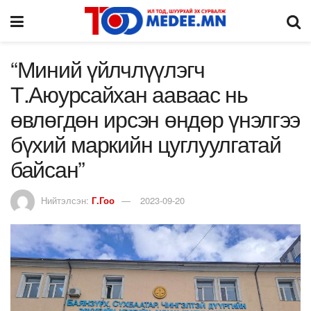
“Миний үйлчлүүлэгч
Т.Аюурсайхан ааваас нь
өвлөгдөн ирсэн өндөр үнэлгээ
бүхий маркийн цуглуулгатай
байсан”
Нийтэлсэн:
Г.Гоо
2023-09-20