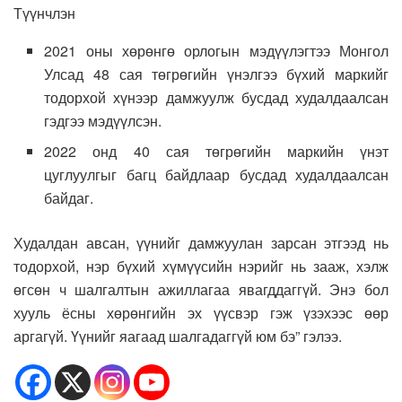
Түүнчлэн
2021 оны хөрөнгө орлогын мэдүүлэгтээ Монгол
Улсад 48 сая төгрөгийн үнэлгээ бүхий маркийг
тодорхой хүнээр дамжуулж бусдад худалдаалсан
гэдгээ мэдүүлсэн.
2022 онд 40 сая төгрөгийн маркийн үнэт
цуглуулгыг багц байдлаар бусдад худалдаалсан
байдаг.
Худалдан авсан, үүнийг дамжуулан зарсан этгээд нь
тодорхой, нэр бүхий хүмүүсийн нэрийг нь зааж, хэлж
өгсөн ч шалгалтын ажиллагаа явагддаггүй. Энэ бол
хууль ёсны хөрөнгийн эх үүсвэр гэж үзэхээс өөр
аргагүй. Үүнийг яагаад шалгадаггүй юм бэ” гэлээ.