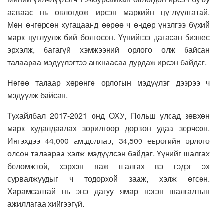
ааваас нь өвлөгдөж ирсэн маркийн цуглуулгатай.
Мөн өнгөрсөн хугацаанд өөрөө ч өндөр үнэлгээ бүхий
марк цуглуулж бий болгосон. Үүнийгээ дагасан бизнес
эрхэлж, багагүй хэмжээний орлого олж байсан
талаараа мэдүүлэгтээ анхнаасаа дурдаж ирсэн байдаг.
Нөгөө талаар хөрөнгө орлогын мэдүүлэг дээрээ ч
мэдүүлж байсан.
Тухайлбал 2017-2021 онд ОХУ, Польш улсад зөвхөн
марк худалдаалах зорилгоор дөрвөн удаа зорчсон.
Ингэхдээ 44,000 ам.доллар, 34,500 еврогийн орлого
олсон талаараа хэлж мэдүүлсэн байдаг. Үүнийг шалгах
боломжтой, хэрхэн яаж шалгах вэ гэдэг эх
сурвалжуудыг ч тодорхой зааж, хэлж өгсөн.
Харамсалтай нь энэ дагуу ямар нэгэн шалгалтын
ажиллагаа хийгээгүй.