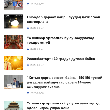
2026-08-07
Өнөөдөр дараах байршлуудад цахилгаан
хязгаарлана
2026-08-07
Үс шинээр үргээлгэх буюу засуулахад
тохиромжгүй
2026-08-07
Улаанбаатарт +30 градус дулаан байна
2026-08-07
“Хотын дарга сонсож байна” 150150 тусгай
дугаарыг наймдугаар сарын 14-нөөс
ажиллуулж эхэлнэ
2026-08-06
Үс шинээр үргээлгэх буюу засуулахад эд,
эдлэл, идээ, ундаа олно