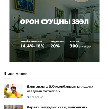
Шинэ мэдээ
Даян аварга Б.Орхонбаярын мялаалга
наадмын хөтөлбөр
2026-08-08
Дараах замуудыг хааж, шинэчлэнэ