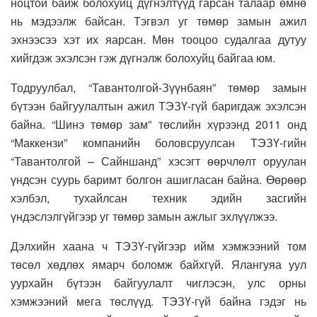
ноцтой байж болохуйц дүгнэлтүүд гарсан талаар өмнө
нь мэдээлж байсан. Тэгвэл уг төмөр замын ажил
эхнээсээ хэт их яарсан. Мөн тооцоо судалгаа дутуу
хийгдэж эхэлсэн гэж дүгнэлж болохуйц байгаа юм.
Тодруулбал, “Тавантолгой-Зүүнбаян” төмөр замын
бүтээн байгуулалтын ажил ТЭЗҮ-гүй баригдаж эхэлсэн
байна. “Шинэ төмөр зам” төслийн хүрээнд 2011 онд
“Маккензи” компанийн боловсруулсан ТЭЗҮ-гийн
“Тавантолгой – Сайншанд” хэсэгт өөрчлөлт оруулан
үндсэн суурь баримт болгон ашигласан байна. Өөрөөр
хэлбэл, тухайлсан техник эдийн засгийн
үндэслэлгүйгээр уг төмөр замын ажлыг эхлүүлжээ.
Дэлхийн хаана ч ТЭЗҮ-гүйгээр ийм хэмжээний том
төсөл хөдлөх ямарч боломж байхгүй. Ялангуяа уул
уурхайн бүтээн байгуулалт чиглэсэн, улс орны
хэмжээний мега төслүүд. ТЭЗҮ-гүй байна гэдэг нь