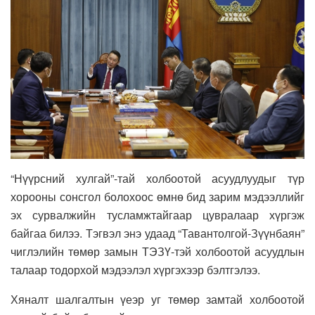
“Нүүрсний хулгай”-тай холбоотой асуудлуудыг түр
хорооны сонсгол болохоос өмнө бид зарим мэдээллийг
эх сурвалжийн тусламжтайгаар цувралаар хүргэж
байгаа билээ. Тэгвэл энэ удаад “Тавантолгой-Зүүнбаян”
чиглэлийн төмөр замын ТЭЗҮ-тэй холбоотой асуудлын
талаар тодорхой мэдээлэл хүргэхээр бэлтгэлээ.
Хяналт шалгалтын үеэр уг төмөр замтай холбоотой