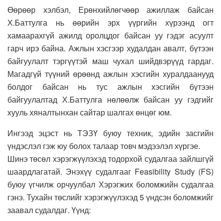
Өөрөөр хэлбэл, Ерөнхийлөгчөөр ажиллаж байсан
Х.Баттулга нь өөрийн эрх үүргийн хүрээнд огт
хамаарахгүй ажилд оролцдог байсан уу гэдэг асуулт
гарч ирэ байна. Ажлын хэсгээр худалдан авалт, бүтээн
байгуулалт тэргүүтэй маш чухал шийдвэрүүд гардаг.
Магадгүй түүний өрөөнд ажлын хэсгийн хуралдаанууд
болдог байсан нь тус ажлын хэсгийн бүтээн
байгуулалтад Х.Баттулга нөлөөлж байсан уу гэдгийг
хууль хяналтынхан сайтар шалгах өнцөг юм.
Ингээд эцэст нь ТЭЗҮ буюу техник, эдийн засгийн
үндэслэл гэж юу болох талаар товч мэдээлэл хүргэе.
Шинэ төсөл хэрэгжүүлэхэд тодорхой судалгаа зайлшгүй
шаардлагатай. Энэхүү судалгааг Feasibility Study (FS)
буюу үгчилж орчуулбал Хэрэгжих боломжийн судалгаа
гэнэ. Тухайн төслийг хэрэгжүүлэхэд 5 үндсэн боломжийг
заавал судалдаг. Үүнд: