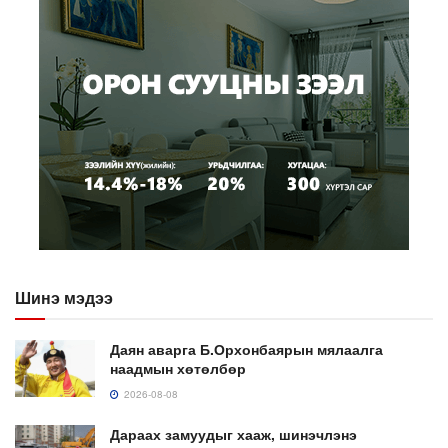
Шинэ мэдээ
Даян аварга Б.Орхонбаярын мялаалга
наадмын хөтөлбөр
2026-08-08
Дараах замуудыг хааж, шинэчлэнэ