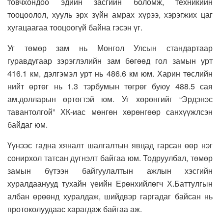
товчхондоо эдийн засгийн боломж, техникийн
тооцоолол, хууль эрх зүйн амрах хүрээ, хэрэгжих цаг
хугацаагаа тооцоогүй байна гэсэн үг.
Уг төмөр зам нь Монгол Улсын стандартаар
гуравдугаар зэрэглэлийн зам бөгөөд гол замын урт
416.1 км, дэлгэмэл урт нь 486.6 км юм. Харин төслийн
нийт өртөг нь 1.3 тэрбумын төгрөг буюу 488.5 сая
ам.долларын өртөгтэй юм. Уг хөрөнгийг “Эрдэнэс
тавантолгой” ХК-иас мөнгөн хөрөнгөөр санхүүжлсэн
байдаг юм.
Үүнээс гадна хяналт шалгалтын явцад гарсан өөр нэг
сонирхол татсан дүгнэлт байгаа юм. Тодруулбал, төмөр
замын бүтээн байгуулалтын ажлын хэсгийн
хуралдаанууд тухайн үеийн Ерөнхийлөгч Х.Баттулгын
албан өрөөнд хуралдаж, шийдвэр гаргадаг байсан нь
протоколуудаас харагдаж байгаа аж.