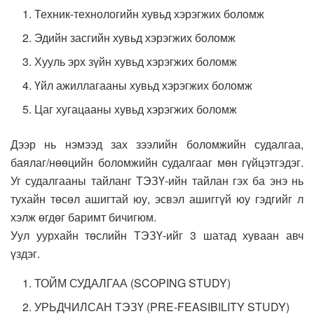
Техник-технологийн хувьд хэрэгжих боломж
Эдийн засгийн хувьд хэрэгжих боломж
Хууль эрх зүйн хувьд хэрэгжих боломж
Үйл ажиллагааны хувьд хэрэгжих боломж
Цаг хугацааны хувьд хэрэгжих боломж
Дээр нь нэмээд зах зээлийн боломжийн судалгаа,
баялаг/нөөцийн боломжийн судалгааг мөн гүйцэтгэдэг.
Уг судалгааны тайланг ТЭЗҮ-ийн тайлан гэх ба энэ нь
тухайн төсөл ашигтай юу, эсвэл ашиггүй юу гэдгийг л
хэлж өгдөг баримт бичигюм.
Уул уурхайн төслийн ТЭЗҮ-ийг 3 шатад хуваан авч
үздэг.
ТОЙМ СУДАЛГАА (SCOPING STUDY)
УРЬДЧИЛСАН ТЭЗҮ (PRE-FEASIBILITY STUDY)