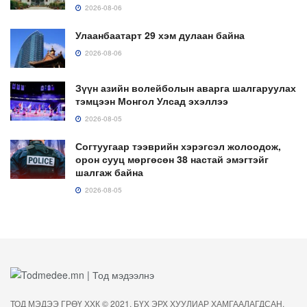
2026-08-06
Улаанбаатарт 29 хэм дулаан байна
2026-08-06
Зүүн азийн волейболын аварга шалгаруулах
тэмцээн Монгол Улсад эхэллээ
2026-08-05
Согтуугаар тээврийн хэрэгсэл жолоодож,
орон сууц мөргөсөн 38 настай эмэгтэйг
шалгаж байна
2026-08-05
ТОД МЭДЭЭ ГРӨҮ ХХК © 2021. БҮХ ЭРХ ХУУЛИАР ХАМГААЛАГДСАН.