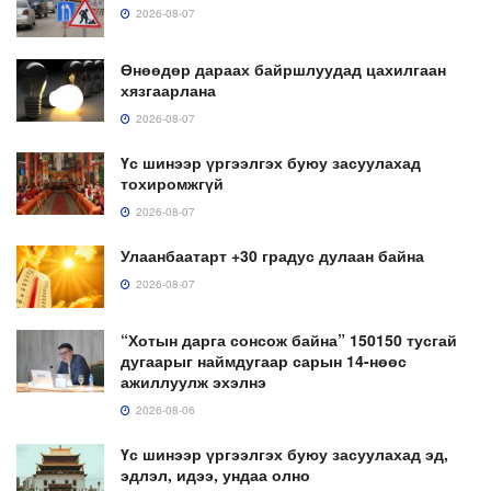
2026-08-07
Өнөөдөр дараах байршлуудад цахилгаан
хязгаарлана
2026-08-07
Үс шинээр үргээлгэх буюу засуулахад
тохиромжгүй
2026-08-07
Улаанбаатарт +30 градус дулаан байна
2026-08-07
“Хотын дарга сонсож байна” 150150 тусгай
дугаарыг наймдугаар сарын 14-нөөс
ажиллуулж эхэлнэ
2026-08-06
Үс шинээр үргээлгэх буюу засуулахад эд,
эдлэл, идээ, ундаа олно