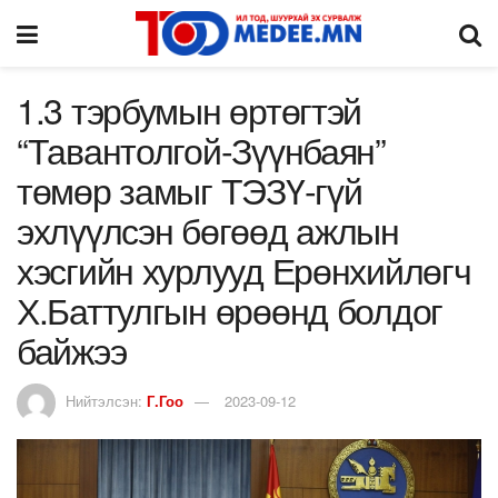
1.3 тэрбумын өртөгтэй
“Тавантолгой-Зүүнбаян”
төмөр замыг ТЭЗҮ-гүй
эхлүүлсэн бөгөөд ажлын
хэсгийн хурлууд Ерөнхийлөгч
Х.Баттулгын өрөөнд болдог
байжээ
Нийтэлсэн:
Г.Гоо
2023-09-12