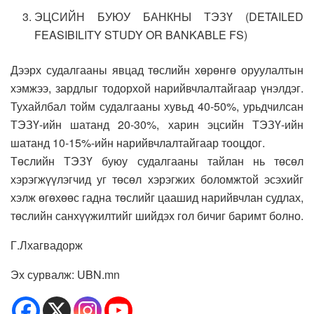
ЭЦСИЙН БУЮУ БАНКНЫ ТЭЗҮ (DETAILED
FEASIBILITY STUDY OR BANKABLE FS)
Дээрх судалгааны явцад төслийн хөрөнгө оруулалтын
хэмжээ, зардлыг тодорхой нарийвчлалтайгаар үнэлдэг.
Тухайлбал тойм судалгааны хувьд 40-50%, урьдчилсан
ТЭЗҮ-ийн шатанд 20-30%, харин эцсийн ТЭЗҮ-ийн
шатанд 10-15%-ийн нарийвчлалтайгаар тооцдог.
Төслийн ТЭЗҮ буюу судалгааны тайлан нь төсөл
хэрэгжүүлэгчид уг төсөл хэрэгжих боломжтой эсэхийг
хэлж өгөхөөс гадна төслийг цаашид нарийвчлан судлах,
төслийн санхүүжилтийг шийдэх гол бичиг баримт болно.
Г.Лхагвадорж
Эх сурвалж: UBN.mn