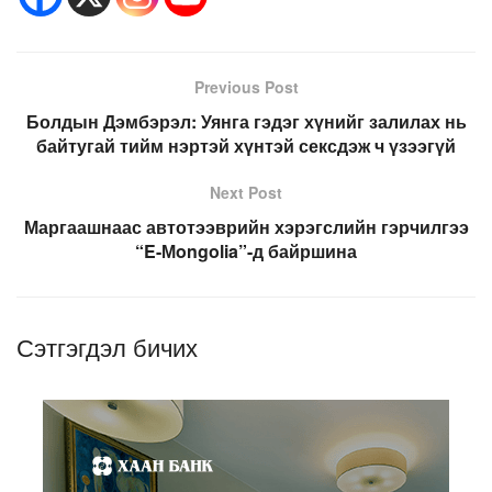
Previous Post
Болдын Дэмбэрэл: Уянга гэдэг хүнийг залилах нь
байтугай тийм нэртэй хүнтэй сексдэж ч үзээгүй
Next Post
Маргаашнаас автотээврийн хэрэгслийн гэрчилгээ
“E-Мongolia”-д байршина
Сэтгэгдэл бичих