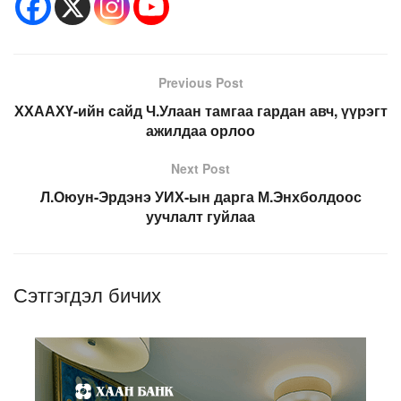
Previous Post
ХХААХҮ-ийн сайд Ч.Улаан тамгаа гардан авч, үүрэгт
ажилдаа орлоо
Next Post
Л.Оюун-Эрдэнэ УИХ-ын дарга М.Энхболдоос
уучлалт гуйлаа
Сэтгэгдэл бичих