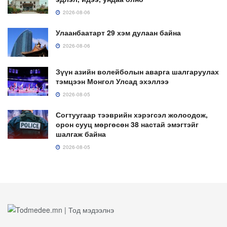
2026-08-06
Улаанбаатарт 29 хэм дулаан байна
2026-08-06
Зүүн азийн волейболын аварга шалгаруулах
тэмцээн Монгол Улсад эхэллээ
2026-08-05
Согтуугаар тээврийн хэрэгсэл жолоодож,
орон сууц мөргөсөн 38 настай эмэгтэйг
шалгаж байна
2026-08-05