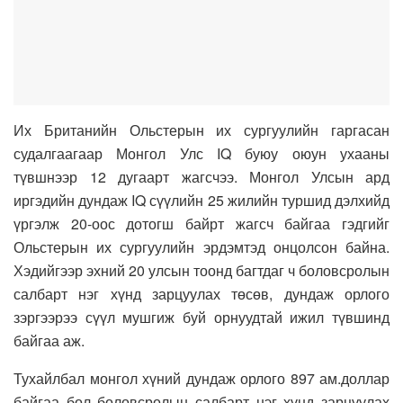
Их Британийн Ольстерын их сургуулийн гаргасан
судалгаагаар Монгол Улс IQ буюу оюун ухааны
түвшнээр 12 дугаарт жагсчээ. Монгол Улсын ард
иргэдийн дундаж IQ сүүлийн 25 жилийн туршид дэлхийд
үргэлж 20-оос дотогш байрт жагсч байгаа гэдгийг
Ольстерын их сургуулийн эрдэмтэд онцолсон байна.
Хэдийгээр эхний 20 улсын тоонд багтдаг ч боловсролын
салбарт нэг хүнд зарцуулах төсөв, дундаж орлого
зэргээрээ сүүл мушгиж буй орнуудтай ижил түвшинд
байгаа аж.
Тухайлбал монгол хүний дундаж орлого 897 ам.доллар
байгаа бол боловсролын салбарт нэг хүнд зарцуулах