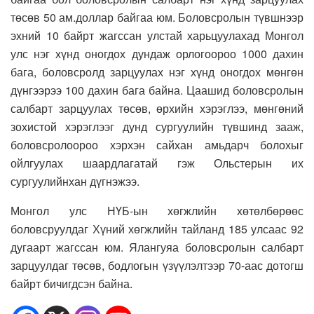
төсөв 50 ам.доллар байгаа юм. Боловсролын түвшнээр
эхний 10 байрт жагссан улстай харьцуулахад Монгол
улс нэг хүнд оногдох дундаж орлогоороо 1000 дахин
бага, боловсролд зарцуулах нэг хүнд оногдох мөнгөн
дүнгээрээ 100 дахин бага байна. Цаашид боловсролын
салбарт зарцуулах төсөв, өрхийн хэрэглээ, мөнгөний
зохистой хэрэглээг дунд сургуулийн түвшинд зааж,
боловсролоороо хэрхэн сайхан амьдарч болохыг
ойлгуулах шаардлагатай гэж Ольстерын их
сургуулийнхан дүгнэжээ.
Монгол улс НҮБ-ын хөгжлийн хөтөлбөрөөс
боловсруулдаг Хүний хөгжлийн тайланд 185 улсаас 92
дугаарт жагссан юм. Ялангуяа боловсролын салбарт
зарцуулдаг төсөв, бодлогын үзүүлэлтээр 70-аас дотогш
байрт бичигдсэн байна.