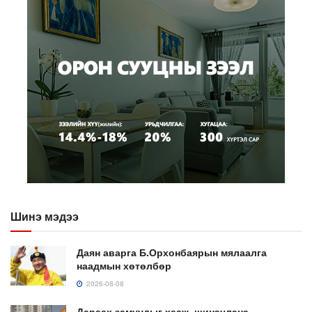
Шинэ мэдээ
Даян аварга Б.Орхонбаярын мялаалга
наадмын хөтөлбөр
2026-08-08
Дараах замуудыг хааж, шинэчлэнэ