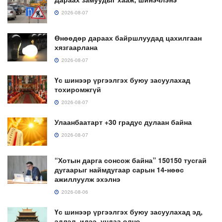
2026-08-07
Өнөөдөр дараах байршлуудад цахилгаан
хязгаарлана
2026-08-07
Үс шинээр үргээлгэх буюу засуулахад
тохиромжгүй
2026-08-07
Улаанбаатарт +30 градус дулаан байна
2026-08-07
“Хотын дарга сонсож байна” 150150 тусгай
дугаарыг наймдугаар сарын 14-нөөс
ажиллуулж эхэлнэ
2026-08-06
Үс шинээр үргээлгэх буюу засуулахад эд,
эдлэл, идээ, ундаа олно