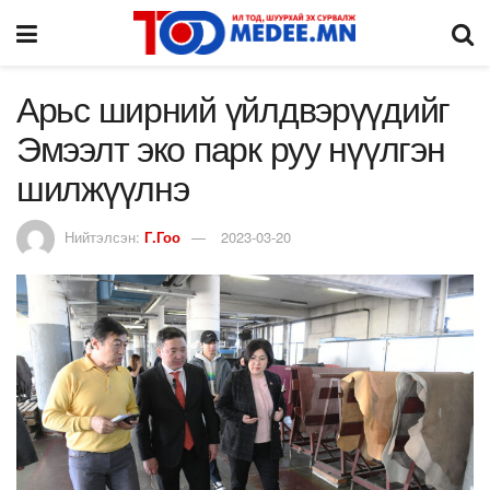
Арьс ширний үйлдвэрүүдийг
Эмээлт эко парк руу нүүлгэн
шилжүүлнэ
Нийтэлсэн:
Г.Гоо
2023-03-20