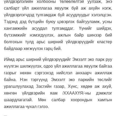
үйлдвэрлэлийн холбооны төлөөлөлтэй уулзаж, энэ
салбарт үйл ажиллагаа явуулж буй аж ахуйн нэгж,
үйлдвэрлэгчдэд тулгамдаж буй асуудлуудыг хэлэлцсэн.
Тэдэнд дэд бүтцийн буюу цэвэрлэх байгууламж, усны
хангамжийн асуудал тулгамддаг. Үүнийг шийдэх,
бүтээмжийг нэмэгдүүлэх, ажлын байр шинээр бий
болгохын тулд арьс ширний үйлдвэрүүдийг кластер
байдлаар хөгжүүлэх гарц бий.
Иймд арьс ширний үйлдвэрүүдийг Эмээлт эко парк руу
нүүлгэн шилжүүлэх, одоо үйл ажиллагаа явуулж байгаа
газрыг нөхөн сэргээхэд нийслэл анхаарч ажиллаж
байна. Нэн тэргүүнд Эмээлт эко паркийн төслийг
урагшлуулахад Засгийн газар, Хүнс, хөдөө аж ахуй,
хөнгөн үйлдвэрийн яам /ХХААХҮЯ/-ны дэмжлэг
шаардлагатай. Мөн салбар хоорондын хамтын
ажиллагаа чухал гэлээ.