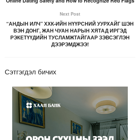
Online Dating Safety and How to Recognize Red Flags
Next Post
“АНДЫН ИЛЧ” ХХК-ИЙН НҮҮРСНИЙ УУРХАЙГ ШЭН
ВЭН ДОНГ, ЖАН ЧУАН НАРЫН ХЯТАД ИРГЭД
РЭКЕТҮҮДИЙН ТУСЛАМЖТАЙГААР ЗЭВСЭГЛЭН
ДЭЭРЭМДЖЭЭ!
Сэтгэгдэл бичих