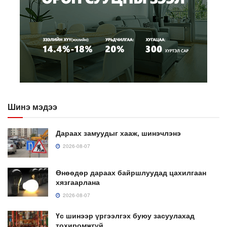
Шинэ мэдээ
Дараах замуудыг хааж, шинэчлэнэ
2026-08-07
Өнөөдөр дараах байршлуудад цахилгаан
хязгаарлана
2026-08-07
Үс шинээр үргээлгэх буюу засуулахад
тохиромжгүй