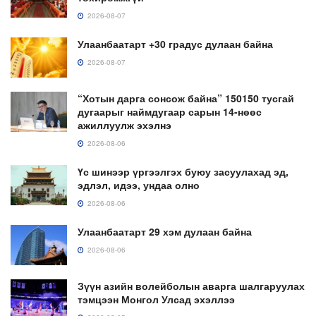
2026-08-07
Улаанбаатарт +30 градус дулаан байна
2026-08-07
“Хотын дарга сонсож байна” 150150 тусгай
дугаарыг наймдугаар сарын 14-нөөс
ажиллуулж эхэлнэ
2026-08-06
Үс шинээр үргээлгэх буюу засуулахад эд,
эдлэл, идээ, ундаа олно
2026-08-06
Улаанбаатарт 29 хэм дулаан байна
2026-08-06
Зүүн азийн волейболын аварга шалгаруулах
тэмцээн Монгол Улсад эхэллээ