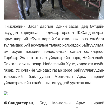
Нийслэлийн Засаг даргын Эдийн засаг, дэд бүтцийн
асуудал хариуцсан нэгдүгээр орлогч Ж.Сандагсүрэн
арьс ширний “Булигаар” ХК-д ажиллаж, энэ салбарт
тулгамдаж буй асуудлын талаар холбогдох байгууллага,
аж ахуйн нэгжийн төлөөлөлтэй санал солилцлоо.
Тэрбээр Эмээлт эко аж үйлдвэрийн парк, Нийслэлийн
Байгаль орчны газар, Нийслэлийн Хүнс, хөдөө аж ахуйн
газар, Ус сувгийн удирдах газар зэрэг байгууллагуудын
төлөөллийг байлцуулан Монголын Арьс ширний
үйлдвэрлэлийн холбооны гишүүдтэй уулзсан юм.
Ж.Сандагсүрэн,
Бид Монголын Арьс ширний