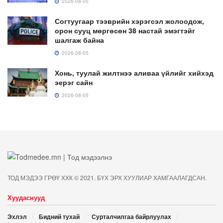
2026-08-05
Согтуугаар тээврийн хэрэгсэл жолоодож,
орон сууц мөргөсөн 38 настай эмэгтэйг
шалгаж байна
2026-08-05
Хонь, туулай жилтнээ аливаа үйлийг хийхэд
эерэг сайн
2026-08-05
ТОД МЭДЭЭ ГРӨҮ ХХК © 2021. БҮХ ЭРХ ХУУЛИАР ХАМГААЛАГДСАН.
Хуудаснууд
Эхлэл
Бидний тухай
Сурталчилгаа байрлуулах