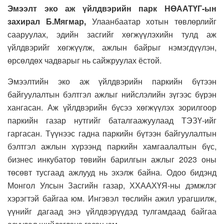
Эмээлт эко аж үйлдвэрийн парк НӨААТҮГ-ын
захирал Б.Мягмар,
Улаанбаатар хотын төвлөрлийг
сааруулах, эдийн засгийг хөгжүүлэхийн тулд аж
үйлдвэрийг хөгжүүлж, ажлын байрыг нэмэгдүүлэн,
өрсөлдөх чадварыг нь сайжруулах ёстой.
Эмээлтийн эко аж үйлдвэрийн паркийн бүтээн
байгуулалтын бэлтгэл ажлыг нийслэлийн зүгээс бүрэн
хангасан. Аж үйлдвэрийн бүсээ хөгжүүлэх зорилгоор
паркийн газар нутгийг баталгаажуулаад ТЭЗҮ-ийг
гаргасан. Түүнээс гадна паркийн бүтээн байгуулалтын
бэлтгэл ажлын хүрээнд паркийн хамгаалалтын бүс,
бизнес инкубатор төвийн барилгын ажлыг 2023 оны
төсөвт тусгаад ажлууд нь эхэлж байна. Одоо бидэнд
Монгол Улсын Засгийн газар, ХХААХҮЯ-ны дэмжлэг
хэрэгтэй байгаа юм. Ингэвэл төслийн ажил урагшилж,
үүнийг дагаад энэ үйлдвэрүүдэд тулгамдаад байгаа