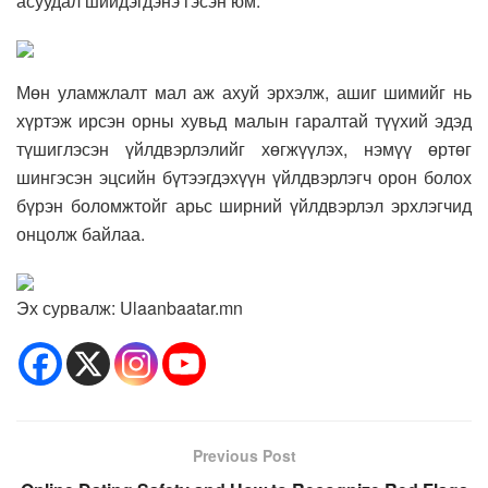
асуудал шийдэгдэнэ гэсэн юм.
Мөн уламжлалт мал аж ахуй эрхэлж, ашиг шимийг нь
хүртэж ирсэн орны хувьд малын гаралтай түүхий эдэд
түшиглэсэн үйлдвэрлэлийг хөгжүүлэх, нэмүү өртөг
шингэсэн эцсийн бүтээгдэхүүн үйлдвэрлэгч орон болох
бүрэн боломжтойг арьс ширний үйлдвэрлэл эрхлэгчид
онцолж байлаа.
Эх сурвалж: Ulaanbaatar.mn
Previous Post