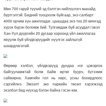
Мөн 700 гаруй түүхий эд бэлтгэн нийлүүлэгч манайд
бүртгэлтэй. Бидний тооцоолж буйгаар, энэ салбарт
4000 орчим хүн ажилладаг, цаашдаа энэ тоо 20 мянгад
хүрэх бүрэн боломж бий. Тулгамдаж буй асуудал гэвэл
Хан-Уул дүүргийн 20 дугаар хороонд үйл ажиллагаа
явуулж буй үйлдвэрүүдийг нүүлгэх зайлшгүй
шаардлагатай.
Өөрөөр хэлбэл, үйлдвэрүүд дундаа нэг цэвэрлэх
байгууламжтай болж байж өртөг буурч, бүтээмж
сайжирна. Хамгийн гол нь хөрс, усны бохирдлоос
сэргийлнэ. Эмээлт эко паркийн төсөл хэрэгжээд
эхэлбэл бид нүүхэд бэлэн байна гэсэн юм.