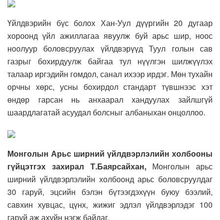
Үйлдвэрийн бүс болох Хан-Уул дүүргийн 20 дугаар
хороонд үйл ажиллагаа явуулж буй арьс шир, ноос
ноолуур боловсруулах үйлдвэрүүд Туул голын сав
газрыг бохирдуулж байгаа тул нүүлгэн шилжүүлэх
талаар иргэдийн гомдол, санал ихээр ирдэг. Мөн тухайн
орчны хөрс, усны бохирдол стандарт түвшнээс хэт
өндөр гарсан нь анхаарал хандуулах зайлшгүй
шаардлагатай асуудал болсныг албаныхан онцоллоо.
Монголын Арьс ширний үйлдвэрлэлийн холбооны
гүйцэтгэх захирал Т.Баярсайхан,
Монголын арьс
ширний үйлдвэрлэлийн холбоонд арьс боловсруулдаг
30 гаруй, эцсийн бэлэн бүтээгдэхүүн буюу бээлий,
савхин хувцас, цүнх, жижиг эдлэл үйлдвэрлэдэг 100
гаруй аж ахуйн нэгж байдаг.