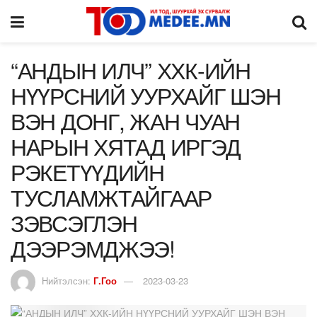
“АНДЫН ИЛЧ” ХХК-ИЙН
НҮҮРСНИЙ УУРХАЙГ ШЭН
ВЭН ДОНГ, ЖАН ЧУАН
НАРЫН ХЯТАД ИРГЭД
РЭКЕТҮҮДИЙН
ТУСЛАМЖТАЙГААР
ЗЭВСЭГЛЭН
ДЭЭРЭМДЖЭЭ!
Нийтэлсэн:
Г.Гоо
2023-03-23