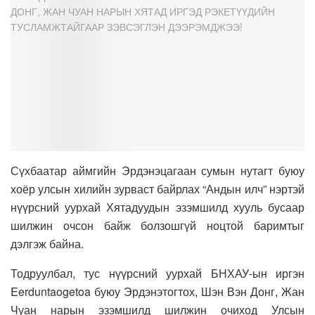
Сүхбаатар аймгийн Эрдэнэцагаан сумын нутагт буюу
хоёр улсын хилийн зурваст байрлах “Андын илч” нэртэй
нүүрсний уурхай Хятадуудын эзэмшилд хууль бусаар
шилжин очсон байж болзошгүй ноцтой баримтыг
дэлгэж байна.
Тодруулбал, тус нүүрсний уурхай БНХАУ-ын иргэн
Eerduntaogetoa буюу Эрдэнэтогтох, Шэн Вэн Донг, Жан
Чуан нарын эзэмшилд шилжин очиход Улсын