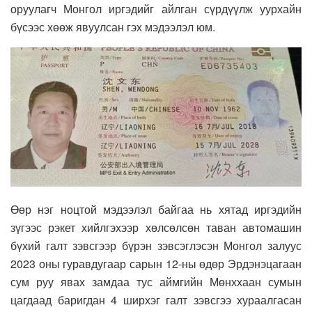
оруулагч Монгол иргэдийг айлган сүрдүүлж уурхайн
бүсээс хөөж явуулсан гэх мэдээлэл юм.
Өөр нэг ноцтой мэдээлэл байгаа нь хятад иргэдийн
зүгээс рэкет хийлгэхээр хөлсөлсөн таван автомашин
бүхий галт зэвсгээр бүрэн зэвсэглэсэн Монгол залуус
2023 оны гуравдугаар сарын 12-ны өдөр Эрдэнэцагаан
сум руу явах замдаа тус аймгийн Мөнххаан сумын
цагдаад баригдан 4 ширхэг галт зэвсгээ хураалгасан