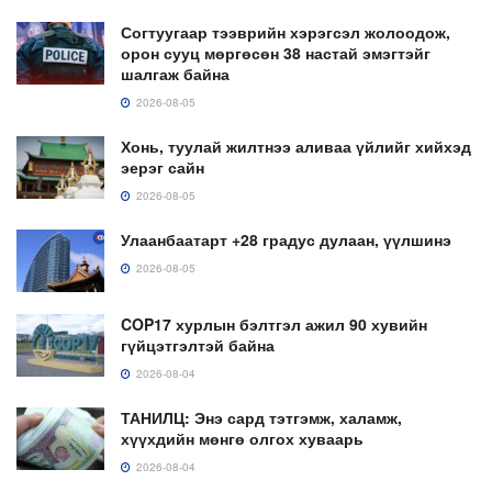
Согтуугаар тээврийн хэрэгсэл жолоодож,
орон сууц мөргөсөн 38 настай эмэгтэйг
шалгаж байна
2026-08-05
Хонь, туулай жилтнээ аливаа үйлийг хийхэд
эерэг сайн
2026-08-05
Улаанбаатарт +28 градус дулаан, үүлшинэ
2026-08-05
COP17 хурлын бэлтгэл ажил 90 хувийн
гүйцэтгэлтэй байна
2026-08-04
ТАНИЛЦ: Энэ сард тэтгэмж, халамж,
хүүхдийн мөнгө олгох хуваарь
2026-08-04