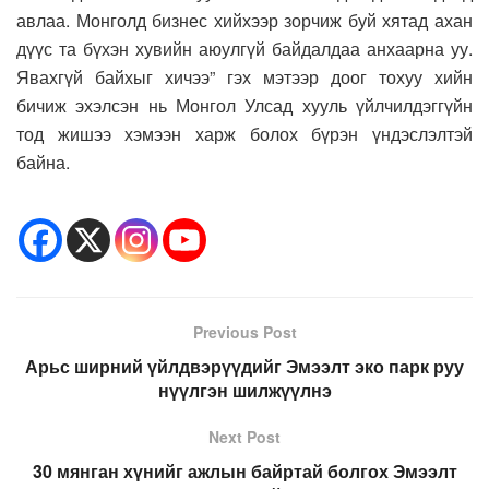
авлаа. Монголд бизнес хийхээр зорчиж буй хятад ахан
дүүс та бүхэн хувийн аюулгүй байдалдаа анхаарна уу.
Явахгүй байхыг хичээ” гэх мэтээр доог тохуу хийн
бичиж эхэлсэн нь Монгол Улсад хууль үйлчилдэггүйн
тод жишээ хэмээн харж болох бүрэн үндэслэлтэй
байна.
Previous Post
Арьс ширний үйлдвэрүүдийг Эмээлт эко парк руу
нүүлгэн шилжүүлнэ
Next Post
30 мянган хүнийг ажлын байртай болгох Эмээлт