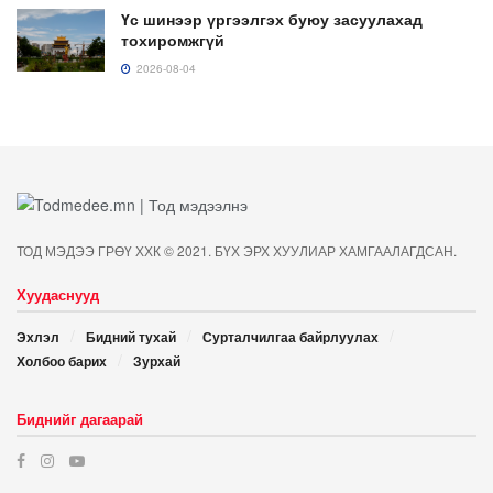
Үс шинээр үргээлгэх буюу засуулахад
тохиромжгүй
2026-08-04
ТОД МЭДЭЭ ГРӨҮ ХХК © 2021. БҮХ ЭРХ ХУУЛИАР ХАМГААЛАГДСАН.
Хуудаснууд
Эхлэл
Бидний тухай
Сурталчилгаа байрлуулах
Холбоо барих
Зурхай
Биднийг дагаарай