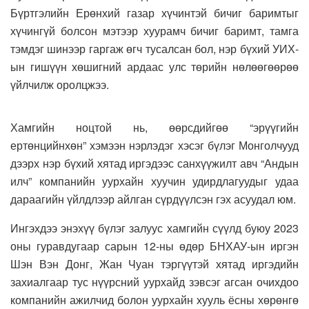
Бүртгэлийн Ерөнхий газар хүчинтэй бичиг баримтыг
хүчингүй болсон мэтээр хуурамч бичиг баримт, тамга
тэмдэг шинээр гаргаж өгч тусалсан бол, нэр бүхий УИХ-
ын гишүүн хөшигний ардаас улс төрийн нөлөөгөөрөө
үйлчилж оролцжээ.
Хамгийн ноцтой нь, өөрсдийгөө “эрүүгийн
ертөнцийнхөн” хэмээн нэрлэдэг хэсэг бүлэг Монголчууд
дээрх нэр бүхий хятад иргэдээс санхүүжилт авч “Андын
илч” компанийн уурхайн хуучин удирдлагуудыг удаа
дараагийн үйлдлээр айлган сүрдүүлсэн гэх асуудал юм.
Ингэхдээ энэхүү бүлэг залуус хамгийн сүүлд буюу 2023
оны гуравдугаар сарын 12-ны өдөр БНХАУ-ын иргэн
Шэн Вэн Донг, Жан Чуан тэргүүтэй хятад иргэдийн
захиалгаар тус нүүрсний уурхайд зэвсэг агсан очихдоо
компанийн ажилчид болон уурхайн хууль ёсны хөрөнгө