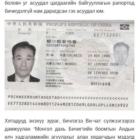
боловч уг асуудал цагдаагийн байгууллагын рапортод
бичигдэлгүй нам дарагдсан гэх асуудал юм.
Хятадууд энэхүү зураг, бичлэгээ Ви-чат сүлжээгээрээ
дамжуулан “Монгол дахь Бичигтийн боомтын Андын
илч хадгаламжийн агуулахыг алан хядагчдын мэдэлд