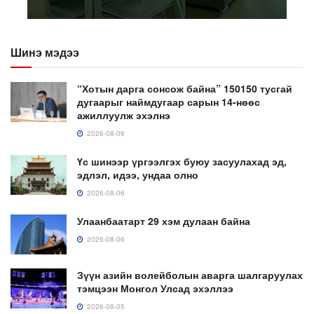
Шинэ мэдээ
“Хотын дарга сонсож байна” 150150 тусгай
дугаарыг наймдугаар сарын 14-нөөс
ажиллуулж эхэлнэ
2026-08-06
Үс шинээр үргээлгэх буюу засуулахад эд,
эдлэл, идээ, ундаа олно
2026-08-06
Улаанбаатарт 29 хэм дулаан байна
2026-08-06
Зүүн азийн волейболын аварга шалгаруулах
тэмцээн Монгол Улсад эхэллээ
2026-08-05