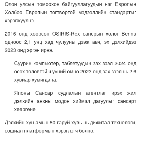
Олон улсын томоохон байгууллагуудын нэг Европын
Холбоо Европын тогтвортой мэдээллийн стандартыг
хэрэгжүүлнэ.
2016 онд хөөрсөн OSIRIS-Rex сансрын хөлөг Bennu
одноос 2,1 унц хад чулууны дээж авч, эх дэлхийдээ
2023 онд эргэн ирнэ.
Суурин компьютер, таблетуудын зах зээл 2024 онд
өсөх төлөвтэй ч үүний өмнө 2023 онд зах зээл нь 2,6
хувиар хумигдана.
Японы Сансар судлалын агентлаг ирэх жил
дэлхийн анхны модон хиймэл дагуулыг сансарт
хөөргөнө
Дэлхийн хүн амын 80 гаруй хувь нь дижитал технологи,
сошиал платформын хэрэглэгч болно.