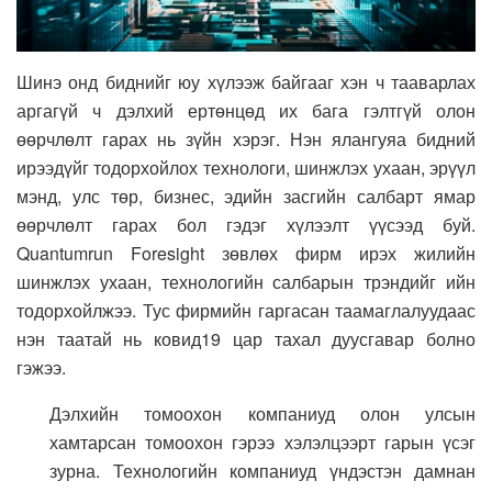
Шинэ онд биднийг юу хүлээж байгааг хэн ч тааварлах
аргагүй ч дэлхий ертөнцөд их бага гэлтгүй олон
өөрчлөлт гарах нь зүйн хэрэг. Нэн ялангуяа бидний
ирээдүйг тодорхойлох технологи, шинжлэх ухаан, эрүүл
мэнд, улс төр, бизнес, эдийн засгийн салбарт ямар
өөрчлөлт гарах бол гэдэг хүлээлт үүсээд буй.
Quantumrun Foresight зөвлөх фирм ирэх жилийн
шинжлэх ухаан, технологийн салбарын трэндийг ийн
тодорхойлжээ. Тус фирмийн гаргасан таамаглалуудаас
нэн таатай нь ковид19 цар тахал дуусгавар болно
гэжээ.
Дэлхийн томоохон компаниуд олон улсын
хамтарсан томоохон гэрээ хэлэлцээрт гарын үсэг
зурна. Технологийн компаниуд үндэстэн дамнан