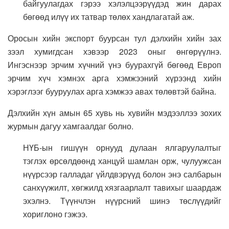
байгуулагдах гэрээ хэлэлцээрүүдэд жин дарах
бөгөөд илүү их татвар төлөх хандлагатай аж.
Оросын хийн экспорт буурсан тул дэлхийн хийн зах
зээл хумигдсан хэвээр 2023 оныг өнгөрүүлнэ.
Ингэснээр эрчим хүчний үнэ буурахгүй бөгөөд Европ
эрчим хүч хэмнэх арга хэмжээний хүрээнд хийн
хэрэглээг бууруулах арга хэмжээ авах төлөвтэй байна.
Дэлхийн хүн амын 65 хувь нь хувийн мэдээллээ зохих
журмын дагуу хамгаалдаг болно.
НҮБ-ын гишүүн орнууд дулаан ялгаруулалтыг
тэглэх өрсөлдөөнд ханцуй шамлан орж, чулуужсан
нүүрсээр галладаг үйлдвэрүүд болон энэ салбарын
санхүүжилт, хөгжилд хязгаарлалт тавихыг шаардаж
эхэлнэ. Түүнчлэн нүүрсний шинэ төслүүдийг
хориглоно гэжээ.