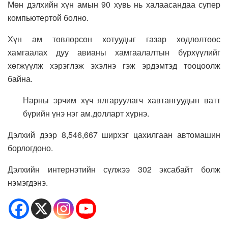
Мөн дэлхийн хүн амын 90 хувь нь халаасандаа супер
компьютертой болно.
Хүн ам төвлөрсөн хотуудыг газар хөдлөлтөөс
хамгаалах дуу авианы хамгаалалтын бүрхүүлийг
хөгжүүлж хэрэглэж эхэлнэ гэж эрдэмтэд тооцоолж
байна.
Нарны эрчим хүч ялгаруулагч хавтангуудын ватт
бүрийн үнэ нэг ам.долларт хүрнэ.
Дэлхий дээр 8,546,667 ширхэг цахилгаан автомашин
борлогдоно.
Дэлхийн интернэтийн сүлжээ 302 эксабайт болж
нэмэгдэнэ.