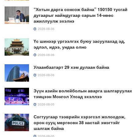
“Хотын дарга сонсож байна” 150150 тусгай
дугаарыг наймдугаар сарын 14-нөөс
ажиллуулж эхэлнэ
2026-08-06
Үс шинээр үргээлгэх буюу засуулахад эд,
эдлэл, идээ, ундаа олно
2026-08-06
Улаанбаатарт 29 хэм дулаан байна
2026-08-06
Зүүн азийн волейболын аварга шалгаруулах
тэмцээн Монгол Улсад эхэллээ
2026-08-05
Согтуугаар тээврийн хэрэгсэл жолоодож,
орон сууц мөргөсөн 38 настай эмэгтэйг
шалгаж байна
2026-08-05