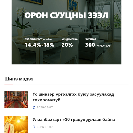
Шинэ мэдээ
Үс шинээр үргээлгэх буюу засуулахад
тохиромжгүй
2026-08-07
Улаанбаатарт +30 градус дулаан байна
2026-08-07