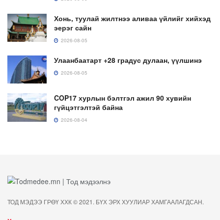
Хонь, туулай жилтнээ аливаа үйлийг хийхэд
эерэг сайн
2026-08-05
Улаанбаатарт +28 градус дулаан, үүлшинэ
2026-08-05
COP17 хурлын бэлтгэл ажил 90 хувийн
гүйцэтгэлтэй байна
2026-08-04
ТОД МЭДЭЭ ГРӨҮ ХХК © 2021. БҮХ ЭРХ ХУУЛИАР ХАМГААЛАГДСАН.