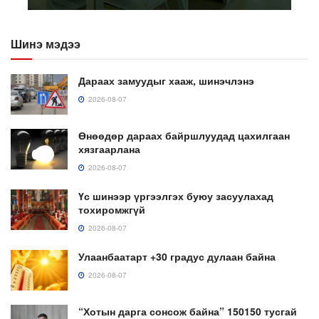
Шинэ мэдээ
Дараах замуудыг хааж, шинэчлэнэ
2026-08-07
Өнөөдөр дараах байршлуудад цахилгаан
хязгаарлана
2026-08-07
Үс шинээр үргээлгэх буюу засуулахад
тохиромжгүй
2026-08-07
Улаанбаатарт +30 градус дулаан байна
2026-08-07
“Хотын дарга сонсож байна” 150150 тусгай