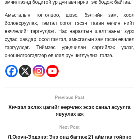
эмчилгээнд бодитой үр дүн авч ирнэ гэж бодож байгаа.
Амьсгалын тогтолцоо, шээс, бэлгийн зам, хоол
боловсруулах, гэмтэл согог гэсэн таван өвчин нийт
өвчлөлийг тэргүүлдэг. Нас наралтын шалтгааныг зүрх
судас, хавдар, осол гэмтэл, амьсгалын зам гэсэн өвчлөл
тэргүүлдэг. Тиймээс урьдчилан сэргийлэх үзлэг,
оношилгоогэдгээр өвчлөл рүү чиглүүлнэ’ гэлээ.
Previous Post
Хичээл эхлэх цагийг өөрчлөх эсэх санал асуулга
явуулах аж
Next Post
Л.Оюун-Эрдэнэ: Энэ онд багтаж 21 аймгаа тойрно