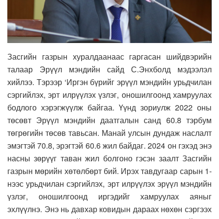
Засгийн газрын хуралдаанаас гаргасан шийдвэрийн
талаар Эрүүл мэндийн сайд С.Энхболд мэдээлэл
хийлээ. Тэрээр ‘Иргэн бүрийг эрүүл мэндийн урьдчилан
сэргийлэх, эрт илрүүлэх үзлэг, оношилгоонд хамруулах
бодлого хэрэгжүүлж байгаа. Үүнд зориулж 2022 оны
төсөвт Эрүүл мэндийн даатгалын санд 60.8 тэрбум
төгрөгийн төсөв тавьсан. Манай улсын дундаж наслалт
эмэгтэй 70.8, эрэгтэй 60.6 жил байдаг. 2024 он гэхэд энэ
насны зөрүүг таван жил болгоно гэсэн заалт Засгийн
газрын мөрийн хөтөлбөрт бий. Ирэх тавдугаар сарын 1-
нээс урьдчилан сэргийлэх, эрт илрүүлэх эрүүл мэндийн
үзлэг, оношилгоонд иргэдийг хамруулах аяныг
эхлүүлнэ. Энэ нь давхар ковидын дараах нөхөн сэргээх