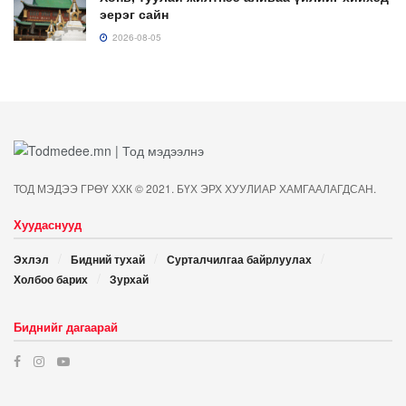
эерэг сайн
2026-08-05
ТОД МЭДЭЭ ГРӨҮ ХХК © 2021. БҮХ ЭРХ ХУУЛИАР ХАМГААЛАГДСАН.
Хуудаснууд
Эхлэл
Бидний тухай
Сурталчилгаа байрлуулах
Холбоо барих
Зурхай
Биднийг дагаарай