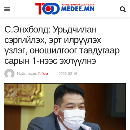
С.Энхболд: Урьдчилан
сэргийлэх, эрт илрүүлэх
үзлэг, оношилгоог тавдугаар
сарын 1-нээс эхлүүлнэ
Нийтэлсэн:
Г.Гоо
2022-02-16