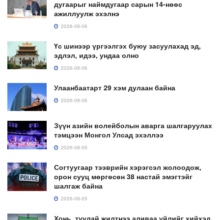
дугаарыг наймдугаар сарын 14-нөөс
ажиллуулж эхэлнэ
2026-08-06
Үс шинээр үргээлгэх буюу засуулахад эд,
эдлэл, идээ, ундаа олно
2026-08-06
Улаанбаатарт 29 хэм дулаан байна
2026-08-06
Зүүн азийн волейболын аварга шалгаруулах
тэмцээн Монгол Улсад эхэллээ
2026-08-05
Согтуугаар тээврийн хэрэгсэл жолоодож,
орон сууц мөргөсөн 38 настай эмэгтэйг
шалгаж байна
2026-08-05
Хонь, туулай жилтнээ аливаа үйлийг хийхэд