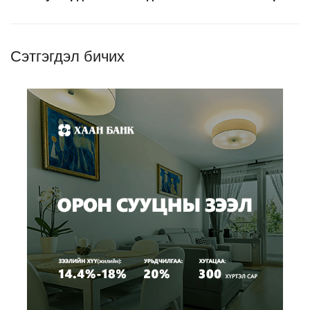
Сэтгэгдэл бичих