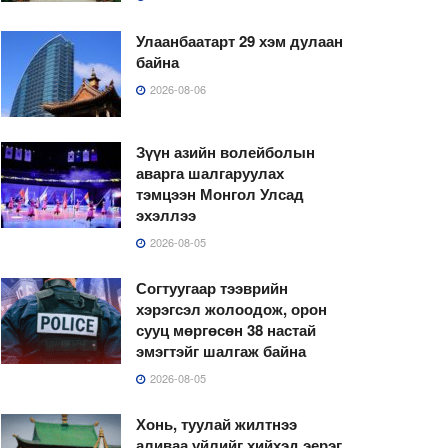
Улаанбаатарт 29 хэм дулаан
байна
2026-08-06
Зүүн азийн волейболын
аварга шалгаруулах
тэмцээн Монгол Улсад
эхэллээ
2026-08-05
Согтуугаар тээврийн
хэрэгсэл жолоодож, орон
сууц мөргөсөн 38 настай
эмэгтэйг шалгаж байна
2026-08-05
Хонь, туулай жилтнээ
аливаа үйлийг хийхэд эерэг