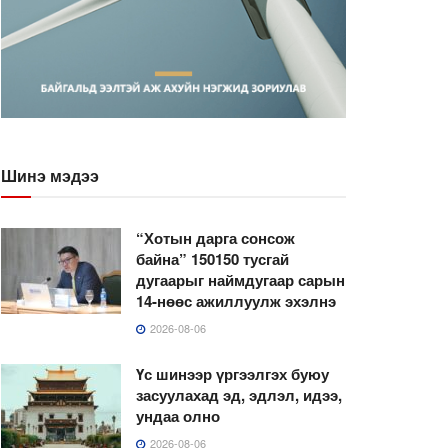
Шинэ мэдээ
“Хотын дарга сонсож
байна” 150150 тусгай
дугаарыг наймдугаар сарын
14-нөөс ажиллуулж эхэлнэ
2026-08-06
Үс шинээр үргээлгэх буюу
засуулахад эд, эдлэл, идээ,
ундаа олно
2026-08-06