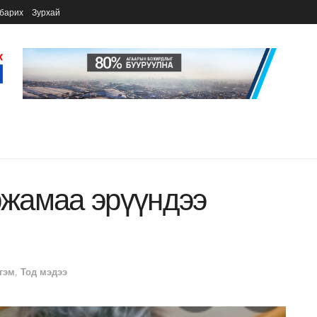
барих
Зурхай
жамаа эрүүндээ
гэм
,
Тод мэдээ