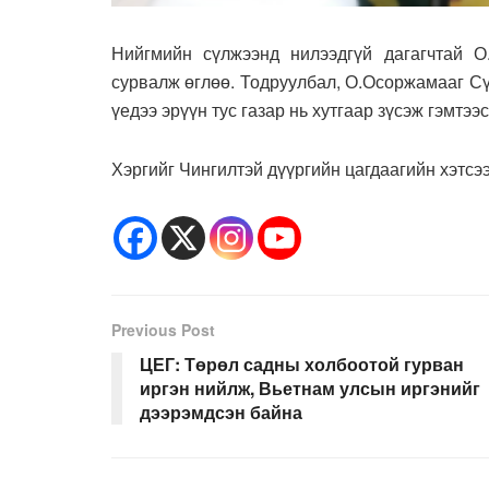
Нийгмийн сүлжээнд нилээдгүй дагагчтай О
сурвалж өглөө. Тодруулбал, О.Осоржамааг Сүх
үедээ эрүүн тус газар нь хутгаар зүсэж гэмтээ
Хэргийг Чингилтэй дүүргийн цагдаагийн хэтсэ
Previous Post
ЦЕГ: Төрөл садны холбоотой гурван
иргэн нийлж, Вьетнам улсын иргэнийг
дээрэмдсэн байна