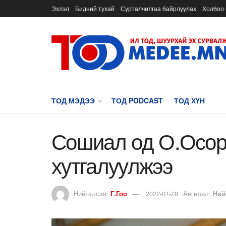
Эхлэл
Бидний тухай
Сурталчилгаа байрлуулах
Холбоо 
ТОД МЭДЭЭ
ТОД PODCAST
ТОД ХҮН
Сошиал од О.Осор
хутгалуулжээ
Нийтэлсэн:
Г.Гоо
2022-01-28
Ангилал:
Ний