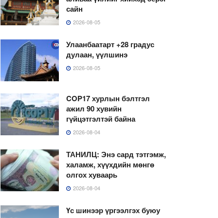
сайн
2026-08-05
Улаанбаатарт +28 градус
дулаан, үүлшинэ
2026-08-05
COP17 хурлын бэлтгэл
ажил 90 хувийн
гүйцэтгэлтэй байна
2026-08-04
ТАНИЛЦ: Энэ сард тэтгэмж,
халамж, хүүхдийн мөнгө
олгох хуваарь
2026-08-04
Үс шинээр үргээлгэх буюу