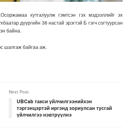
.Осоржамаа хутгалуулж гэмтсэн гэх мэдээллийг эх
баатар дүүргийн 36 настай эрэгтэй Б гэгч согтуурсан
сэн байна.
эс шалгаж байгаа аж.
Next Post
UBCab такси үйлчилгээнийхэн
тэргэнцэртэй иргэнд зориулсан тусгай
үйлчилгээ нэвтрүүлнэ