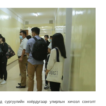
д сургуулийн хоёрдугаар улирлын хичээл сонголт