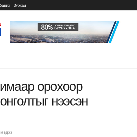
барих
Зурхай
химаар орохоор
онголтыг нээсэн
 мэдээ