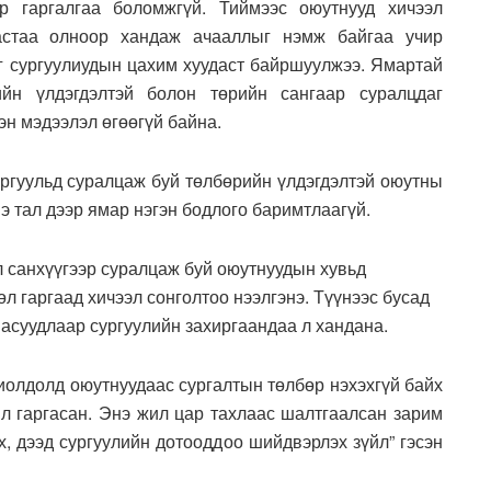
р гаргалгаа боломжгүй. Тиймээс оюутнууд хичээл
дастаа олноор хандаж ачааллыг нэмж байгаа учир
йг сургуулиудын цахим хуудаст байршуулжээ. Ямартай
ийн үлдэгдэлтэй болон төрийн сангаар суралцдаг
эн мэдээлэл өгөөгүй байна.
ургуульд суралцаж буй төлбөрийн үлдэгдэлтэй оюутны
э тал дээр ямар нэгэн бодлого баримтлаагүй.
л санхүүгээр суралцаж буй оюутнуудын хувьд
л гаргаад хичээл сонголтоо нээлгэнэ. Түүнээс бусад
асуудлаар сургуулийн захиргаандаа л хандана.
иолдолд оюутнуудаас сургалтын төлбөр нэхэхгүй байх
ил гаргасан. Энэ жил цар тахлаас шалтгаалсан зарим
х, дээд сургуулийн дотооддоо шийдвэрлэх зүйл” гэсэн