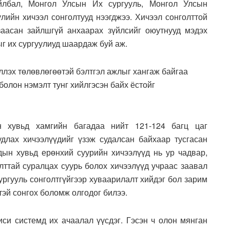
айлбал, Монгол Улсын Их сургууль, Монгол Улсын
лийн хичээл сонголтууд нээгджээ. Хичээл сонголттой
аасан зайлшгүй анхаарах зүйлсийг оюутнууд мэдэх
ыг их сургуулиуд шаардаж буй аж.
ллэх төлөвлөгөөтэй бэлтгэл ажлыг хангаж байгаа
болон нэмэлт тунг хийлгэсэн байх ёстойг
 хувьд хамгийн багадаа нийт 121-124 багц цаг
удлах хичээлүүдийг үзэж судалсан байхаар тусгасан
дын хувьд ерөнхий суурийн хичээлүүд нь ур чадвар,
ттай суралцах суурь болох хичээлүүд учраас заавал
сургууль сонголтгүйгээр хуваарилалт хийдэг бол зарим
тэй сонгох боломж олгодог билээ.
иси системд их ачаалал үүсдэг. Гэсэн ч олон мянган