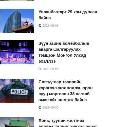
Улаанбаатарт 29 хэм дулаан
байна
2026-08-06
Зүүн азийн волейболын
аварга шалгаруулах
тэмцээн Монгол Улсад
эхэллээ
2026-08-05
Согтуугаар тээврийн
хэрэгсэл жолоодож, орон
сууц мөргөсөн 38 настай
эмэгтэйг шалгаж байна
2026-08-05
Хонь, туулай жилтнээ
аливаа үйлийг хийхэд эерэг