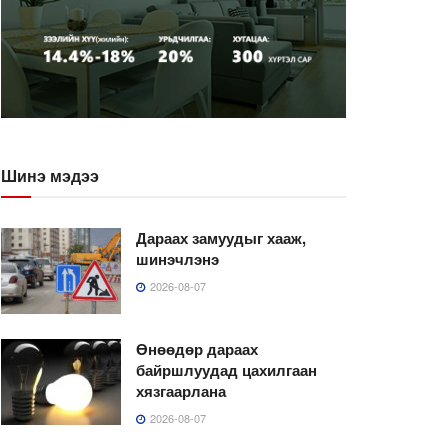
Шинэ мэдээ
Дараах замуудыг хааж,
шинэчлэнэ
2026-08-07
Өнөөдөр дараах
байршлуудад цахилгаан
хязгаарлана
2026-08-07