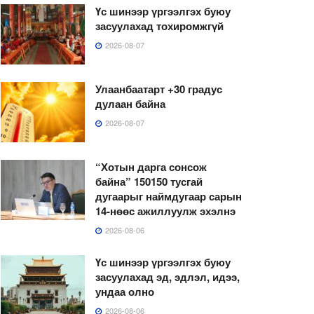
Үс шинээр үргээлгэх буюу
засуулахад тохиромжгүй
2026-08-07
Улаанбаатарт +30 градус
дулаан байна
2026-08-07
“Хотын дарга сонсож
байна” 150150 тусгай
дугаарыг наймдугаар сарын
14-нөөс ажиллуулж эхэлнэ
2026-08-06
Үс шинээр үргээлгэх буюу
засуулахад эд, эдлэл, идээ,
ундаа олно
2026-08-06