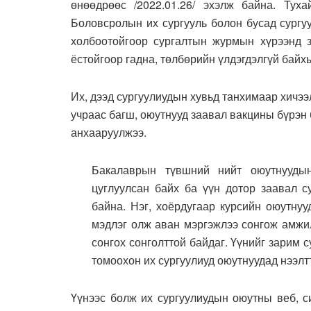
өнөөдрөөс /2022.01.26/ эхэлж байна. Тух
Боловсролын их сургууль болон бусад сургуу
холбоотойгоор сургалтын журмын хүрээнд з
ёстойгоор гадна, төлбөрийн үлдэгдэлгүй байх
Их, дээд сургуулиудын хувьд танхимаар хичээ
учраас багш, оюутнууд заавал вакцины бүрэн 
анхааруулжээ.
Бакалаврын түвшний нийт оюутнуудын
цуглуулсан байх ба үүн дотор заавал с
байна. Нэг, хоёрдугаар курсийн оюутнуу
мэдлэг олж аван мэргэжлээ сонгож амжил
сонгох сонголттой байдаг. Үүнийг зарим 
томоохон их сургуулиуд оюутнуудад нээлт
Үүнээс болж их сургуулиудын оюутны веб, с