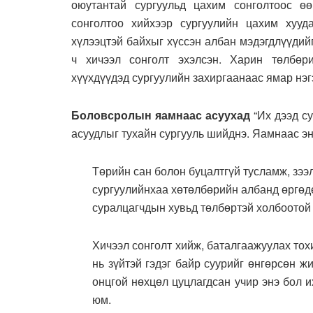
оюутантай сургуульд цахим сонголтоос өө
сонголтоо хийхээр сургуулийн цахим хуу
хүлээцтэй байхыг хүссэн албан мэдэгдлүүди
ч хичээл сонголт эхэлсэн. Харин төлбөр
хүүхдүүдэд сургуулийн захиргаанаас ямар нэг
Боловсролын яамнаас асуухад
“Их дээд с
асуудлыг тухайн сургууль шийднэ. Яамнаас эн
Төрийн сан болон буцалтгүй тусламж, зээ
сургуулийнхаа хөтөлбөрийн албанд өргөдө
суралцагчдын хувьд төлбөртэй холбоотой 
Хичээл сонголт хийж, баталгаажуулах тох
нь зүйтэй гэдэг байр суурийг өнгөрсөн ж
онцгой нөхцөл цуцлагдсан учир энэ бол и
юм.