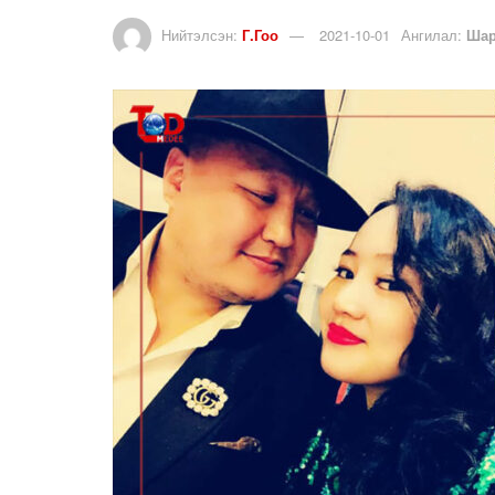
Нийтэлсэн:
Г.Гоо
2021-10-01
Ангилал:
Шар