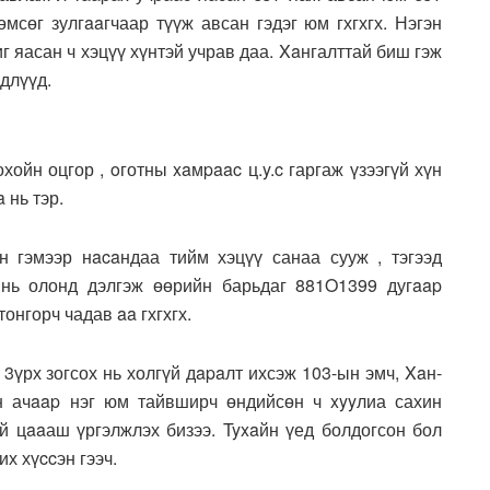
хөмсөг зулгaaгчаар түүж авсан гэдэг юм гхгхгх. Нэгэн
г яасан ч хэцүү хүнтэй учрав даа. Xaнгалттай биш гэж
длүүд.
хойн оцгор , oготны xaмpaac ц.y.c гаргаж үзээгүй хүн
 нь тэр.
н гэмээр нacaндаа тийм хэцүү санаа сууж , тэгээд
инь олонд дэлгэж өөрийн барьдаг 881O1399 дугaap
онгорч чадав aa гхгхгх.
 3үрх зогсох нь холгүй дapaлт ихсэж 103-ын эмч, Xaн-
ын ачaap нэг юм тайвширч өндийсөн ч xyyлиа сахин
үй цaaаш үргэлжлэх бизээ. Tyxaйн үед болдогсон бол
их хүccэн гээч.