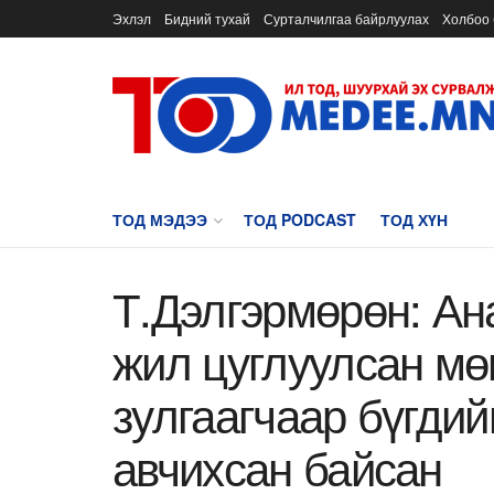
Эхлэл
Бидний тухай
Сурталчилгаа байрлуулах
Холбоо 
ТОД МЭДЭЭ
ТОД PODCAST
ТОД ХҮН
Т.Дэлгэрмөрөн: Ан
жил цуглуулсан мө
зулгаагчаар бүгдий
авчихсан байсан