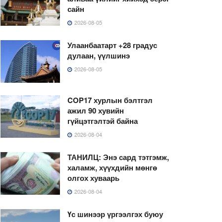
сайн
2026-08-05
Улаанбаатарт +28 градус
дулаан, үүлшинэ
2026-08-05
COP17 хурлын бэлтгэл
ажил 90 хувийн
гүйцэтгэлтэй байна
2026-08-04
ТАНИЛЦ: Энэ сард тэтгэмж,
халамж, хүүхдийн мөнгө
олгох хуваарь
2026-08-04
Үс шинээр үргээлгэх буюу