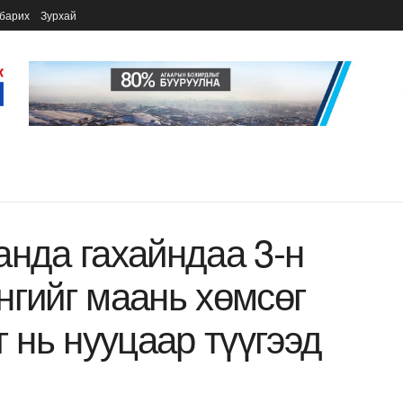
барих
Зурхай
анда гахайндаа 3-н
нгийг маань хөмсөг
г нь нууцаар түүгээд