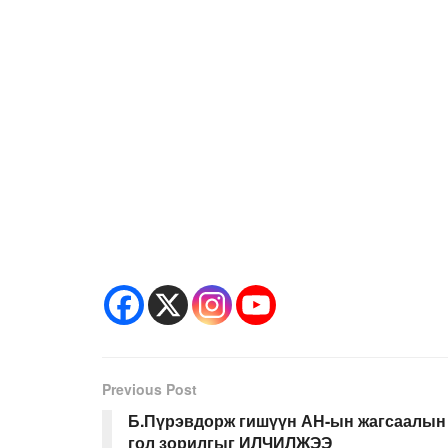
Previous Post
Б.Пүрэвдорж гишүүн АН-ын жагсаалын
гол зорилгыг ИЛЧИЛЖЭЭ