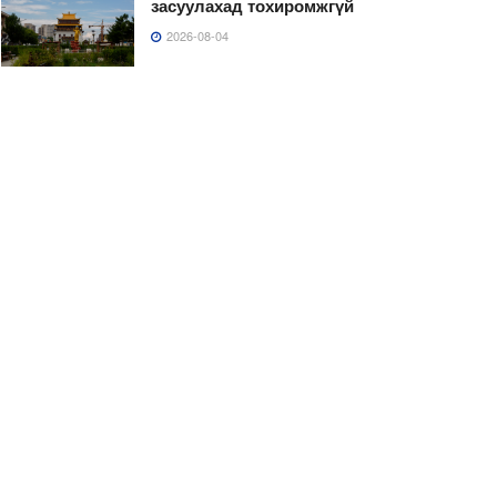
засуулахад тохиромжгүй
2026-08-04