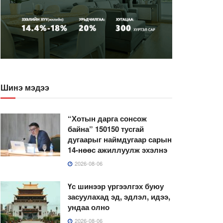
Шинэ мэдээ
“Хотын дарга сонсож
байна” 150150 тусгай
дугаарыг наймдугаар сарын
14-нөөс ажиллуулж эхэлнэ
2026-08-06
Үс шинээр үргээлгэх буюу
засуулахад эд, эдлэл, идээ,
ундаа олно
2026-08-06