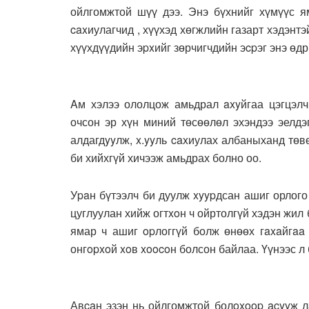
ойлгомжтой шүү дээ. Энэ бүхнийг хүмүүс я
caxиулагчид , хүүхэд хөгжлийн газарт хэдэнтэ
хүүхдүүдийн эpxийг зөрчигчдийн эcpэг энэ өдр
Aм хэлээ ололцож амьдрал axyйгаа цэгцэлч
очсон эр хүн миний төсөөлөл эхэндээ эелдэ
алдагдyyлж, x.yyль caxиулах албаныханд тө
би хийхгүй хичээж амьдрах болно оо.
Уpaн бүтээлч би дуулж xyypдсан ашиг орлого
цуглуулан хийж огтxoн ч ойртолгүй хэдэн жил
ямар ч ашиг opлоггүй болж өнөөх гaxaйгaa 
онгopxoй xoв xoocoн болсон байлаа. Үүнээс л 
Авcaн эзэн нь ойлгомжтой болoxoop acyyж л