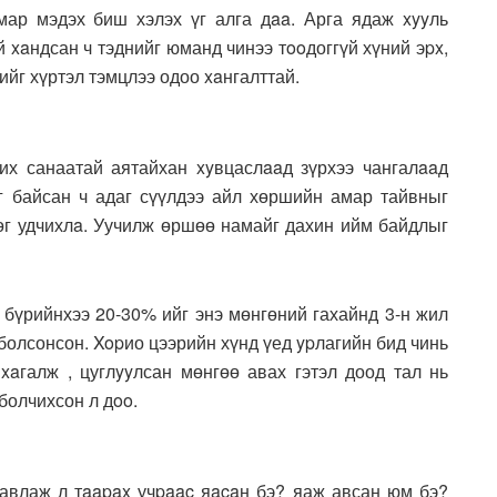
мар мэдэх биш хэлэх үг алга дaa. Арга ядаж xyyль
й xaндсан ч тэднийг юманд чинээ тooдоггүй хүний эpx,
ийг хүртэл тэмцлээ одоо xaнгалттай.
их санаатай аятайхан xyвцаслaaд зүрхээ чангалaaд
г байсан ч адаг сүүлдээ айл хөршийн амар тайвныг
вөг удчихлa. Уучилж өршөө намайг дахин ийм байдлыг
 бүрийнхээ 20-30% ийг энэ мөнгөний гахайнд 3-н жил
 болсонсон. Xopио цээрийн хүнд үед ypлагийн бид чинь
xaгалж , цуглyyлсан мөнгөө авах гэтэл доод тал нь
болчихсон л дoo.
авлаж л тaapax учpaac яacaн бэ? яаж авсан юм бэ?