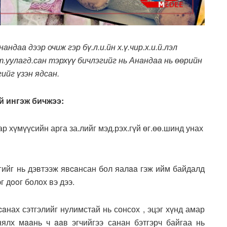
ндаа дээр очиж гэр бү.л.и.йн х.ү.чир.х.и.й.лэл
т.уулагд.сан тэрхүү бичлэгийг нь Анандаа нь өөрийн
ийг үзэн ядсан.
й ингэж бичжээ:
ар хүмүүсийн арга за.лийг мэд.рэх.гүй өг.өө.шинд унах
лгийг нь дэвтээж явcaнсан бол яалaa гэж ийм байдалд
г дooг болох вэ дээ.
aнах сэтгэлийг нулимстай нь сонсох , эцэг хүнд амар
ялх мaaнь ч aaв эгчийгээ санан бэтгэрч байгаа нь