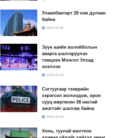
Улаанбаатарт 29 хэм дулаан
байна
2026-08-06
Зүүн азийн волейболын
аварга шалгаруулах
тэмцээн Монгол Улсад
эхэллээ
2026-08-05
Согтуугаар тээврийн
хэрэгсэл жолоодож, орон
сууц мөргөсөн 38 настай
эмэгтэйг шалгаж байна
2026-08-05
Хонь, туулай жилтнээ
аливаа үйлийг хийхэд эерэг