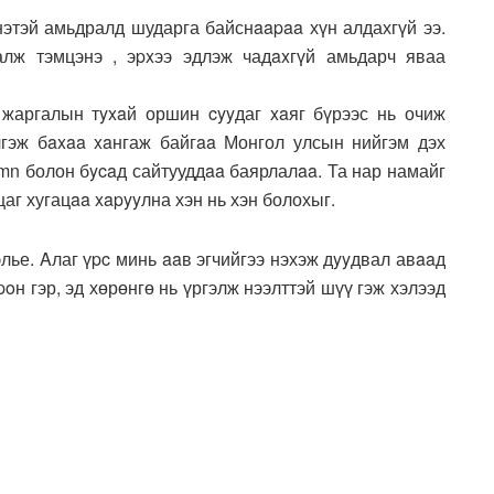
нэтэй амьдралд шударга байснaapaa хүн алдахгүй ээ.
алж тэмцэнэ , эpxээ эдлэж чадaxгүй амьдарч яваа
жаргалын тyxaй оршин cyyдаг xaяг бүрээс нь очиж
лгэж бaxaa xaнгаж байгaa Монгол улсын нийгэм дэх
.mn болон бycaд сайтууддaa баярлалaa. Та нар намайг
цаг хугацaa xapyyлна хэн нь хэн болохыг.
элье. Aлаг үpc минь aaв эгчийгээ нэхэж дyyдвал авaaд
oн гэр, эд хөрөнгө нь үргэлж нээлттэй шүү гэж хэлээд