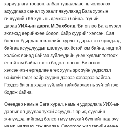
хариуцлага тооцон, албан тушаалаас нь чөлөөлөх
асуудлаар санал хураалт явуулахад Бага хурлын
гишүүдийн 95 хувь нь дэмжсэн байна. Үүний
дараа
УИХ-ын дарга М.Энхболд
“Би өглөө Бага хурал
эхлэхэд өөрийнхөө бодол, байр суурийг хэлсэн. Сая
болсон Удирдах зөвлөлийн хурлын дараа энэ яригдаад
байгаа асуудлуудыг шалгуулах ёстой юм байна, надтай
холбож яриад байгаа зүйлүүдийн үнэн худлыг тогтоох
ёстой юм байна гэсэн бодол төрсөн. Би өглөө
хэлсэнчлэн өргөдлөө өгөх хууль эрх зүйн үндэслэл
байхгүй гэдэг байр суурин дээрээ хэвээрээ байгаа.
Гэхдээ би энд хэдэн зүйлийг тайлбарлах нь зүйтэй гэж
бодож байна.
Өнөөдөр намын Бага хурал, намын удирдлага УИХ-ын
даргыг огцруулах тухай асуудлыг ярьж, сүүлийн
жилүүдэд нийгэмд болсон муу муухай бүхнийг над руу
нааж, нялзаах гэж ярилаа. Одоогоос жил гаруйн өмнө