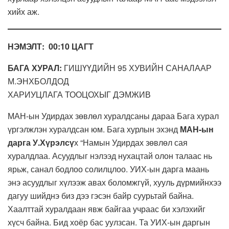
хийх аж.
НЭМЭЛТ:
00:10 ЦАГТ
БАГА ХУРАЛ:
ГИШҮҮДИЙН 95 ХУВИЙН САНАЛААР
М.ЭНХБОЛДОД
ХАРИУЦЛАГА ТООЦОХЫГ ДЭМЖИВ
МАН-ын Удирдах зөвлөл хуралдсаны дараа Бага хурал
үргэлжлэн хуралдсан юм. Бага хурлын эхэнд
МАН-ын
дарга У.Хүрэлсү
х “Намын Удирдах зөвлөл сая
хуралдлаа. Асуудлыг нэлээд нухацтай олон талаас нь
ярьж, санал бодлоо солилцлоо. УИХ-ын дарга маань
энэ асуудлыг хүлээж авах боломжгүй, хууль дүрмийнхээ
дагуу шийднэ биз дээ гэсэн байр суурьтай байна.
Хаалттай хуралдаан явж байгаа учраас би хэлэхийг
хүсч байна. Бид хоёр бас уулзсан. Та УИХ-ын даргын