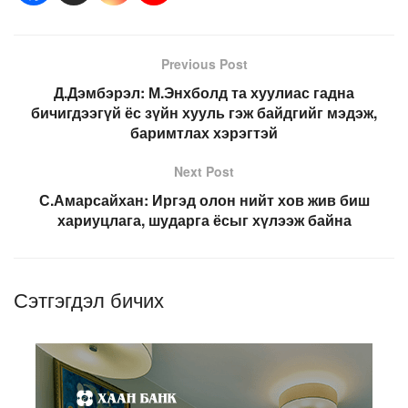
Previous Post
Д.Дэмбэрэл: М.Энхболд та хуулиас гадна
бичигдээгүй ёс зүйн хууль гэж байдгийг мэдэж,
баримтлах хэрэгтэй
Next Post
С.Амарсайхан: Иргэд олон нийт хов жив биш
хариуцлага, шударга ёсыг хүлээж байна
Сэтгэгдэл бичих