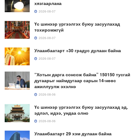
хязгаарлана
2026-08-07
Үс шинээр үргээлгэх буюу засуулахад
тохиромжгүй
2026-08-07
Улаанбаатарт +30 градус дулаан байна
2026-08-07
“Хотын дарга сонсож байна” 150150 тусгай
дугаарыг наймдугаар сарын 14-нөөс
ажиллуулж эхэлнэ
2026-08-06
Үс шинээр үргээлгэх буюу засуулахад эд,
эдлэл, идээ, ундаа олно
2026-08-06
Улаанбаатарт 29 хэм дулаан байна