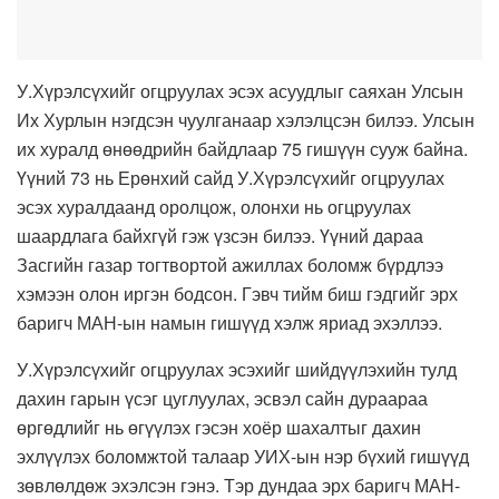
У.Хүрэлсүхийг огцруулах эсэх асуудлыг саяхан Улсын
Их Хурлын нэгдсэн чуулганаар хэлэлцсэн билээ. Улсын
их хуралд өнөөдрийн байдлаар 75 гишүүн сууж байна.
Үүний 73 нь Ерөнхий сайд У.Хүрэлсүхийг огцруулах
эсэх хуралдаанд оролцож, олонхи нь огцруулах
шаардлага байхгүй гэж үзсэн билээ. Үүний дараа
Засгийн газар тогтвортой ажиллах боломж бүрдлээ
хэмээн олон иргэн бодсон. Гэвч тийм биш гэдгийг эрх
баригч МАН-ын намын гишүүд хэлж яриад эхэллээ.
У.Хүрэлсүхийг огцруулах эсэхийг шийдүүлэхийн тулд
дахин гарын үсэг цуглуулах, эсвэл сайн дураараа
өргөдлийг нь өгүүлэх гэсэн хоёр шахалтыг дахин
эхлүүлэх боломжтой талаар УИХ-ын нэр бүхий гишүүд
зөвлөлдөж эхэлсэн гэнэ. Тэр дундаа эрх баригч МАН-