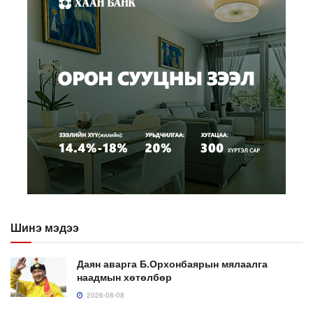
Шинэ мэдээ
Даян аварга Б.Орхонбаярын мялаалга
наадмын хөтөлбөр
2026-08-08