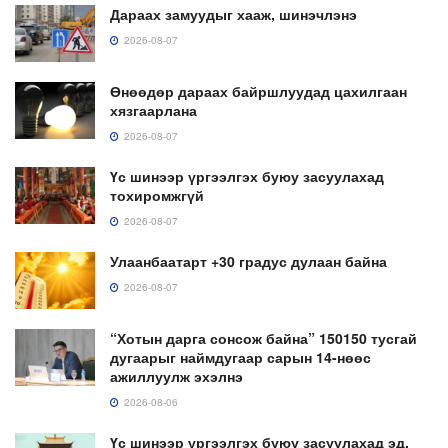
Дараах замуудыг хааж, шинэчлэнэ
2026-08-07
Өнөөдөр дараах байршлуудад цахилгаан
хязгаарлана
2026-08-07
Үс шинээр үргээлгэх буюу засуулахад
тохиромжгүй
2026-08-07
Улаанбаатарт +30 градус дулаан байна
2026-08-07
“Хотын дарга сонсож байна” 150150 тусгай
дугаарыг наймдугаар сарын 14-нөөс
ажиллуулж эхэлнэ
2026-08-06
Үс шинээр үргээлгэх буюу засуулахад эд,