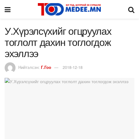
У.Хүрэлсүхийг огцруулах
тоглолт дахин тоглогдож
эхэллээ
Нийтэлсэн:
Г.Гоо
2018-12-18