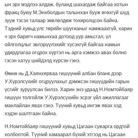
ын эрх мэдлээ алдаж, буланд шахагдаж байгаа хотын
фракц буюу М.Энхболдын талынхан бууж өгөхгүй шүд
зууж тэсэх талаар зөвлөлдөж тохиролцсон байна.
Тэдний хувьд улс төрийн шуугианыг намжаахгүй, харин
ч эрх баригч намынхаа дотоод уур амьсгал, үл
ойлголцлыг эвлэрүүлэхийг хүсэхгүй байгаа намын
удирдлагаа огцрох хүртэл нь арга хэмжээ авах болно
гэсэн хатуу шийдэлд хүрсэн гэнэ.
Өмнө нь Д.Хаянхярваа гишүүний албан бланк дээр
У.Хүрэлсүхийг огцруулахыг дэмжсэн гишүүдийн гарын
үсгийг зуруулсан билээ. Харин энэ удаад Н.Номтойбаяр
гишүүн толгойлж У.Хүрэлсүхийн эсрэг үйл ажиллагааг
манлайлан явах гэнэ. Түүний хувьд ингэж явах хэд
хэдэн шалтгаан байна.
Н.Номтойбаяр гишүүний хувьд Цагаан суварга ордтой
холбоотой. Түүний хамаарал бүхий этгээд нь Цагаан