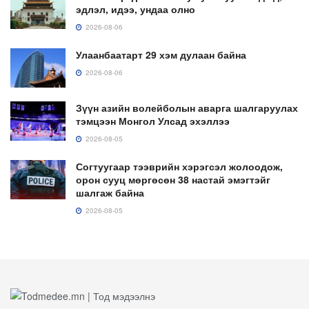
эдлэл, идээ, ундаа олно
2026-08-06
Улаанбаатарт 29 хэм дулаан байна
2026-08-06
Зүүн азийн волейболын аварга шалгаруулах
тэмцээн Монгол Улсад эхэллээ
2026-08-05
Согтуугаар тээврийн хэрэгсэл жолоодож,
орон сууц мөргөсөн 38 настай эмэгтэйг
шалгаж байна
2026-08-05