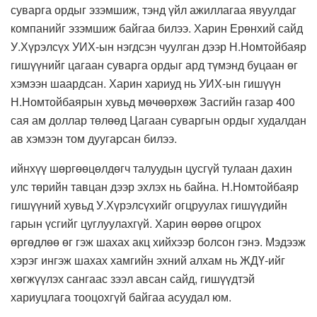
суварга ордыг эзэмшиж, тэнд үйл ажиллагаа явуулдаг
компанийг эзэмшиж байгаа билээ. Харин Ерөнхий сайд
У.Хүрэлсүх УИХ-ын нэгдсэн чуулган дээр Н.Номтойбаяр
гишүүнийг цагаан суварга ордыг ард түмэнд буцаан өг
хэмээн шаардсан. Харин хариуд нь УИХ-ын гишүүн
Н.Номтойбаярын хувьд мөчөөрхөж Засгийн газар 400
сая ам доллар төлөөд Цагаан суваргын ордыг худалдан
ав хэмээн том дуугарсан билээ.
ийнхүү шөргөөцөлдөгч талуудын цусгүй тулаан дахин
улс төрийн тавцан дээр эхлэх нь байна. Н.Номтойбаяр
гишүүний хувьд У.Хүрэлсүхийг огцруулах гишүүдийн
гарын үсгийг цуглуулахгүй. Харин өөрөө огцрох
өргөдлөө өг гэж шахах акц хийхээр болсон гэнэ. Мэдээж
хэрэг ингэж шахах хамгийн эхний алхам нь ЖДҮ-ийг
хөгжүүлэх сангаас зээл авсан сайд, гишүүдтэй
хариуцлага тооцохгүй байгаа асуудал юм.