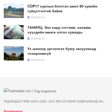
COP17 хурлын бэлтгэл ажил 90 хувийн
гүйцэтгэлтэй байна
2026-08-04
ТАНИЛЦ: Энэ сард тэтгэмж, халамж,
хүүхдийн мөнгө олгох хуваарь
2026-08-04
Үс шинээр үргээлгэх буюу засуулахад
тохиромжгүй
2026-08-04
ТОД МЭДЭЭ ГРӨҮ ХХК © 2021. БҮХ ЭРХ ХУУЛИАР ХАМГААЛАГДСАН.
Хуудаснууд