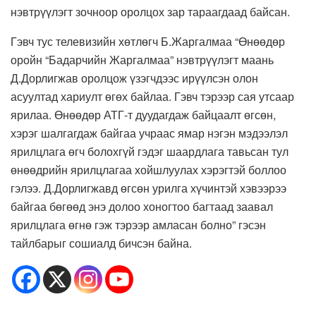
нэвтрүүлэгт зочноор оролцох зар тараагдаад байсан.
Гэвч тус телевизийн хөтлөгч Б.Жаргалмаа “Өнөөдөр
оройн “Бадарчийн Жаргалмаа” нэвтрүүлэгт маань
Д.Дорлигжав оролцож үзэгчдээс ирүүлсэн олон
асуултад хариулт өгөх байлаа. Гэвч тэрээр сая утсаар
ярилаа. Өнөөдөр АТГ-т дуудагдаж байцаалт өгсөн,
хэрэг шалгагдаж байгаа учраас ямар нэгэн мэдээлэл
ярилцлага өгч болохгүй гэдэг шаардлага тавьсан тул
өнөөдрийн ярилцлагаа хойшлуулах хэрэгтэй боллоо
гэлээ. Д.Дорлигжавд өгсөн урилга хүчинтэй хэвээрээ
байгаа бөгөөд энэ долоо хоногтоо багтаад заавал
ярилцлага өгнө гэж тэрээр амласан болно” гэсэн
тайлбарыг сошиалд бичсэн байна.