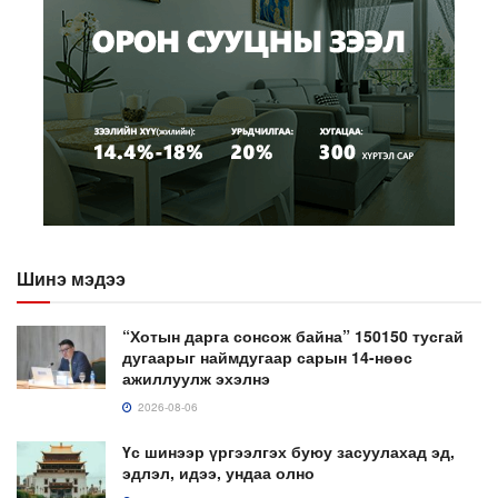
Шинэ мэдээ
“Хотын дарга сонсож байна” 150150 тусгай
дугаарыг наймдугаар сарын 14-нөөс
ажиллуулж эхэлнэ
2026-08-06
Үс шинээр үргээлгэх буюу засуулахад эд,
эдлэл, идээ, ундаа олно