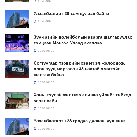
2026-08-06
Улаанбаатарт 29 хэм дулаан байна
2026-08-06
Зүүн азийн волейболын аварга шалгаруулах
тэмцээн Монгол Улсад эхэллээ
2026-08-05
Согтуугаар тээврийн хэрэгсэл жолоодож,
орон сууц мөргөсөн 38 настай эмэгтэйг
шалгаж байна
2026-08-05
Хонь, туулай жилтнээ аливаа үйлийг хийхэд
эерэг сайн
2026-08-05
Улаанбаатарт +28 градус дулаан, үүлшинэ
2026-08-05