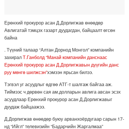
Ерөнхий прокурор асан Д.Дорлигжав өнөөдөр
Авлигатай тэмцэх газарт дуудагдан, байцаалт өгсөн
байна
. Түүний талаар “Алтан Дорнод Монгол” компанийн
захирал
Т.Ганболд “Манай компанийн данснаас
Ерөнхий прокурор асан Д.Дорлигжавын дүүгийн данс
руу мөнгө шилжсэн”
хэмээн ярьсан билээ.
Тэгвэл уг асуудлыг өдгөө АТГ-т шалгаж байгаа аж.
Тиймээс ч дөрвөн сая ам.долларын авлига авсан эсэх
асуудлаар Ерөнхий прокурор асан Д.Дорлигжавыг
дуудаж байцаажээ.
Д.Дорлигжав өнөөдөр буюу арванхоёрдугаар сарын 17-
нд “Ийгл” телевизийн “Бадарчийн Жаргалмаа”