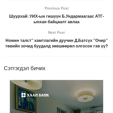
Previous Post
Шуурхай: УИХ-ын гишүүн Б.Ундармаагаас АТГ-
ынхан байцаалт авлаа
Next Post
Номин талст” хамтлагийн дуучин Д.Батсүх ”Очир”
төвийн зочид буудалд зөвшөөрөл олгосон гэв үү?
Сэтгэгдэл бичих