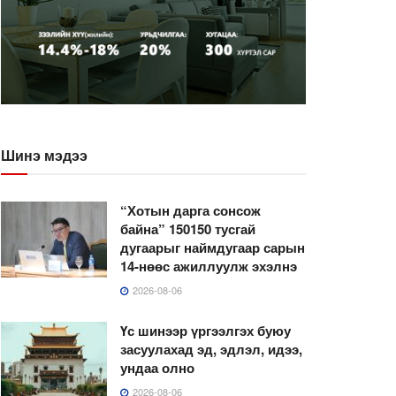
Шинэ мэдээ
“Хотын дарга сонсож
байна” 150150 тусгай
дугаарыг наймдугаар сарын
14-нөөс ажиллуулж эхэлнэ
2026-08-06
Үс шинээр үргээлгэх буюу
засуулахад эд, эдлэл, идээ,
ундаа олно
2026-08-06