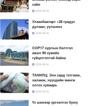
сайн
2026-08-05
Улаанбаатарт +28 градус
дулаан, үүлшинэ
2026-08-05
COP17 хурлын бэлтгэл
ажил 90 хувийн
гүйцэтгэлтэй байна
2026-08-04
ТАНИЛЦ: Энэ сард тэтгэмж,
халамж, хүүхдийн мөнгө
олгох хуваарь
2026-08-04
Үс шинээр үргээлгэх буюу