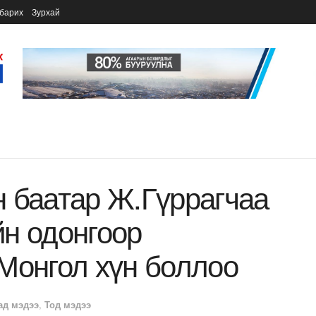
барих
Зурхай
 баатар Ж.Гүррагчаа
н одонгоор
Монгол хүн боллоо
ад мэдээ
,
Тод мэдээ