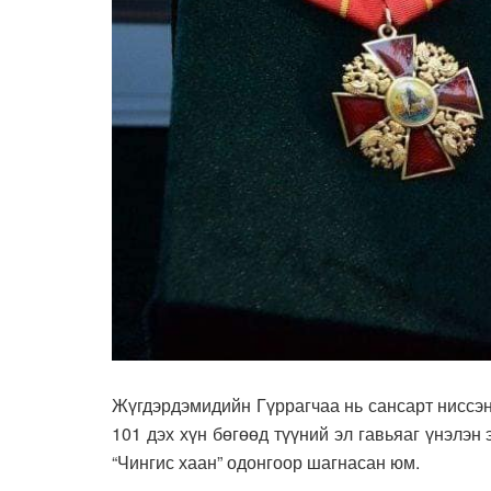
Жүгдэрдэмидийн Гүррагчаа нь сансарт ниссэн
101 дэх хүн бөгөөд түүний эл гавьяаг үнэлэ
“Чингис хаан” одонгоор шагнасан юм.