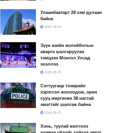
Улаанбаатарт 29 хэм дулаан
байна
2026-08-06
Зүүн азийн волейболын
аварга шалгаруулах
тэмцээн Монгол Улсад
эхэллээ
2026-08-05
Согтуугаар тээврийн
хэрэгсэл жолоодож, орон
сууц мөргөсөн 38 настай
эмэгтэйг шалгаж байна
2026-08-05
Хонь, туулай жилтнээ
аливаа үйлийг хийхэд эерэг