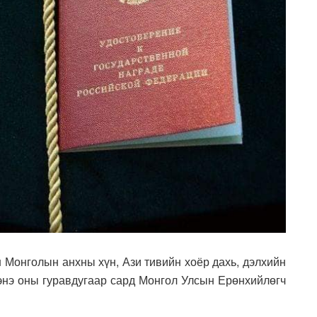
 Монголын анхны хүн, Ази тивийн хоёр дахь, дэлхийн
н энэ оны гуравдугаар сард Монгол Улсын Ерөнхийлөгч