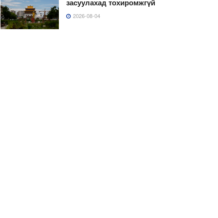
засуулахад тохиромжгүй
2026-08-04