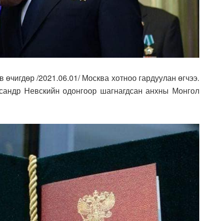
өчигдөр /2021.06.01/ Москва хотноо гардуулан өгчээ.
сандр Невскийн одонгоор шагнагдсан анхны Монгол