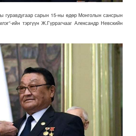
ы гуравдугаар сарын 15-ны өдөр Монголын сансрын
лэг”-ийн тэргүүн Ж.Гүррагчааг Александр Невскийн