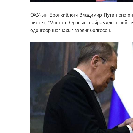
ОХУ-ын Ерөнхийлөгч Владимир Путин энэ он
нисэгч, “Монгол, Оросын найрамдлын нийгэм
одонгоор шагнахыг зарлиг болгосон.