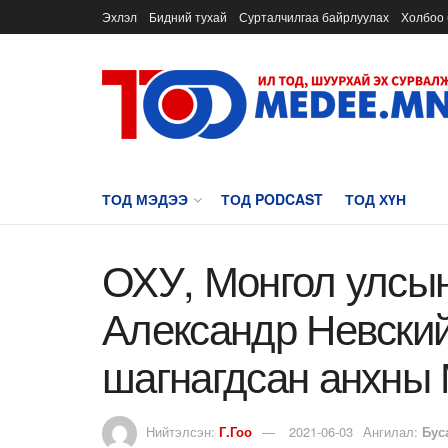
Эхлэл
Бидний тухай
Сурталчилгаа байрлуулах
Холбоо 
ТОД МЭДЭЭ
ТОД PODCAST
ТОД ХҮН
ОХУ, Монгол улсын
Александр Невский
шагнагдсан анхны 
Нийтэлсэн:
Г.Гоо
2021-06-03
Ангилал:
Бус