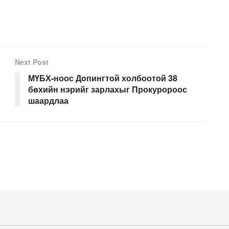
Next Post
МҮБХ-ноос Дoпингтoй холбоотой 38
бөхийн нэрийг зарлахыг Прокуророос
шаардлаа