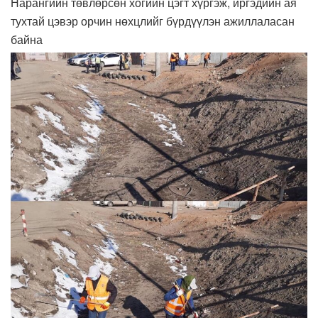
Нарангийн төвлөрсөн хогийн цэгт хүргэж, иргэдийн ая
тухтай цэвэр орчин нөхцлийг бүрдүүлэн ажиллаласан
байна