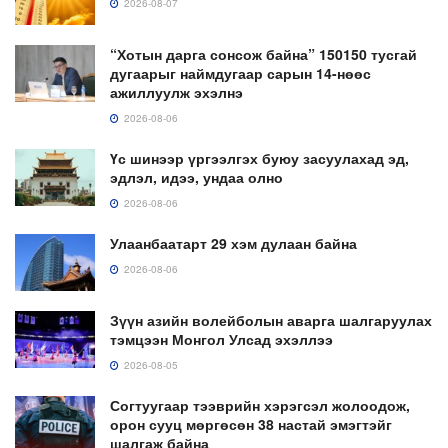
2026-08-07
“Хотын дарга сонсож байна” 150150 тусгай
дугаарыг наймдугаар сарын 14-нөөс
ажиллуулж эхэлнэ
2026-08-06
Үс шинээр үргээлгэх буюу засуулахад эд,
эдлэл, идээ, ундаа олно
2026-08-06
Улаанбаатарт 29 хэм дулаан байна
2026-08-06
Зүүн азийн волейболын аварга шалгаруулах
тэмцээн Монгол Улсад эхэллээ
2026-08-05
Согтуугаар тээврийн хэрэгсэл жолоодож,
орон сууц мөргөсөн 38 настай эмэгтэйг
шалгаж байна