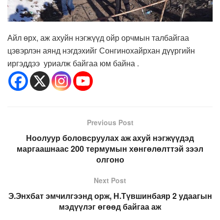
Айл өрх, аж ахуйн нэгжүүд ойр орчмын талбайгаа
цэвэрлэн аянд нэгдэхийг Сонгинохайрхан дүүргийн
иргэддээ уриалж байгаа юм байна .
Previous Post
Ноолуур боловсруулах аж ахуй нэгжүүдэд
маргаашнаас 200 термумын хөнгөлөлттэй зээл
олгоно
Next Post
Э.Энхбат эмчилгээнд орж, Н.Түвшинбаяр 2 удаагын
мэдүүлэг өгөөд байгаа аж