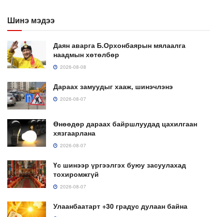
Шинэ мэдээ
Даян аварга Б.Орхонбаярын мялаалга
наадмын хөтөлбөр
2026-08-08
Дараах замуудыг хааж, шинэчлэнэ
2026-08-07
Өнөөдөр дараах байршлуудад цахилгаан
хязгаарлана
2026-08-07
Үс шинээр үргээлгэх буюу засуулахад
тохиромжгүй
2026-08-07
Улаанбаатарт +30 градус дулаан байна