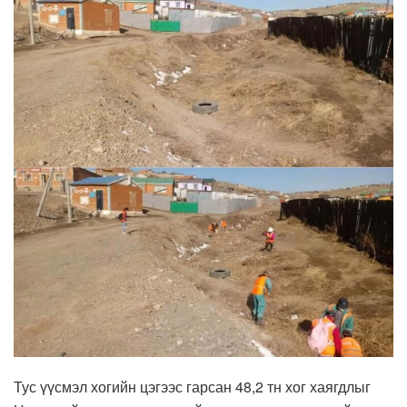
Тус үүсмэл хогийн цэгээс гарсан 48,2 тн хог хаягдлыг