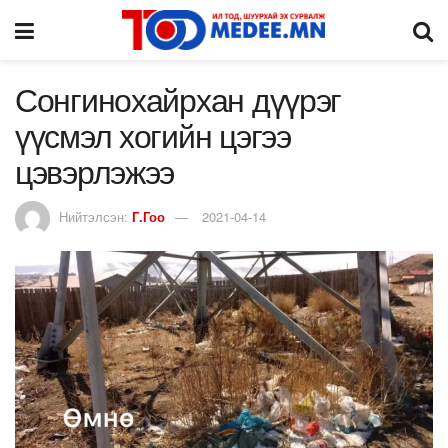
Сонгинохайрхан дүүрэг
үүсмэл хогийн цэгээ
цэвэрлэжээ
Нийтэлсэн:
Г.Гоо
2021-04-14