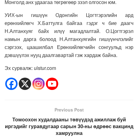
Монголд анх удаагаа төгрөгөөр зээл олгосон юм.
УИХ-ын гишүүн Одонгийн Цогтгэрэлийн ард
ерөнхийлөгч Х.Баттулга байгаа гэдэг ч бие даагч
Н.Алтанхуяг байх илүү магадлалтай. О.Цогтгэрэл
намын дарга болоод Н.Алтанхуягийн гишүүнчлэлийг
сэргээх, цаашилбал Ерөнхийлөгчийн сонгуульд нэр
дэвшүүлэх нууц даалгавартай гэж хардаж байна.
Эх сурвалж: ulstur.com
Previous Post
Томоохон худалдааны төвүүдэд ажиллаж буй
иргэдийг гуравдугаар сарын 30-ны өдрөөс вакцинд
хамруулна