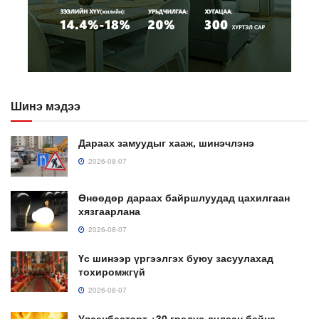
Шинэ мэдээ
Дараах замуудыг хааж, шинэчлэнэ
2026-08-07
Өнөөдөр дараах байршлуудад цахилгаан
хязгаарлана
2026-08-07
Үс шинээр үргээлгэх буюу засуулахад
тохиромжгүй
2026-08-07
Улаанбаатарт +30 градус дулаан байна