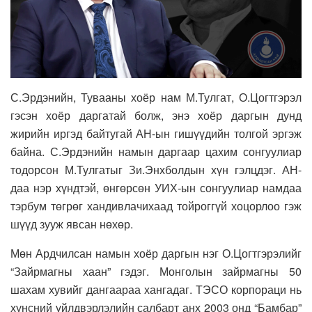
С.Эрдэнийн, Тувааны хоёр нам М.Тулгат, О.Цогтгэрэл
гэсэн хоёр даргатай болж, энэ хоёр даргын дунд
жирийн иргэд байтугай АН-ын гишүүдийн толгой эргэж
байна. С.Эрдэнийн намын даргаар цахим сонгуулиар
тодорсон М.Тулгатыг Зи.Энхболдын хүн гэлцдэг. АН-
даа нэр хүндтэй, өнгөрсөн УИХ-ын сонгуулиар намдаа
тэрбум төгрөг хандивлачихаад тойроггүй хоцорлоо гэж
шүүд зууж явсан нөхөр.
Мөн Ардчилсан намын хоёр даргын нэг О.Цогтгэрэлийг
“Зайрмагны хаан” гэдэг. Монголын зайрмагны 50
шахам хувийг дангаараа хангадаг. ТЭСО корпораци нь
хүнсний үйлдвэрлэлийн салбарт анх 2003 онд “Бамбар”