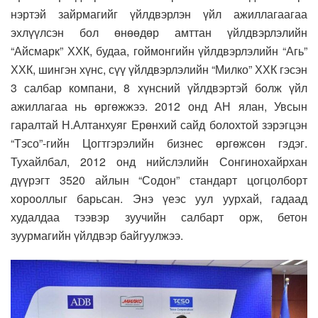
нэртэй зайрмагийг үйлдвэрлэн үйл ажиллагаагаа
эхлүүлсэн бол өнөөдөр амттан үйлдвэрлэлийн
“Айсмарк” ХХК, будаа, гоймонгийн үйлдвэрлэлийн “Агь”
ХХК, шингэн хүнс, сүү үйлдвэрлэлийн “Милко” ХХК гэсэн
3 салбар компани, 8 хүнсний үйлдвэртэй болж үйл
ажиллагаа нь өргөжжээ. 2012 онд АН ялан, Увсын
гаралтай Н.Алтанхуяг Ерөнхий сайд болохтой зэрэгцэн
“Тэсо”-гийн Цогтгэрэлийн бизнес өргөжсөн гэдэг.
Тухайлбал, 2012 онд нийслэлийн Сонгинохайрхан
дүүрэгт 3520 айлын “Содон” стандарт цогцолборт
хорооллыг барьсан. Энэ үеэс уул уурхай, гадаад
худалдаа тээвэр зуучийн салбарт орж, бетон
зуурмагийн үйлдвэр байгуулжээ.