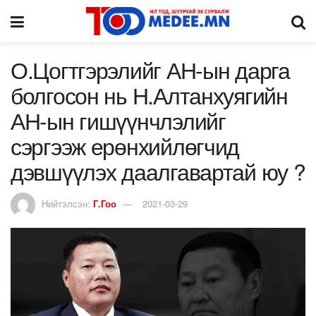
О.Цогтгэрэлийг АН-ын дарга
болгосон нь Н.Алтанхуягийн
АН-ын гишүүнчлэлийг
сэргээж ерөнхийлөгчид
дэвшүүлэх даалгавартай юу ?
Нийтэлсэн:
Г.Гоо
2021-03-29