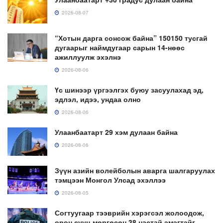
2026-08-07
“Хотын дарга сонсож байна” 150150 тусгай
дугаарыг наймдугаар сарын 14-нөөс
ажиллуулж эхэлнэ
2026-08-06
Үс шинээр үргээлгэх буюу засуулахад эд,
эдлэл, идээ, ундаа олно
2026-08-06
Улаанбаатарт 29 хэм дулаан байна
2026-08-06
Зүүн азийн волейболын аварга шалгаруулах
тэмцээн Монгол Улсад эхэллээ
2026-08-05
Согтуугаар тээврийн хэрэгсэл жолоодож,
орон сууц мөргөсөн 38 настай эмэгтэйг