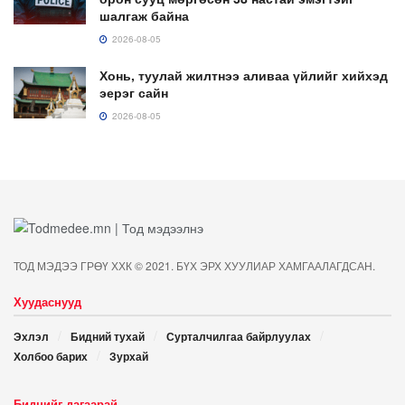
шалгаж байна
2026-08-05
Хонь, туулай жилтнээ аливаа үйлийг хийхэд
эерэг сайн
2026-08-05
ТОД МЭДЭЭ ГРӨҮ ХХК © 2021. БҮХ ЭРХ ХУУЛИАР ХАМГААЛАГДСАН.
Хуудаснууд
Эхлэл
Бидний тухай
Сурталчилгаа байрлуулах
Холбоо барих
Зурхай
Биднийг дагаарай