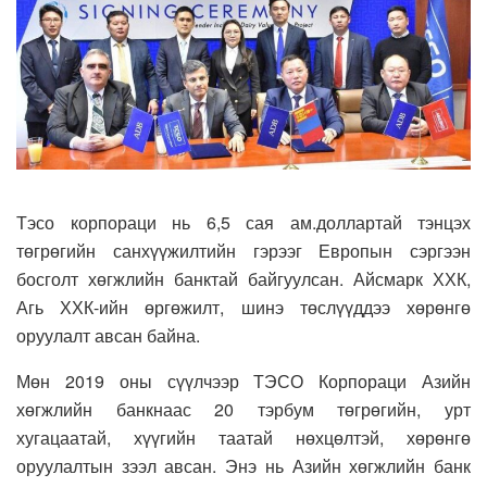
Тэсо корпораци нь 6,5 сая ам.доллартай тэнцэх
төгрөгийн санхүүжилтийн гэрээг Европын сэргээн
босголт хөгжлийн банктай байгуулсан. Айсмарк ХХК,
Агь ХХК-ийн өргөжилт, шинэ төслүүддээ хөрөнгө
оруулалт авсан байна.
Мөн 2019 оны сүүлчээр ТЭСО Корпораци Азийн
хөгжлийн банкнаас 20 тэрбум төгрөгийн, урт
хугацаатай, хүүгийн таатай нөхцөлтэй, хөрөнгө
оруулалтын зээл авсан. Энэ нь Азийн хөгжлийн банк