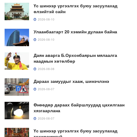
Үс шинээр үргээлгэх буюу засуулахад
өлзийтэй сайн
2026-08-10
Улаанбаатарт 20 хэмийн дулаан байна
2026-08-10
Даян аварга Б.Орхонбаярын мялаалга
наадмын хөтөлбөр
2026-08-08
Дараах замуудыг хааж, шинэчлэнэ
2026-08-07
Өнөөдөр дараах байршлуудад цахилгаан
хязгаарлана
2026-08-07
Үс шинээр үргээлгэх буюу засуулахад
тохиромжгүй