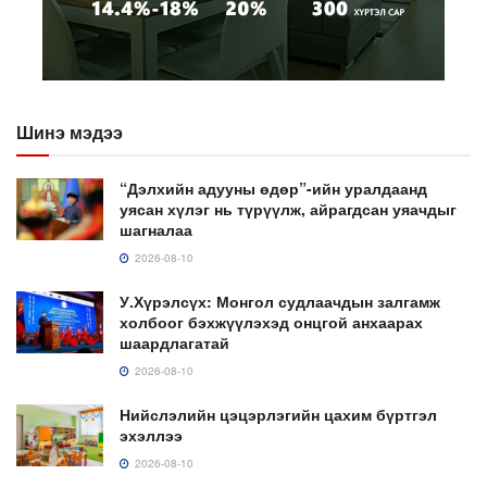
Шинэ мэдээ
“Дэлхийн адууны өдөр”-ийн уралдаанд
уясан хүлэг нь түрүүлж, айрагдсан уяачдыг
шагналаа
2026-08-10
У.Хүрэлсүх: Монгол судлаачдын залгамж
холбоог бэхжүүлэхэд онцгой анхаарах
шаардлагатай
2026-08-10
Нийслэлийн цэцэрлэгийн цахим бүртгэл
эхэллээ
2026-08-10