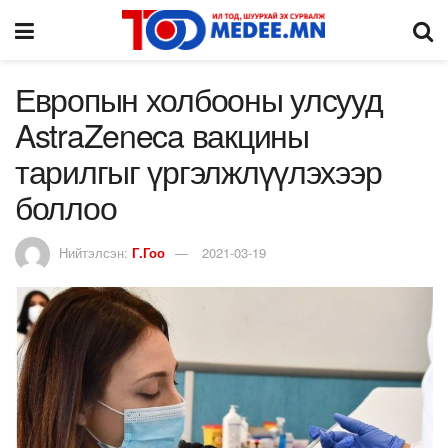
Европын холбооны улсууд
AstraZeneca вакцины
тарилгыг үргэлжлүүлэхээр
боллоо
Нийтэлсэн:
Г.Гоо
2021-03-19