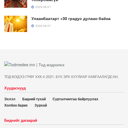
2026-08-07
Улаанбаатарт +30 градус дулаан байна
2026-08-07
ТОД МЭДЭЭ ГРӨҮ ХХК © 2021. БҮХ ЭРХ ХУУЛИАР ХАМГААЛАГДСАН.
Хуудаснууд
Эхлэл
Бидний тухай
Сурталчилгаа байрлуулах
Холбоо барих
Зурхай
Биднийг дагаарай