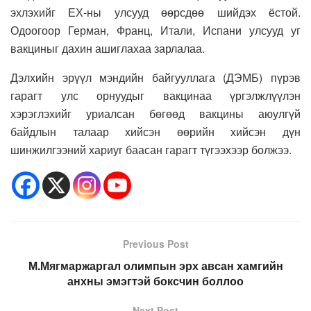
эхлэхийг ЕХ-ны улсууд өөрсдөө шийдэх ёстой.
Одоогоор Герман, Франц, Итали, Испани улсууд уг
вакциныг дахин ашиглахаа зарлалаа.
Дэлхийн эрүүл мэндийн байгууллага (ДЭМБ) пүрэв
гарагт улс орнуудыг вакцинаа үргэлжлүүлэн
хэрэглэхийг уриалсан бөгөөд вакцины аюулгүй
байдлын талаар хийсэн өөрийн хийсэн дүн
шинжилгээний хариуг баасан гарагт түгээхээр болжээ.
Previous Post
М.Мягмаржаргал олимпын эрх авсан хамгийн
анхны эмэгтэй боксчин боллоо
Next Post