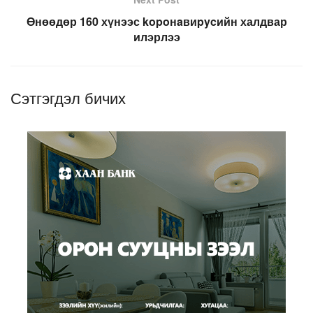
Өнөөдөр 160 хүнээс kopoнaвиpycийн халдвар
илэрлээ
Сэтгэгдэл бичих