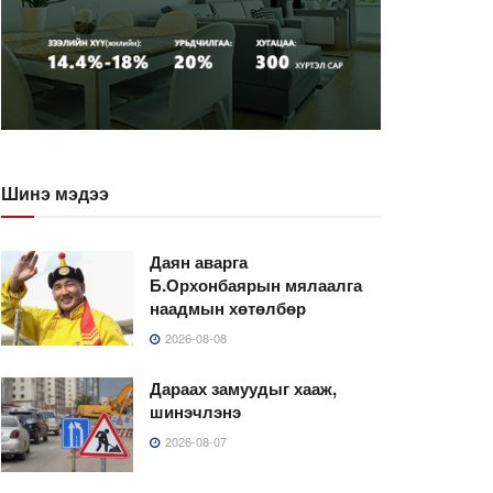
Шинэ мэдээ
Даян аварга
Б.Орхонбаярын мялаалга
наадмын хөтөлбөр
2026-08-08
Дараах замуудыг хааж,
шинэчлэнэ
2026-08-07