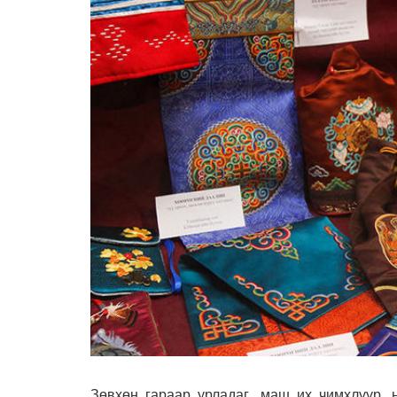
Зөвхөн гараар урладаг, маш их чимхлүүр, 