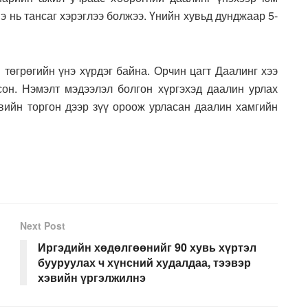
нэ нь тансаг хэрэглээ болжээ. Үнийн хувьд дунджаар 5-
 төгрөгийн үнэ хүрдэг байна. Орчин цагт Даалинг хээ
сон. Нэмэлт мэдээлэл болгон хүргэхэд даалин урлах
увийн торгон дээр зүү ороож урласан даалин хамгийн
Next Post
Иргэдийн хөдөлгөөнийг 90 хувь хүртэл
бууруулах ч хүнсний худалдаа, тээвэр
хэвийн үргэлжилнэ