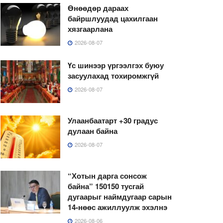
Өнөөдөр дараах
байршлуудад цахилгаан
хязгаарлана
2026-08-07
Үс шинээр үргээлгэх буюу
засуулахад тохиромжгүй
2026-08-07
Улаанбаатарт +30 градус
дулаан байна
2026-08-07
“Хотын дарга сонсож
байна” 150150 тусгай
дугаарыг наймдугаар сарын
14-нөөс ажиллуулж эхэлнэ
2026-08-06