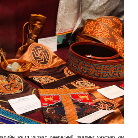
нарийн ажил учраас хөөрөгний даалинг үнэхээр юм