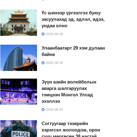
Үс шинээр үргээлгэх буюу
засуулахад эд, эдлэл, идээ,
ундаа олно
2026-08-06
Улаанбаатарт 29 хэм дулаан
байна
2026-08-06
Зүүн азийн волейболын
аварга шалгаруулах
тэмцээн Монгол Улсад
эхэллээ
2026-08-05
Согтуугаар тээврийн
хэрэгсэл жолоодож, орон
сууц мөргөсөн 38 настай