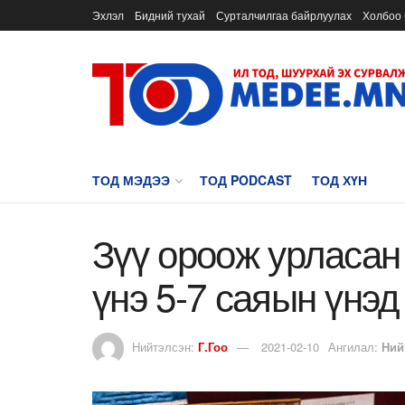
Эхлэл
Бидний тухай
Сурталчилгаа байрлуулах
Холбоо 
ТОД МЭДЭЭ
ТОД PODCAST
ТОД ХҮН
Зүү ороож урласан
үнэ 5-7 саяын үнэд
Нийтэлсэн:
Г.Гоо
2021-02-10
Ангилал:
Ний