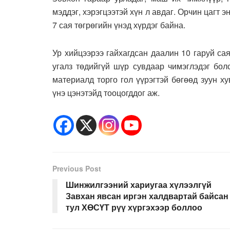
мэддэг, хэрэгцээтэй хүн л авдаг. Орчин цагт э
7 сая төгрөгийн үнэд хүрдэг байна.
Ур хийцээрээ гайхагдсан даалин 10 гаруй сая
угалз төдийгүй шүр сувдаар чимэглэдэг бол
материалд торго гол үүрэгтэй бөгөөд зуун х
үнэ цэнэтэйд тооцогддог аж.
Previous Post
Шинжилгээний хариугаа хүлээлгүй
Завхан явсан иргэн халдвартай байсан
тул ХӨСҮТ рүү хүргэхээр боллоо