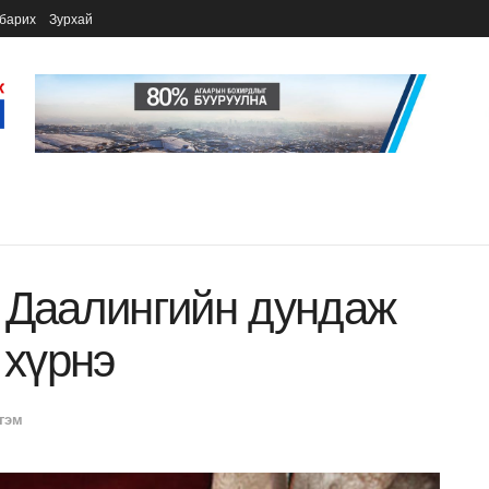
барих
Зурхай
 Даалингийн дундаж
 хүрнэ
гэм