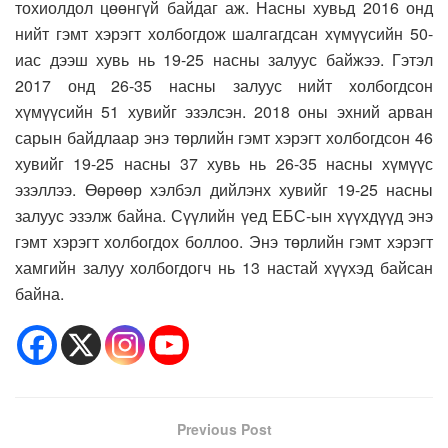
тохиолдол цөөнгүй байдаг аж. Насны хувьд 2016 онд
нийт гэмт хэрэгт холбогдож шалгагдсан хүмүүсийн 50-
иас дээш хувь нь 19-25 насны залуус байжээ. Гэтэл
2017 онд 26-35 насны залуус нийт холбогдсон
хүмүүсийн 51 хувийг эзэлсэн. 2018 оны эхний арван
сарын байдлаар энэ төрлийн гэмт хэрэгт холбогдсон 46
хувийг 19-25 насны 37 хувь нь 26-35 насны хүмүүс
эзэллээ. Өөрөөр хэлбэл дийлэнх хувийг 19-25 насны
залуус эзэлж байна. Сүүлийн үед ЕБС-ын хүүхдүүд энэ
гэмт хэрэгт холбогдох боллоо. Энэ төрлийн гэмт хэрэгт
хамгийн залуу холбогдогч нь 13 настай хүүхэд байсан
байна.
Previous Post