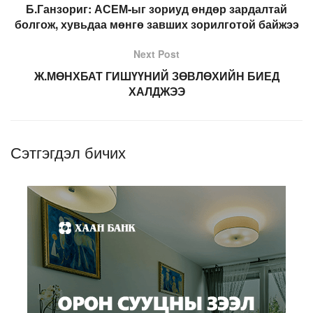
Б.Ганзориг: АСЕМ-ыг зориуд өндөр зардалтай
болгож, хувьдаа мөнгө завших зорилготой байжээ
Next Post
Ж.МӨНХБАТ ГИШҮҮНИЙ ЗӨВЛӨХИЙН БИЕД
ХАЛДЖЭЭ
Сэтгэгдэл бичих