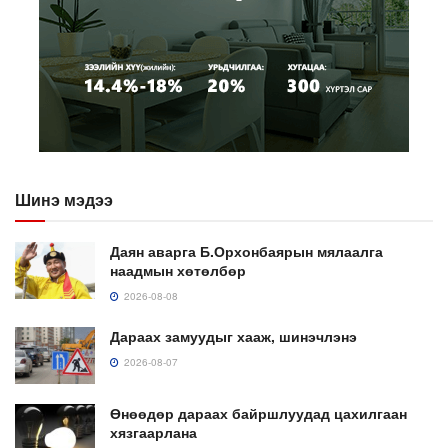
Шинэ мэдээ
Даян аварга Б.Орхонбаярын мялаалга
наадмын хөтөлбөр
2026-08-08
Дараах замуудыг хааж, шинэчлэнэ
2026-08-07
Өнөөдөр дараах байршлуудад цахилгаан
хязгаарлана