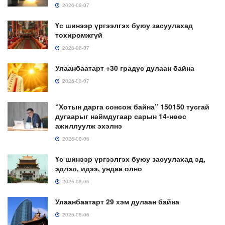
2026-08-07
Үс шинээр үргээлгэх буюу засуулахад
тохиромжгүй
2026-08-07
Улаанбаатарт +30 градус дулаан байна
2026-08-07
“Хотын дарга сонсож байна” 150150 тусгай
дугаарыг наймдугаар сарын 14-нөөс
ажиллуулж эхэлнэ
2026-08-06
Үс шинээр үргээлгэх буюу засуулахад эд,
эдлэл, идээ, ундаа олно
2026-08-06
Улаанбаатарт 29 хэм дулаан байна
2026-08-06