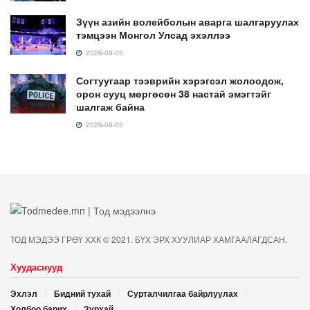
Зүүн азийн волейболын аварга шалгаруулах
тэмцээн Монгол Улсад эхэллээ
2026-08-05
Согтуугаар тээврийн хэрэгсэл жолоодож,
орон сууц мөргөсөн 38 настай эмэгтэйг
шалгаж байна
2026-08-05
ТОД МЭДЭЭ ГРӨҮ ХХК © 2021. БҮХ ЭРХ ХУУЛИАР ХАМГААЛАГДСАН.
Хуудаснууд
Эхлэл
Бидний тухай
Сурталчилгаа байрлуулах
Холбоо барих
Зурхай