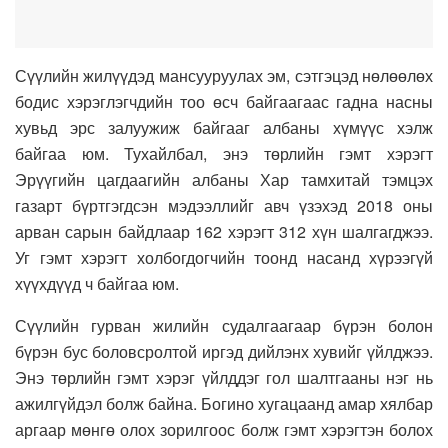
Сүүлийн жилүүдэд мансууруулах эм, сэтгэцэд нөлөөлөх
бодис хэрэглэгчдийн тоо өсч байгаагаас гадна насны
хувьд эрс залуужиж байгааг албаны хүмүүс хэлж
байгаа юм. Тухайлбал, энэ төрлийн гэмт хэрэгт
Эрүүгийн цагдаагийн албаны Хар тамхитай тэмцэх
газарт бүртгэгдсэн мэдээллийг авч үзэхэд 2018 оны
арван сарын байдлаар 162 хэрэгт 312 хүн шалгагджээ.
Уг гэмт хэрэгт холбогдогчийн тоонд насанд хүрээгүй
хүүхдүүд ч байгаа юм.
Сүүлийн гурван жилийн судалгаагаар бүрэн болон
бүрэн бус боловсролтой иргэд дийлэнх хувийг үйлджээ.
Энэ төрлийн гэмт хэрэг үйлддэг гол шалтгааны нэг нь
ажилгүйдэл болж байна. Богино хугацаанд амар хялбар
аргаар мөнгө олох зорилгоос болж гэмт хэрэгтэн болох