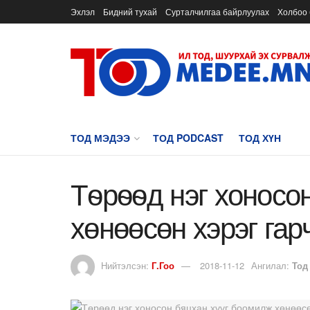
Эхлэл
Бидний тухай
Сурталчилгаа байрлуулах
Холбоо 
ТОД МЭДЭЭ
ТОД PODCAST
ТОД ХҮН
Тѳрѳѳд нэг хоносо
хөнөөсөн хэрэг гар
Нийтэлсэн:
Г.Гоо
2018-11-12
Ангилал:
Тод