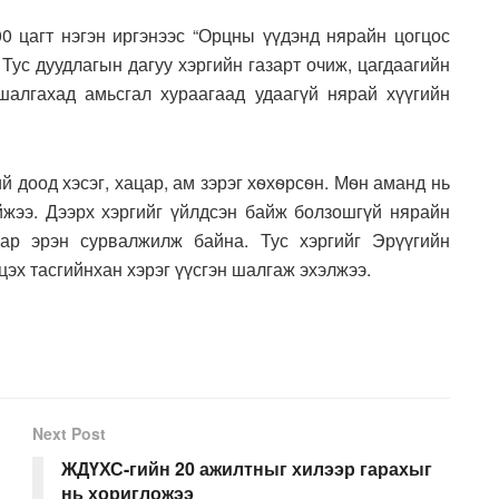
00 цагт нэгэн иргэнээс “Орцны үүдэнд нярайн цогцос
 Тус дуудлагын дагуу хэргийн газарт очиж, цагдаагийн
алгахад амьсгал хураагаад удаагүй нярай хүүгийн
й доод хэсэг, хацар, ам зэрэг хѳхѳрсѳн. Мѳн аманд нь
айжээ. Дээрх хэргийг үйлдсэн байж болзошгүй нярайн
яар эрэн сурвалжилж байна. Тус хэргийг Эрүүгийн
цэх тасгийнхан хэрэг үүсгэн шалгаж эхэлжээ.
Next Post
ЖДҮХС-гийн 20 ажилтныг хилээр гарахыг
нь хоригложээ