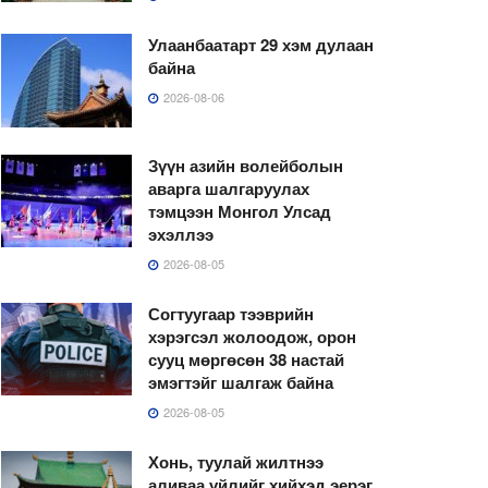
Улаанбаатарт 29 хэм дулаан
байна
2026-08-06
Зүүн азийн волейболын
аварга шалгаруулах
тэмцээн Монгол Улсад
эхэллээ
2026-08-05
Согтуугаар тээврийн
хэрэгсэл жолоодож, орон
сууц мөргөсөн 38 настай
эмэгтэйг шалгаж байна
2026-08-05
Хонь, туулай жилтнээ
аливаа үйлийг хийхэд эерэг