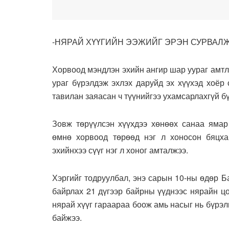
-НЯРАЙ ХҮҮГИЙН ЭЭЖИЙГ ЭРЭН СУРВАЛ
Хорвоод мэндлэн эхийн ангир шар уураг амтла
ураг бүрэлдэж эхлэх даруйд эх хүүхэд хоёр
тавилан заяасан ч түүнийгээ ухамсарлахгүй б
Зовж тѳрүүлсэн хүүхдээ хөнөөх санаа ямар
өмнө хорвоод тѳрѳѳд нэг л хоносон бяцха
эхийнхээ сүүг нэг л хоног амталжээ.
Хэргийг тодруулбал, энэ сарын 10-ны ѳдѳр Б
байрлах 21 дүгээр байрны үүднээс нярайн ц
нярай хүүг гараараа боож амь насыг нь бүрэл
байжээ.