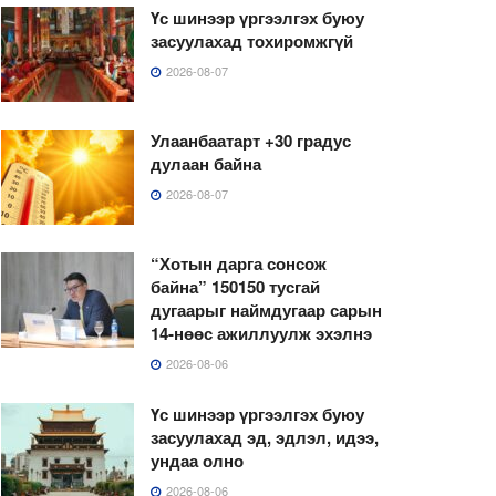
Үс шинээр үргээлгэх буюу
засуулахад тохиромжгүй
2026-08-07
Улаанбаатарт +30 градус
дулаан байна
2026-08-07
“Хотын дарга сонсож
байна” 150150 тусгай
дугаарыг наймдугаар сарын
14-нөөс ажиллуулж эхэлнэ
2026-08-06
Үс шинээр үргээлгэх буюу
засуулахад эд, эдлэл, идээ,
ундаа олно
2026-08-06