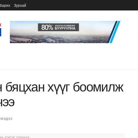
барих
Зурхай
н бяцхан хүүг боомилж
чээ
 мэдээ