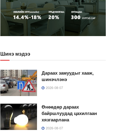
Шинэ мэдээ
Дараах замуудыг хааж,
шинэчлэнэ
2026-08-07
Өнөөдөр дараах
байршлуудад цахилгаан
хязгаарлана
2026-08-07