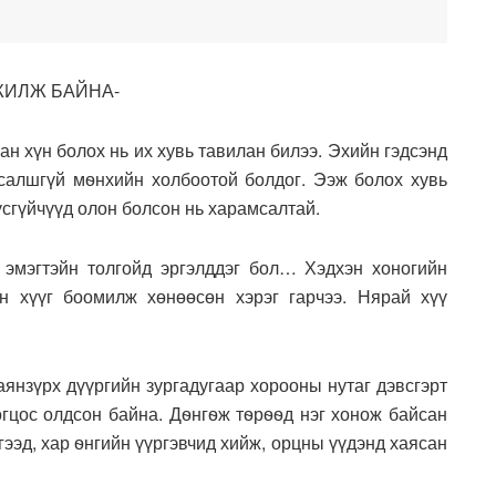
ЖИЛЖ БАЙНА-
н хүн болох нь их хувь тавилан билээ. Эхийн гэдсэнд
 салшгүй мѳнхийн холбоотой болдог. Ээж болох хувь
үсгүйчүүд олон болсон нь харамсалтай.
 эмэгтэйн толгойд эргэлддэг бол… Хэдхэн хоногийн
н хүүг боомилж хөнөөсөн хэрэг гарчээ. Нярай хүү
аянзүрх дүүргийн зургадугаар хорооны нутаг дэвсгэрт
огцос олдсон байна. Дѳнгѳж тѳрѳѳд нэг хонож байсан
гээд, хар ѳнгийн үүргэвчид хийж, орцны үүдэнд хаясан