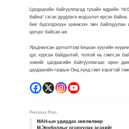
Цагдаагийн байгууллагад тухайн ѳдрийн 18:
байна” гэсэн дуудлага мэдээлэл ирсэн байна.
бие бүрэлдэхүүн шинжээч эмч байлцуулан ш
цогцос байсан аж.
Урьдчилсан дүгнэлтээр бяцхан хүүгийн нүүрни
цус хурсан байдалтай, толгой нь гэмтсэн б
ээжийг цагдаагийн байгууллагаас орон да
цагдаагийн газрын Онц хүнд гэмт хэрэгтэй тэм
Previous Post
МАН-ын удирдах зөвлөлөөр
М.Энхболдыг огцруулах эсэхийг