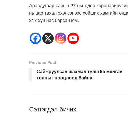
Аравдугаар сарын 27-ны өдөр коронавирусий
нь цар тахал эхэлсэнээс хойших хамгийн өнд
317 хүн нас барсан юм.
Previous Post
Сайжруулсан шахмал түлш 95 мянган
тонныг нөөцлөөд байна
Сэтгэгдэл бичих