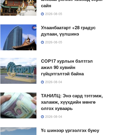
сайн
2026-08-05
Улаанбаатарт +28 градус
дулаан, үүлшинэ
2026-08-05
COP17 хурлын бэлтгэл
ажил 90 хувийн
гүйцэтгэлтэй байна
2026-08-04
ТАНИЛЦ: Энэ сард тэтгэмж,
халамж, хүүхдийн мөнгө
олгох хуваарь
2026-08-04
Үс шинээр үргээлгэх буюу