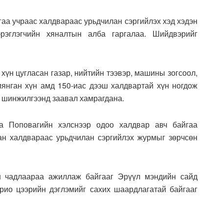
гаа учраас халдвараас урьдчилан сэргийлэх хэд хэдэн
эглэгчийн хяналтын алба гаргалаа. Шийдвэрийг
хүн цугласан газар, нийтийн тээвэр, машины зогсоол,
янган хүн амд 150-иас дээш халдвартай хүн ногдож
н шинжилгээнд заавал хамрагдана.
а Поповагийн хэлснээр одоо халдвар авч байгаа
сан халдвараас урьдчилан сэргийлэх журмыг зөрчсөн
н чадлаараа ажиллаж байгааг Эрүүл мэндийн сайд
рио цээрийн дэглэмийг сахих шаардлагатай байгааг