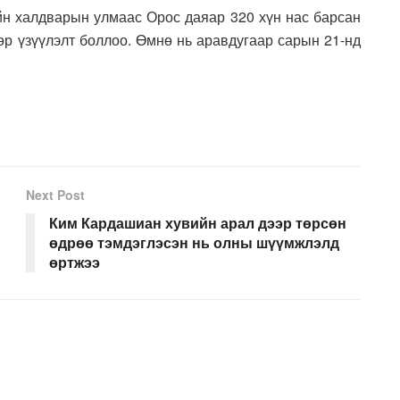
н халдварын улмаас Орос даяар 320 хүн нас барсан
өр үзүүлэлт боллоо. Өмнө нь аравдугаар сарын 21-нд
Next Post
Ким Кардашиан хувийн арал дээр төрсөн
өдрөө тэмдэглэсэн нь олны шүүмжлэлд
өртжээ