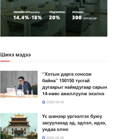
Шинэ мэдээ
“Хотын дарга сонсож
байна” 150150 тусгай
дугаарыг наймдугаар сарын
14-нөөс ажиллуулж эхэлнэ
2026-08-06
Үс шинээр үргээлгэх буюу
засуулахад эд, эдлэл, идээ,
ундаа олно
2026-08-06