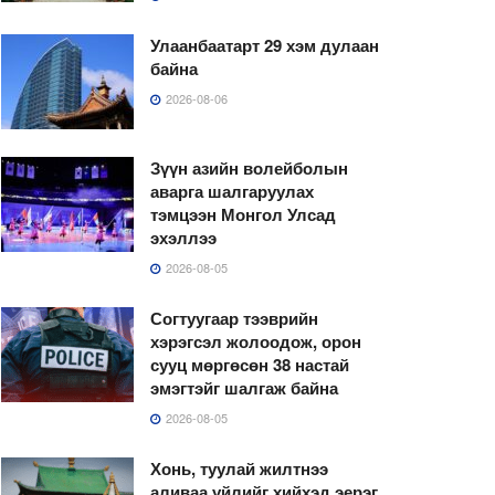
Улаанбаатарт 29 хэм дулаан
байна
2026-08-06
Зүүн азийн волейболын
аварга шалгаруулах
тэмцээн Монгол Улсад
эхэллээ
2026-08-05
Согтуугаар тээврийн
хэрэгсэл жолоодож, орон
сууц мөргөсөн 38 настай
эмэгтэйг шалгаж байна
2026-08-05
Хонь, туулай жилтнээ
аливаа үйлийг хийхэд эерэг