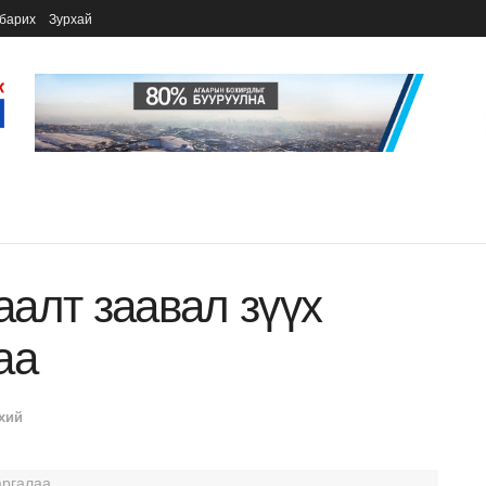
барих
Зурхай
алт заавал зүүх
аа
хий