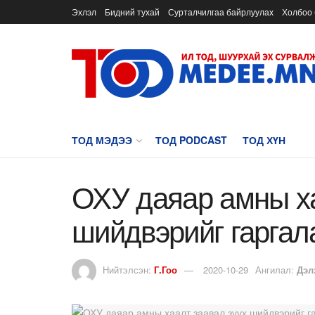
Эхлэл
Бидний тухай
Сурталчилгаа байрлуулах
Холбоо 
ТОД МЭДЭЭ
ТОД PODCAST
ТОД ХҮН
ОХУ даяар амны ха
шийдвэрийг гаргал
Нийтэлсэн:
Г.Гоо
2020-10-29
Ангилал:
Дэл