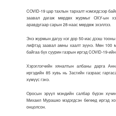
COVID-19 цар тахлын тархалт нэмэгдсээр бай
заавал дагаж мөрдөх журмыг ОХУ-ын хэр
аравдугаар сарын 28-наас мөрдөж эхэллээ.
Энэ журмын дагуу нэг дор 50-иас дээш тооны 
лифтэд заавал амны хаалт зүүнэ. Мөн 100 м
байгаа бүх суурин газрын иргэд COVID-19-ий
Хэрэглэгчийн хяналтын албаны дарга Анн
иргэдийн 85 хувь нь Засгийн газраас гарга
хүмүүс гэнэ.
Оросын эрүүл мэндийн салбар бүрэн хүчи
Михаил Мурашко мэдэгдсэн бөгөөд иргэд хо
онцолсон.