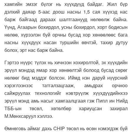
хамгийн эмзэг бүлэг нь хүүхдүүд байдаг. Жил бүр
дэлхий даяар 5-аас доош насны 1,5 сая хүүхэд нас
барж байгаад дараах шалтгаанууд нөлөөлж байна.
Үүнд, Агаарын бохирдол, усны бохирдол, хорт бодисын
нөлөө, хүрээлэн буй орчны бусад хор хөнөөлөөс бага
насны хүүхдүүх насан туршийн өвчтэй, тахир дутуу
болох, эрт нас барж байна.
Гэртээ нүүрс түлэх нь хичнээн хохиролтой, эх хүүхдийн
эрүүл мэндэд ямар хор хөнөөлтэй болоод бусад сөрөг
нөлөөг бид мэддэг болсон. Иймд нэн даруй нүүрсний
хэрэглээнээс татгалзацгааж, амьдрах орчноо
сайжруулах технологийг нэвтрүүлж хүүхдүүдийнхээ
эрүүл мэнд амь насыг хамгаалцгаая гэж Пипл ин Нийд
ТББ-ын төсөл, хөтөлбөр хариуцсан захирал
М.Мөнхсаруул хэллээ.
Өмнөговь аймаг дахь CHIP төсөл нь өсөн нэмэгдэж буй