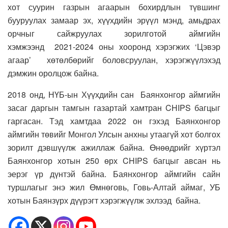
хот суурин газрын агаарын бохирдлын түвшинг
бууруулах замаар эх, хүүхдийн эрүүл мэнд, амьдрах
орчныг сайжруулах зорилготой аймгийн
хэмжээнд 2021-2024 оны хооронд хэрэгжих ‘Цэвэр
агаар’ хөтөлбөрийг боловсруулан, хэрэгжүүлэхэд
дэмжин оролцож байна.
2018 онд, НҮБ-ын Хүүхдийн сан Баянхонгор аймгийн
засаг даргын тамгын газартай хамтран CHIPS багцыг
гаргасан. Тэд хамтдаа 2022 он гэхэд Баянхонгор
аймгийн төвийг Монгол Улсын анхны утаагүй хот болгох
зорилт дэвшүүлж ажиллаж байна. Өнөөдрийг хүртэл
Баянхонгор хотын 250 өрх CHIPS багцыг авсан нь
эерэг үр дүнтэй байна. Баянхонгор аймгийн сайн
туршлагыг энэ жил Өмнөговь, Говь-Алтай аймаг, УБ
хотын Баянзүрх дүүрэгт хэрэгжүүлж эхлээд байна.