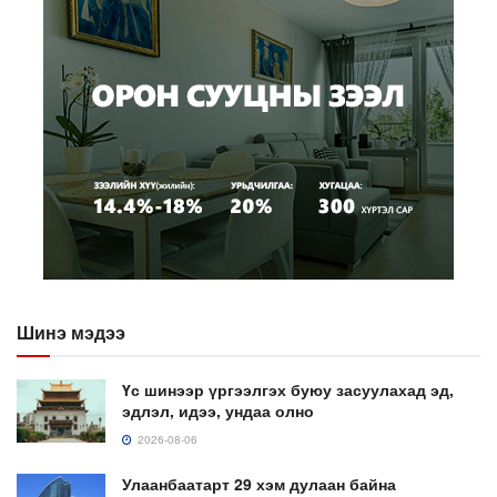
Шинэ мэдээ
Үс шинээр үргээлгэх буюу засуулахад эд,
эдлэл, идээ, ундаа олно
2026-08-06
Улаанбаатарт 29 хэм дулаан байна