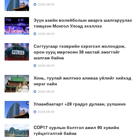
2026-08-06
Зүүн азийн волейболын аварга шалгаруулах
тэмцээн Монгол Улсад эхэллээ
2026-08-05
Согтуугаар тээврийн хэрэгсэл жолоодож,
орон сууц мөргөсөн 38 настай эмэгтэйг
шалгаж байна
2026-08-05
Хонь, туулай жилтнээ аливаа үйлийг хийхэд
эерэг сайн
2026-08-05
Улаанбаатарт +28 градус дулаан, үүлшинэ
2026-08-05
COP17 хурлын бэлтгэл ажил 90 хувийн
гүйцэтгэлтэй байна