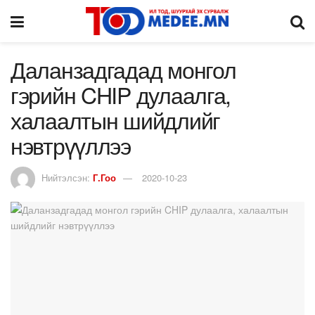
Даланзадгадад монгол
гэрийн CHIP дулаалга,
халаалтын шийдлийг
нэвтрүүллээ
Нийтэлсэн:
Г.Гоо
2020-10-23