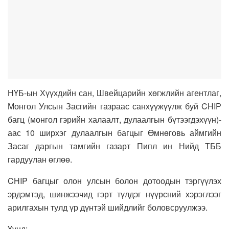
НҮБ-ын Хүүхдийн сан, Швейцарийн хөгжлийн агентлаг,
Монгол Улсын Засгийн газраас санхүүжүүлж буй CHIP
багц (монгол гэрийн халаалт, дулаалгын бүтээгдэхүүн)-
аас 10 ширхэг дулаалгын багцыг Өмнөговь аймгийн
Засаг даргын тамгийн газарт Пипл ин Нийд ТББ
гардуулан өглөө.
CHIP багцыг олон улсын болон дотоодын тэргүүлэх
эрдэмтэд, шинжээчид гэрт түлдэг нүүрсний хэрэглээг
арилгахын тулд үр дүнтэй шийдлийг боловсруулжээ.
Үүнд: