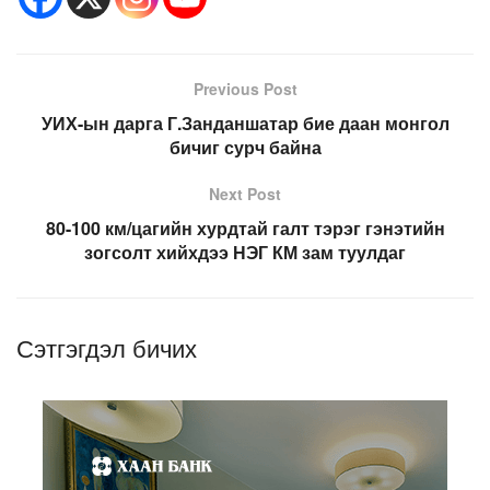
Previous Post
УИХ-ын дарга Г.Занданшатар бие даан монгол
бичиг сурч байна
Next Post
80-100 км/цагийн хурдтай галт тэрэг гэнэтийн
зогсолт хийхдээ НЭГ КМ зам туулдаг
Сэтгэгдэл бичих