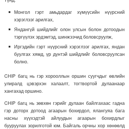
Монгол гэрт амьдардаг хүмүүсийн нүүрсний
хэрэглээг арилгах,
Яндангүй шийдлийг олон улсын болон дотоодын
тэргүүлэх эрдэмтэд, шинжээчид боловсруулж,
Иргэдийн гэрт нүүрсний хэрэглээг арилгах, яндан
буулгах хямд, үр дүнтэй шийдлийг боловсруулсан
болно.
CHIP багц нь гэр хорооллын оршин суугчдыг өвлийн
улиралд цэвэрхэн халаалт, тогтвортой дулаанаар
хангахад оршино.
CHIP багц нь зөвхөн гэрийг дулаан байлгахаас гадна
гэр доторх дотоод агаарын бохирдол, ялангуяа бага
насны хүүхэдтэй айлуудын агаарын бохирдлыг
бууруулах зорилготой юм. Байгаль орчны хор хөнөөлд