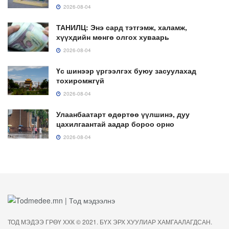
2026-08-04
ТАНИЛЦ: Энэ сард тэтгэмж, халамж,
хүүхдийн мөнгө олгох хуваарь
2026-08-04
Үс шинээр үргээлгэх буюу засуулахад
тохиромжгүй
2026-08-04
Улаанбаатарт өдөртөө үүлшинэ, дуу
цахилгаантай аадар бороо орно
2026-08-04
ТОД МЭДЭЭ ГРӨҮ ХХК © 2021. БҮХ ЭРХ ХУУЛИАР ХАМГААЛАГДСАН.