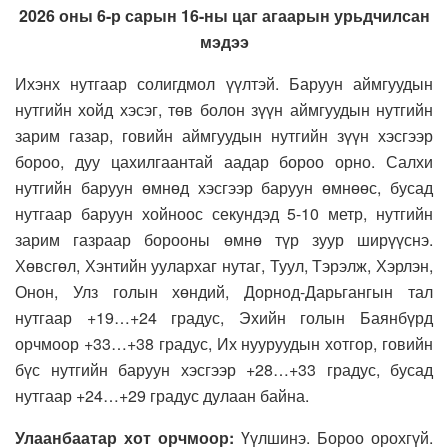
2026 оны 6-р сарын 16-ны
цаг агаарын урьдчилсан
мэдээ
Ихэнх нутгаар солигдмол үүлтэй. Баруун аймгуудын
нутгийн хойд хэсэг, төв болон зүүн аймгуудын нутгийн
зарим газар, говийн аймгуудын нутгийн зүүн хэсгээр
бороо, дуу цахилгаантай аадар бороо орно. Салхи
нутгийн баруун өмнөд хэсгээр баруун өмнөөс, бусад
нутгаар баруун хойноос секундэд 5-10 метр, нутгийн
зарим газраар борооны өмнө түр зуур ширүүснэ.
Хөвсгөл, Хэнтийн уулархаг нутаг, Туул, Тэрэлж, Хэрлэн,
Онон, Улз голын хөндий, Дорнод-Дарьгангын тал
нутгаар +19…+24 градус, Эхийн голын Баянбүрд
орчмоор +33…+38 градус, Их нууруудын хотгор, говийн
бүс нутгийн баруун хэсгээр +28…+33 градус, бусад
нутгаар +24…+29 градус дулаан байна.
Улаанбаатар хот орчмоор:
Үүлшинэ. Бороо орохгүй.