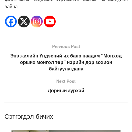
байна.
Previous Post
Энэ жилийн Үндэсний их баяр наадам “Мөнхөд
орших монгол төр” нэрийн дор зохион
байгуулагдана
Next Post
Дорнын зурхай
Сэтгэгдэл бичих