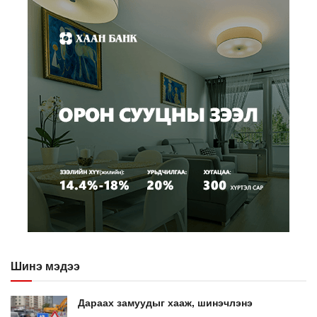
Шинэ мэдээ
Дараах замуудыг хааж, шинэчлэнэ