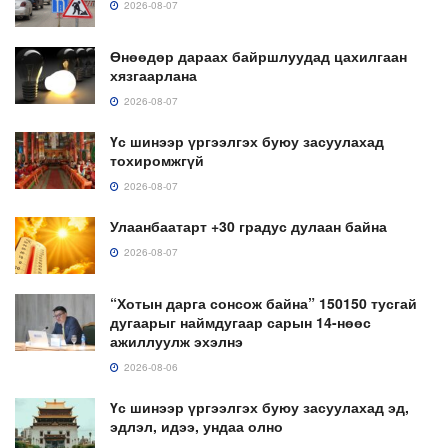
2026-08-07
Өнөөдөр дараах байршлуудад цахилгаан
хязгаарлана
2026-08-07
Үс шинээр үргээлгэх буюу засуулахад
тохиромжгүй
2026-08-07
Улаанбаатарт +30 градус дулаан байна
2026-08-07
“Хотын дарга сонсож байна” 150150 тусгай
дугаарыг наймдугаар сарын 14-нөөс
ажиллуулж эхэлнэ
2026-08-06
Үс шинээр үргээлгэх буюу засуулахад эд,
эдлэл, идээ, ундаа олно