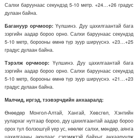
Салхи баруунаас секундэд 5-10 метр. +24…+26 градус
дулаан байна.
Багануур орчмоор:
Үүлшинэ. Дуу цахилгаантай бага
зэргийн аадар бороо орно. Салхи баруунаас секундэд
5-10 метр, борооны өмнө түр зуур ширүүснэ. +23…+25
градус дулаан байна.
Тэрэлж орчмоор:
Үүлшинэ. Дуу цахилгаантай бага
зэргийн аадар бороо орно. Салхи баруунаас секундэд
5-10 метр, борооны өмнө түр зуур ширүүснэ. +21…+23
градус дулаан байна.
Малчид, иргэд, тээвэрчдийн анхааралд:
Өнөөдөр Монгол-Алтай, Хангай, Хөвсгөл, Хэнтийн
уулархаг нутгаар бороо, дуу цахилгаантай аадар бороо
орох тул болзошгүй үер ус, нөөлөг салхи, мөндөр, аянга
цахилгааны аюулаас сэрэмжтэй байхыг анхааруулж