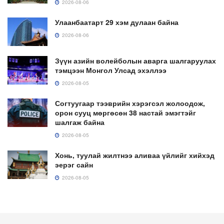
2026-08-06
Улаанбаатарт 29 хэм дулаан байна
2026-08-06
Зүүн азийн волейболын аварга шалгаруулах
тэмцээн Монгол Улсад эхэллээ
2026-08-05
Согтуугаар тээврийн хэрэгсэл жолоодож,
орон сууц мөргөсөн 38 настай эмэгтэйг
шалгаж байна
2026-08-05
Хонь, туулай жилтнээ аливаа үйлийг хийхэд
эерэг сайн
2026-08-05