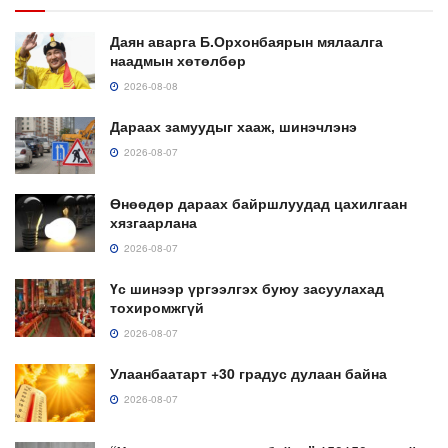
Даян аварга Б.Орхонбаярын мялаалга
наадмын хөтөлбөр
2026-08-08
Дараах замуудыг хааж, шинэчлэнэ
2026-08-07
Өнөөдөр дараах байршлуудад цахилгаан
хязгаарлана
2026-08-07
Үс шинээр үргээлгэх буюу засуулахад
тохиромжгүй
2026-08-07
Улаанбаатарт +30 градус дулаан байна
2026-08-07