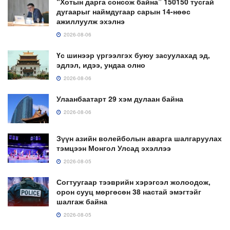
“Хотын дарга сонсож байна” 150150 тусгай
дугаарыг наймдугаар сарын 14-нөөс
ажиллуулж эхэлнэ
2026-08-06
Үс шинээр үргээлгэх буюу засуулахад эд,
эдлэл, идээ, ундаа олно
2026-08-06
Улаанбаатарт 29 хэм дулаан байна
2026-08-06
Зүүн азийн волейболын аварга шалгаруулах
тэмцээн Монгол Улсад эхэллээ
2026-08-05
Согтуугаар тээврийн хэрэгсэл жолоодож,
орон сууц мөргөсөн 38 настай эмэгтэйг
шалгаж байна
2026-08-05