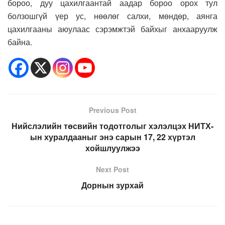
бороо, дуу цахилгаантай аадар бороо орох тул
болзошгүй үер ус, нөөлөг салхи, мөндөр, аянга
цахилгааны аюулаас сэрэмжтэй байхыг анхааруулж
байна.
Previous Post
Нийслэлийн төсвийн тодотголыг хэлэлцэх НИТХ-
ын хуралдааныг энэ сарын 17, 22 хүртэл
хойшлуулжээ
Next Post
Дорнын зурхай