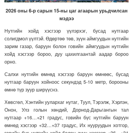
2026 оны 6-р сарын 15-ны
цаг агаарын урьдчилсан
мэдээ
Нутгийн хойд хэсгээр үүлэрхэг, бусад нутгаар
солигдмол үүлтэй. Өдөртөө төв, зүүн аймгуудын нутгийн
зарим газар, баруун болон говийн аймгуудын нутгийн
хойд хэсгээр бороо, дуу цахилгаантай аадар бороо
орно.
Салхи нутгийн өмнөд хэсгээр баруун өмнөөс, бусад
нутгаар баруун хойноос секундэд 5-10 метр, борооны
өмнө түр зуур ширүүснэ.
Хөвсгөл, Хэнтийн уулархаг нутаг, Туул, Тэрэлж, Хэрлэн,
Онон, Улз голын хөндий, Дорнод-Дарьгангын тал
нутгаар +16…+21 градус, говийн бүс нутгийн баруун
өмнөд хэсгээр +32…+37 градус, Их нууруудын хотгор,
говийн бүс нутгийн хойд болон зүүн хэсгээр +26…+31