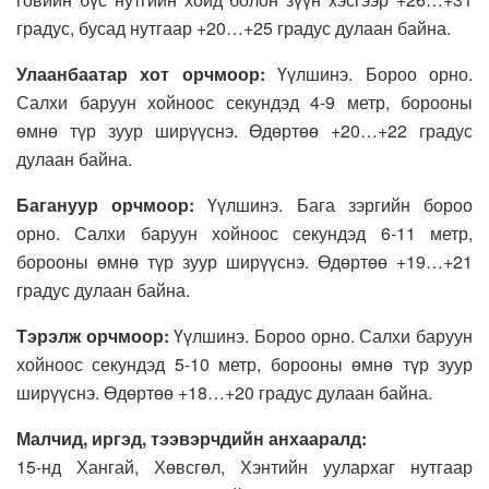
градус, бусад нутгаар +20…+25 градус дулаан байна.
Улаанбаатар хот орчмоор:
Үүлшинэ. Бороо орно.
Салхи баруун хойноос секундэд 4-9 метр, борооны
өмнө түр зуур ширүүснэ. Өдөртөө +20…+22 градус
дулаан байна.
Багануур орчмоор:
Үүлшинэ. Бага зэргийн бороо
орно. Салхи баруун хойноос секундэд 6-11 метр,
борооны өмнө түр зуур ширүүснэ. Өдөртөө +19…+21
градус дулаан байна.
Тэрэлж орчмоор:
Үүлшинэ. Бороо орно. Салхи баруун
хойноос секундэд 5-10 метр, борооны өмнө түр зуур
ширүүснэ. Өдөртөө +18…+20 градус дулаан байна.
Малчид, иргэд, тээвэрчдийн анхааралд:
15-нд Хангай, Хөвсгөл, Хэнтийн уулархаг нутгаар