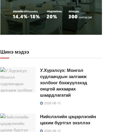
Шинэ мэдээ
У.Хүрэлсүх: Монгол
судлаачдын залгамж
холбоог бэхжүүлэхэд
онцгой анхаарах
шаардлагатай
2026-08-10
Нийслэлийн цэцэрлэгийн
цахим бүртгэл эхэллээ
2026-08-10