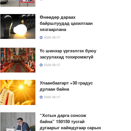
Өнөөдөр дараах
байршлуудад цахилгаан
хязгаарлана
2026-08-07
Үс шинээр үргээлгэх буюу
засуулахад тохиромжгүй
2026-08-07
Улаанбаатарт +30 градус
дулаан байна
2026-08-07
“Хотын дарга сонсож
байна” 150150 тусгай
дугаарыг наймдугаар сарын