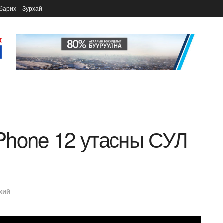
барих
Зурхай
Phone 12 утасны СУЛ
хий