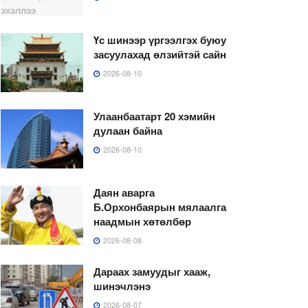
Үс шинээр үргээлгэх буюу
засуулахад өлзийтэй сайн
2026-08-10
Улаанбаатарт 20 хэмийн
дулаан байна
2026-08-10
Даян аварга
Б.Орхонбаярын мялаалга
наадмын хөтөлбөр
2026-08-08
Дараах замуудыг хааж,
шинэчлэнэ
2026-08-07