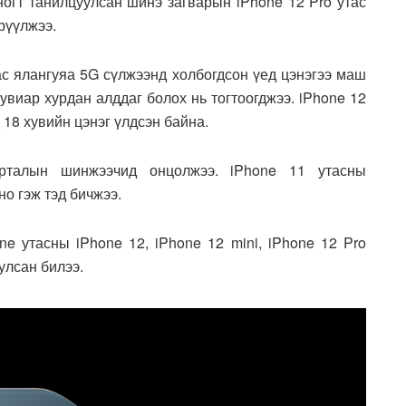
огт танилцуулсан шинэ загварын iPhone 12 Pro утас
рүүлжээ.
ас ялангуяа 5G сүлжээнд холбогдсон үед цэнэгээ маш
увиар хурдан алддаг болох нь тогтоогджээ. iPhone 12
 18 хувийн цэнэг үлдсэн байна.
рталын шинжээчид онцолжээ. iPhone 11 утасны
но гэж тэд бичжээ.
e утасны iPhone 12, iPhone 12 mini, iPhone 12 Pro
улсан билээ.