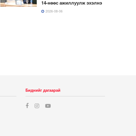
14-нөөс ажиллуулж эхэлнэ
2026-08-06
Биднийг дагаарай