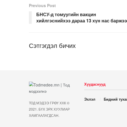
Previous Post
БНСУ-д томуугийн вакцин
хийлгэснийхээ дараа 13 хүн нас баржээ
Сэтгэгдэл бичих
Хуудаснууд
Эхлэл
Бидний туха
ТОД МЭДЭЭ ГРӨҮ ХХК ©
2021. БҮХ ЭРХ ХУУЛИАР
ХАМГААЛАГДСАН.