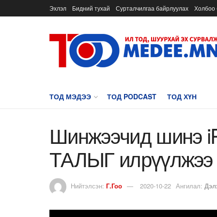
Эхлэл
Бидний тухай
Сурталчилгаа байрлуулах
Холбоо 
ТОД МЭДЭЭ
ТОД PODCAST
ТОД ХҮН
Шинжээчид шинэ i
ТАЛЫГ илрүүлжээ
Нийтэлсэн:
Г.Гоо
2020-10-22
Ангилал:
Дэл