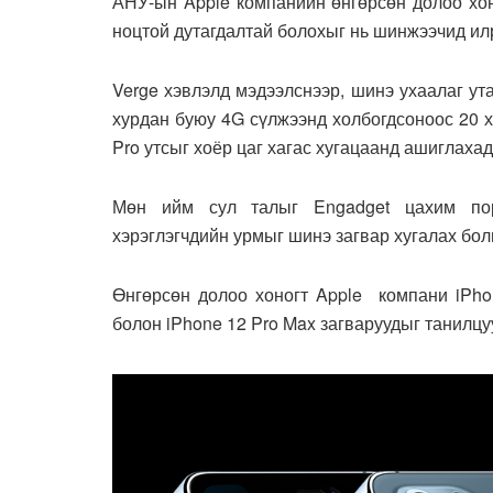
АНУ-ын Apple компанийн өнгөрсөн долоо хон
ноцтой дутагдалтай болохыг нь шинжээчид ил
Verge хэвлэлд мэдээлснээр, шинэ ухаалаг ут
хурдан буюу 4G сүлжээнд холбогдсоноос 20 х
Pro утсыг хоёр цаг хагас хугацаанд ашиглахад
Мөн ийм сул талыг Engadget цахим по
хэрэглэгчдийн урмыг шинэ загвар хугалах бол
Өнгөрсөн долоо хоногт Apple компани iPhon
болон iPhone 12 Pro Max загваруудыг танилцу