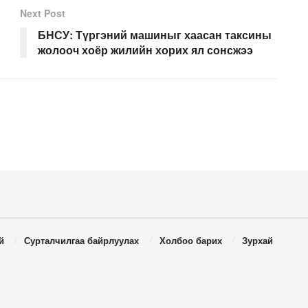
Next Post
БНСУ: Түргэний машиныг хаасан таксины
жолооч хоёр жилийн хорих ял сонсжээ
й
Сурталчилгаа байрлуулах
Холбоо барих
Зурхай