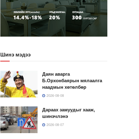
Шинэ мэдээ
Даян аварга
Б.Орхонбаярын мялаалга
наадмын хөтөлбөр
2026-08-08
Дараах замуудыг хааж,
шинэчлэнэ
2026-08-07