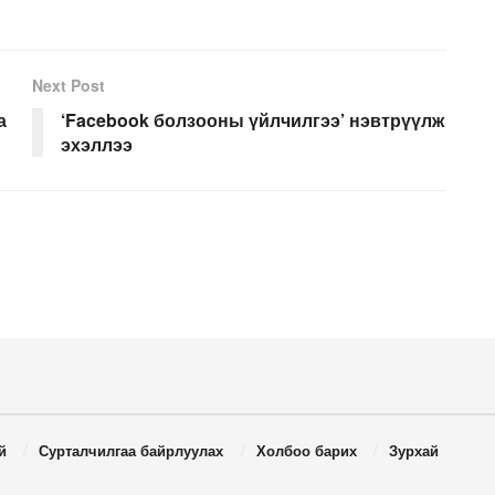
Next Post
а
‘Facebook болзооны үйлчилгээ’ нэвтрүүлж
эхэллээ
й
Сурталчилгаа байрлуулах
Холбоо барих
Зурхай