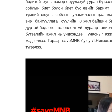
бодитой хувь нэмэр оруулахуйц уран бүтээли
соёлын биет болон биет бус өвийг баримт
түмний оюуны, соёлын, уламжлалын цаашла
энэ байгууллага сүүлийн 3 жил байшин бар
дуртай бодлого төлөвлөлтгүй дураар авирла
бүтээлийн ажил нь үндсэндээ унасныг ажил
мэдээллээ. Тэрээр saveMNB буюу Л.Нинжжам
түгээлээ.