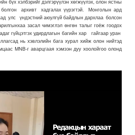
йн бүх хэлбэрийг дэлгэрүүлэн хөгжүүлэх, олон ястны
 болгон архивт хадгалах үүрэгтэй. Монголын ард
ад улс үндэстний аюулгүй байдлын дархлаа болсон
илгынхаа засал чимэглэл өнгөн талыг гоёж гоодох
даг гүйцэтгэх удирдлагын багийн хар гайгаар уран
лагсад нь хэвлэлийн бага хурал хийж олон нийтэд
цаас MNB-г аварцгаая хэмээн дуу хоолойгоо олонд