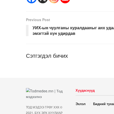
Previous Post
УИХ-ын чуулганы хуралдааныг анх уда
эмэгтэй хүн удирдав
Сэтгэгдэл бичих
Хуудаснууд
Эхлэл
Бидний туха
ТОД МЭДЭЭ ГРӨҮ ХХК ©
2021. БҮХ ЭРХ ХУУЛИАР