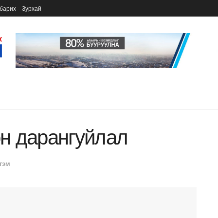
барих
Зурхай
н дарангуйлал
гэм