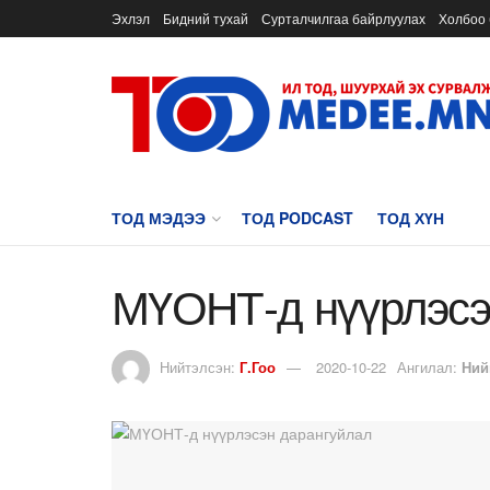
Эхлэл
Бидний тухай
Сурталчилгаа байрлуулах
Холбоо 
ТОД МЭДЭЭ
ТОД PODCAST
ТОД ХҮН
МҮОНТ-д нүүрлэсэ
Нийтэлсэн:
Г.Гоо
2020-10-22
Ангилал:
Ний