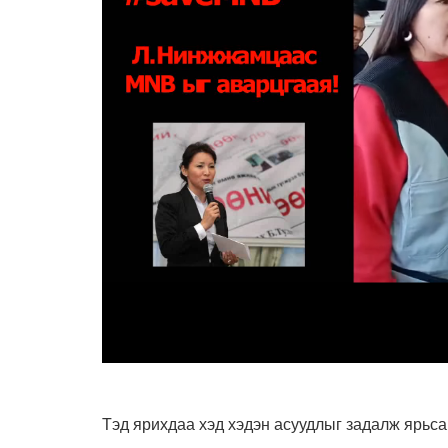
Тэд ярихдаа хэд хэдэн асуудлыг задалж ярьсан