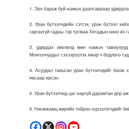
1. Эрх барьж буй намын даалгавраар удирдлагы
2. Уран бүтээлчдийн сэтгэх, уран бүтээл хий
гаргахгүй гадны тэр тусмаа Хятадын кино их г
3. удирдах зөвлөлд мөн намын тавиулуу
Монголчуудыг сэхээрүүлэх ямар ч бодлого тэд 
4. Асуудал тавьсан уран бүтээлчдийг боож х
явсаар ирсэн.
5. Уран бүтээлчид цаг наргүй дарамтан дор а
6. Нинжжамц өөрийн тойрон хүрээлэгчдийг бий