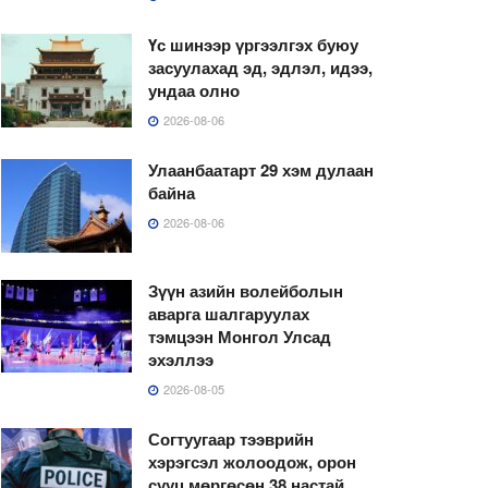
Үс шинээр үргээлгэх буюу
засуулахад эд, эдлэл, идээ,
ундаа олно
2026-08-06
Улаанбаатарт 29 хэм дулаан
байна
2026-08-06
Зүүн азийн волейболын
аварга шалгаруулах
тэмцээн Монгол Улсад
эхэллээ
2026-08-05
Согтуугаар тээврийн
хэрэгсэл жолоодож, орон
сууц мөргөсөн 38 настай