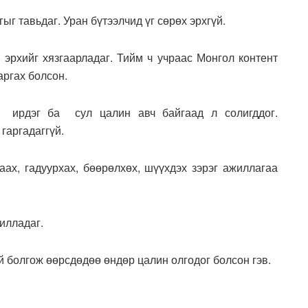
г тавьдаг. Уран бүтээлчид үг сөрөх эрхгүй.
х эрхийг хязгаарладаг. Тийм ч учраас Монгол контент
аргах болсон.
д ирдэг ба сул цалин авч байгаад л солигддог.
гаргадаггүй.
аах, гадуурхах, бөөрөлхөх, шүүхдэх зэрэг ажиллагаа
жилладаг.
 болгож өөрсдөдөө өндөр цалин олгодог болсон гэв.