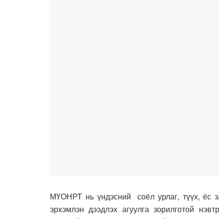
МҮОНРТ нь үндэсний соёл урлаг, түүх, ёс 
эрхэмлэн дээдлэх агуулга зорилготой нэвт