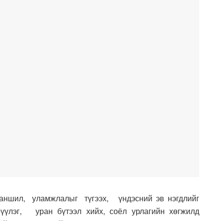
заншил, уламжлалыг түгээх, үндэсний эв нэгдлийг
рүүлэг, уран бүтээл хийх, соёл урлагийн хөгжилд