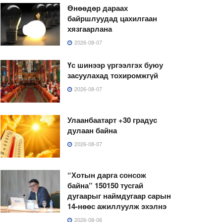
Өнөөдөр дараах
байршлуудад цахилгаан
хязгаарлана
2026-08-07
Үс шинээр үргээлгэх буюу
засуулахад тохиромжгүй
2026-08-07
Улаанбаатарт +30 градус
дулаан байна
2026-08-07
“Хотын дарга сонсож
байна” 150150 тусгай
дугаарыг наймдугаар сарын
14-нөөс ажиллуулж эхэлнэ
2026-08-06