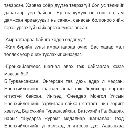
тэвэрсэн. Хэрвээ хоёр дүүгээ тэврээгүй бол ус тэднийг
давахаар үер байсан. Ер нь хүмүүсээс сонссон, ам
дамжсан яриануудыг нь санаж, санасан болгоноо хийж
гэрээ урсахгүй байх арга хэмжээ авсан.
-Амралтаараа байнга хөдөө очдог уу?
-Жил бүрийн зуны амралтаараа очно. Бас хавар мал
төллөх үеэр очиж туслахыг хичээдэг.
-Ерөнхийлөгчөөс шагнал авах гэж байгаагаа хэзээ
мэдсэн бэ?
Б.Гурвансайхан: Өнгөрсөн тав дахь өдөр л мэдсэн.
Ерөнхийлөгчөөс шагнал авна гэж бодохоор өөртөө
итгэхгүй байсан. Ингээд “Өнөөдөр Монгол Улсын
Ерөнхийлөгчийн зарлигаар сайхан сэтгэлт, чин зоригт
хөвгүүд Батсүхийн Гурвансайхан, Батсүхийн Галбадрах
нарыг “Шударга журам” медалиар шагналаа” гээд
Ерөнхийлөгчийг үг хэлэхэд л итгэсэн дээ. Аавынхаа