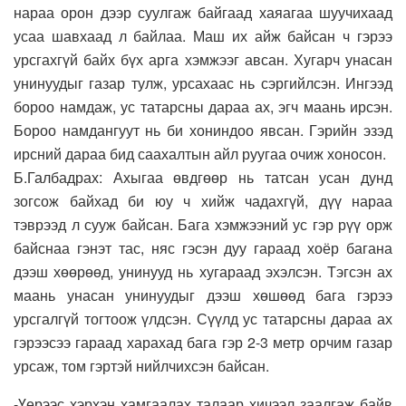
нараа орон дээр суулгаж байгаад хаяагаа шуучихаад
усаа шавхаад л байлаа. Маш их айж байсан ч гэрээ
урсгахгүй байх бүх арга хэмжээг авсан. Хугарч унасан
унинуудыг газар тулж, урсахаас нь сэргийлсэн. Ингээд
бороо намдаж, ус татарсны дараа ах, эгч маань ирсэн.
Бороо намдангуут нь би хониндоо явсан. Гэрийн эзэд
ирсний дараа бид саахалтын айл руугаа очиж хоносон.
Б.Галбадрах: Ахыгаа өвдгөөр нь татсан усан дунд
зогсож байхад би юу ч хийж чадахгүй, дүү нараа
тэврээд л сууж байсан. Бага хэмжээний ус гэр рүү орж
байснаа гэнэт тас, няс гэсэн дуу гараад хоёр багана
дээш хөөрөөд, унинууд нь хугараад эхэлсэн. Тэгсэн ах
маань унасан унинуудыг дээш хөшөөд бага гэрээ
урсгалгүй тогтоож үлдсэн. Сүүлд ус татарсны дараа ах
гэрээсээ гараад харахад бага гэр 2-3 метр орчим газар
урсаж, том гэртэй нийлчихсэн байсан.
-Үерээс хэрхэн хамгаалах талаар хичээл заалгаж байв