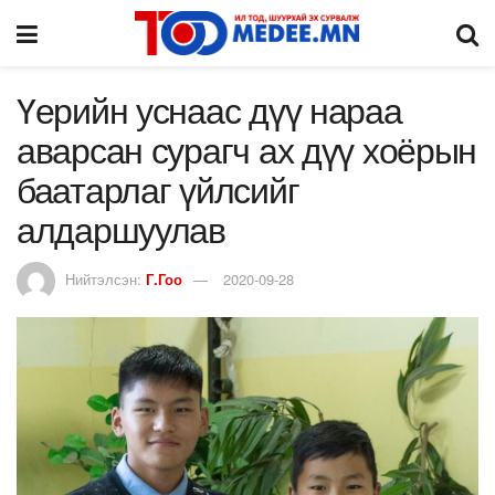
Үерийн уснаас дүү нараа
аварсан сурагч ах дүү хоёрын
баатарлаг үйлсийг
алдаршуулав
Нийтэлсэн:
Г.Гоо
2020-09-28