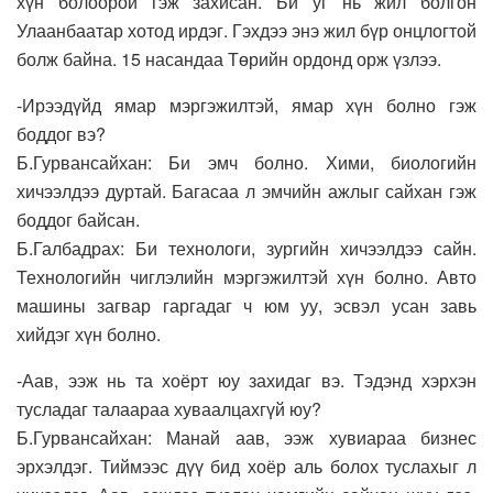
хүн болоорой гэж захисан. Би уг нь жил болгон
Улаанбаатар хотод ирдэг. Гэхдээ энэ жил бүр онцлогтой
болж байна. 15 насандаа Төрийн ордонд орж үзлээ.
-Ирээдүйд ямар мэргэжилтэй, ямар хүн болно гэж
боддог вэ?
Б.Гурвансайхан: Би эмч болно. Хими, биологийн
хичээлдээ дуртай. Багасаа л эмчийн ажлыг сайхан гэж
боддог байсан.
Б.Галбадрах: Би технологи, зургийн хичээлдээ сайн.
Технологийн чиглэлийн мэргэжилтэй хүн болно. Авто
машины загвар гаргадаг ч юм уу, эсвэл усан завь
хийдэг хүн болно.
-Аав, ээж нь та хоёрт юу захидаг вэ. Тэдэнд хэрхэн
тусладаг талаараа хуваалцахгүй юу?
Б.Гурвансайхан: Манай аав, ээж хувиараа бизнес
эрхэлдэг. Тиймээс дүү бид хоёр аль болох туслахыг л