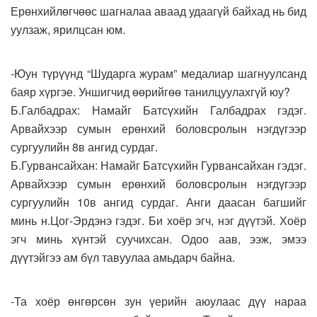
Ерөнхийлөгчөөс шагналаа аваад удаагүй байхад нь бид
уулзаж, ярилцсан юм.
-Юун түрүүнд “Шударга журам” медалиар шагнуулсанд
баяр хүргэе. Уншигчид өөрийгөө танилцуулахгүй юу?
Б.Галбадрах: Намайг Батсүхийн Галбадрах гэдэг.
Арвайхээр сумын ерөнхий боловсролын нэгдүгээр
сургуулийн 8в ангид сурдаг.
Б.Гурвансайхан: Намайг Батсүхийн Гурвансайхан гэдэг.
Арвайхээр сумын ерөнхий боловсролын нэгдүгээр
сургуулийн 10в ангид сурдаг. Анги даасан багшийг
минь н.Цог-Эрдэнэ гэдэг. Би хоёр эгч, нэг дүүтэй. Хоёр
эгч минь хүнтэй суучихсан. Одоо аав, ээж, эмээ
дүүтэйгээ ам бүл тавуулаа амьдарч байна.
-Та хоёр өнгөрсөн зун үерийн аюулаас дүү нараа