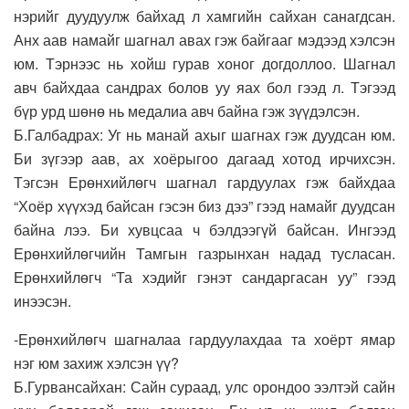
нэрийг дуудуулж байхад л хамгийн сайхан санагдсан.
Анх аав намайг шагнал авах гэж байгааг мэдээд хэлсэн
юм. Тэрнээс нь хойш гурав хоног догдоллоо. Шагнал
авч байхдаа сандрах болов уу яах бол гээд л. Тэгээд
бүр урд шөнө нь медалиа авч байна гэж зүүдэлсэн.
Б.Галбадрах: Уг нь манай ахыг шагнах гэж дуудсан юм.
Би зүгээр аав, ах хоёрыгоо дагаад хотод ирчихсэн.
Тэгсэн Ерөнхийлөгч шагнал гардуулах гэж байхдаа
“Хоёр хүүхэд байсан гэсэн биз дээ” гээд намайг дуудсан
байна лээ. Би хувцсаа ч бэлдээгүй байсан. Ингээд
Ерөнхийлөгчийн Тамгын газрынхан надад тусласан.
Ерөнхийлөгч “Та хэдийг гэнэт сандаргасан уу” гээд
инээсэн.
-Ерөнхийлөгч шагналаа гардуулахдаа та хоёрт ямар
нэг юм захиж хэлсэн үү?
Б.Гурвансайхан: Сайн сураад, улс орондоо ээлтэй сайн