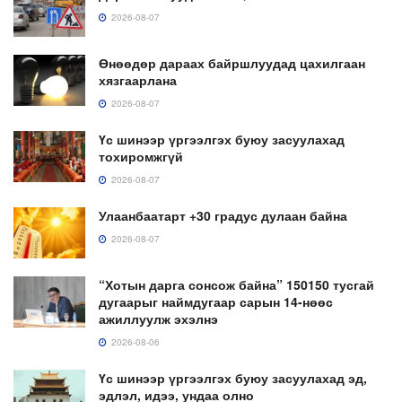
2026-08-07
Өнөөдөр дараах байршлуудад цахилгаан
хязгаарлана
2026-08-07
Үс шинээр үргээлгэх буюу засуулахад
тохиромжгүй
2026-08-07
Улаанбаатарт +30 градус дулаан байна
2026-08-07
“Хотын дарга сонсож байна” 150150 тусгай
дугаарыг наймдугаар сарын 14-нөөс
ажиллуулж эхэлнэ
2026-08-06
Үс шинээр үргээлгэх буюу засуулахад эд,
эдлэл, идээ, ундаа олно