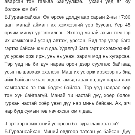
аварсан том гавьяа байгуулжээ. Тухайн үед яг юу
болсон юм бэ?
Б.Гурвансайхан: Өнгөрсөн долдугаар сарын 2-ны 17:30
цагт манай аймагт их хэмжээний үер буусан. Үер 45
орчим минут үргэлжилсэн. Эхлээд манай ахын том гэр
их хэмжээний усанд автаж, урссан. Бид тэр үеэр бага
гэртээ байсан юм л даа. Удалгүй бага гэрт их хэмжээний
ус урсан орж ирж, унь нь унаж, зарим мод нь хугарсан.
Тэр үед нь би дүү нараа орон дээр суулгаж байгаад
усыг нь шавхаж эхэлсэн. Маш их ус орж ирэхээр нь бид
айж байсан ч яаж эндээс амьд гарах вэ, дүү нараа яаж
хамгаалах вэ гэж бодож байлаа. Тэр үед надаас өөр
том хүн байгаагүй. Манай 13 настай дүү, хоёр болон
гурван настай хоёр үеэл дүү нар минь байсан. Ах, эгч
нар бүгд сумын төв явчихсан юм л даа.
-Гэрт хэр хэмжээний ус орсон бэ, зураглаж хэлээч?
Б.Гурвансайхан: Миний өвдгөөр татсан ус байсан. Дүү