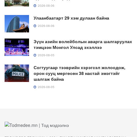
2026-08-06
Улаанбаатарт 29 хэм дулаан байна
2026-08-06
Зүүн азийн волейболын аварга шалгаруулах
тэмцээн Монгол Улсад эхэллээ
2026-08-05
Согтуугаар тээврийн хэрэгсэл жолоодож,
орон сууц мөргөсөн 38 настай эмэгтэйг
шалгаж байна
2026-08-05