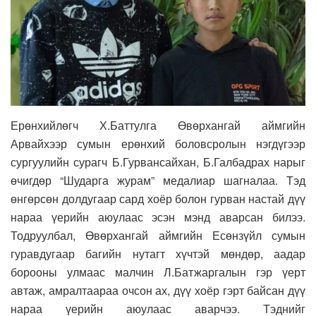
Ерөнхийлөгч Х.Баттулга Өвөрхангай аймгийн
Арвайхээр сумын ерөнхий боловсролын нэгдүгээр
сургуулийн сурагч Б.Гурвансайхан, Б.Галбадрах нарыг
өчигдөр “Шударга журам” медалиар шагналаа. Тэд
өнгөрсөн долдугаар сард хоёр болон гурван настай дүү
нараа үерийн аюулаас эсэн мэнд аварсан билээ.
Тодруулбал, Өвөрхангай аймгийн Есөнзүйл сумын
гуравдугаар багийн нутагт хүчтэй мөндөр, аадар
борооны улмаас малчин Л.Батжаргалын гэр үерт
автаж, амралтаараа очсон ах, дүү хоёр гэрт байсан дүү
нараа үерийн аюулаас аварчээ. Тэднийг