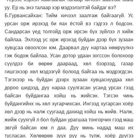
уу. Ер нь энэ талаар хэр мэдээлэлтэй байдаг вэ?
Б.Гурвансайхан: Тийм хичээл заалгаж байгаагүй. Ус
урсан орж ирэхэд би яах ёстой вэ гэдгээ л бодсон.
Сандарсан үед толгойд орж ирсэн бүх зүйлээ л хийж
байлаа. Эхлээд ус орж ирэхэд буйдан дээр бүх зузаан
хувцсаа овоолсон юм. Даарвал дүү нартаа нөмрүүлнэ
гэж бодож байлаа. Усан дотор удаан зогссон болохоор
сүүлдээ би өөрөө даараад, хөл бээрээд, газар
гишгэхээр хөл мэдээгүй болоод байгаа нь мэдрэгдсэн.
Тэгэхээр нь буйдан дээрх зузаан хувцаснуудаа хөл
дороо шидээд, дүү нараа суулгасан усанд урсах гээд
байсан буйдангаа хойш нь жийсэн. Тэгсэн чинь
буйдангийнх нь хөл хугарчихсан. Ингээд хугарсан хоёр
хөл дээр нь налж суугаад дахиад хойш нь жийв. Налж,
жийж суухгүй л бол буйдан урагшаа тонгорчих гээд маш
эвгүй байсан юм л даа. Дүү минь надад маш их
тусласан. Хөлөөрөө зуух руу нь тулж, хоёр дүүгээ