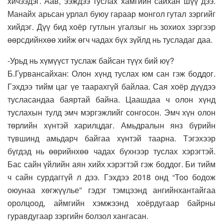
хичээдэг. Аав, ээждээ туслах хамгийн сайхан шүү дээ.
Манайх арьсан урлал буюу гараар монгол гутал зэргийг
хийдэг. Дүү бид хоёр гутлын угалзыг нь зохиох зэргээр
өөрсдийнхөө хийж өгч чадах бүх зүйлд нь тусладаг даа.
-Урьд нь хүмүүст туслаж байсан түүх бий юү?
Б.Гурвансайхан: Олон хүнд туслах юм сан гэж боддог.
Гэхдээ тийм цаг үе таарахгүй байлаа. Сая хоёр дүүдээ
тусласандаа баяртай байна. Цаашдаа ч олон хүнд
туслахын тулд эмч мэргэжлийг сонгосон. Эмч хүн олон
төрлийн хүнтэй харилцдаг. Амьдралын янз бүрийн
түвшинд амьдарч байгаа хүнтэй таарна. Тэгэхээр
бүгдэд нь өөрийнхөө чадах бүхнээр туслах хэрэгтэй.
Бас сайн үйлийн аян хийх хэрэгтэй гэж боддог. Би тийм
ч сайн сурдаггүй л дээ. Гэхдээ 2018 онд “Тоо бодож
оюунаа хөгжүүлье” гэдэг тэмцээнд ангийнхантайгаа
оролцоод, аймгийн хэмжээнд хоёрдугаар байрны
гуравдугаар зэргийн болзол хангасан.