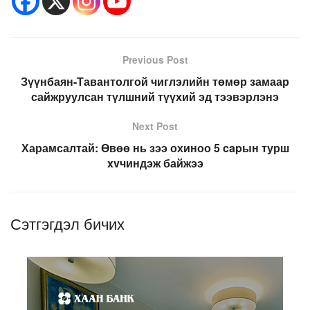
Previous Post
Зүүнбаян-Тавантолгой чиглэлийн төмөр замаар
сайжруулсан түлшний түүхий эд тээвэрлэнэ
Next Post
Харамсалтай: Өвөө нь зээ охиноо 5 capын турш
xvчиндэж байжээ
Сэтгэгдэл бичих