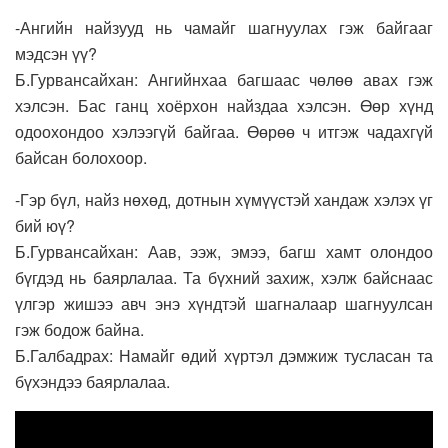
-Ангийн найзууд нь чамайг шагнуулах гэж байгааг
мэдсэн үү?
Б.Гурвансайхан: Ангийнхаа багшаас чөлөө авах гэж
хэлсэн. Бас ганц хоёрхон найздаа хэлсэн. Өөр хүнд
одоохондоо хэлээгүй байгаа. Өөрөө ч итгэж чадахгүй
байсан болохоор.
-Гэр бүл, найз нөхөд, дотнын хүмүүстэй хандаж хэлэх үг
бий юү?
Б.Гурвансайхан: Аав, ээж, эмээ, багш хамт олондоо
бүгдэд нь баярлалаа. Та бүхний захиж, хэлж байснаас
үлгэр жишээ авч энэ хүндтэй шагналаар шагнуулсан
гэж бодож байна.
Б.Галбадрах: Намайг өдий хүртэл дэмжиж тусласан та
бүхэндээ баярлалаа.