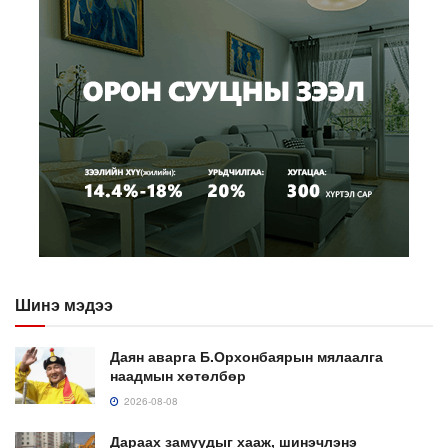
Шинэ мэдээ
Даян аварга Б.Орхонбаярын мялаалга
наадмын хөтөлбөр
2026-08-08
Дараах замуудыг хааж, шинэчлэнэ