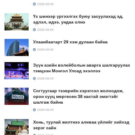
2026-08-06
Үс шинээр үргээлгэх буюу засуулахад эд,
эдлэл, идээ, ундаа олно
2026-08-06
Улаанбаатарт 29 хэм дулаан байна
2026-08-06
Зүүн азийн волейболын аварга шалгаруулах
тэмцээн Монгол Улсад эхэллээ
2026-08-05
Согтуугаар тээврийн хэрэгсэл жолоодож,
орон сууц мөргөсөн 38 настай эмэгтэйг
шалгаж байна
2026-08-05
Хонь, туулай жилтнээ аливаа үйлийг хийхэд
эерэг сайн