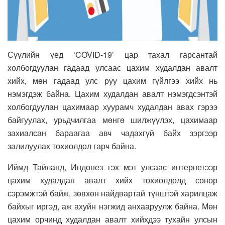
Сүүлийн үед ‘COVID-19’ цар тахал гарсантай
холбогдуулан гадаад улсаас цахим худалдан авалт
хийх, мөн гадаад улс руу цахим гүйлгээ хийх нь
нэмэгдэж байна. Цахим худалдан авалт нэмэгдсэнтэй
холбогдуулан цахимаар хуурамч худалдан авах гэрээ
байгуулах, урьдчилгаа мөнгө шилжүүлэх, цахимаар
захиалсан бараагаа авч чадахгүй байх зэргээр
залилуулах тохиолдол гарч байна.
Иймд Тайланд, Индонез гэх мэт улсаас интернетээр
цахим худалдан авалт хийх тохиолдолд сонор
сэрэмжтэй байж, зөвхөн найдвартай түнштэй харилцаж
байхыг иргэд, аж ахуйн нэгжид анхааруулж байна. Мөн
цахим орчинд худалдан авалт хийхдээ тухайн улсын