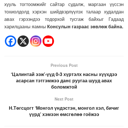
хууль тогтоомжийг сайтар судалж, маргаан үүссэн
тохиолдолд хэрхэн шийдвэрлүүлэх талаар худалдан
авах гэрээндээ тодорхой тусгаж байхыг Гадаад
харилцааны яамны
Консулын газраас зөвлөж байна.
Previous Post
‘Цалинтай ээж’-үүд 0-3 хүртэлх насны хүүхдээ
асарсан тэтгэмжээ данс руугаа шууд авах
боломжтой
Next Post
Н.Төгсцогт ‘Монгол үндэстэн, монгол хэл, бичиг
үүрд’ хэмээн өмсгөлөө гоёжээ