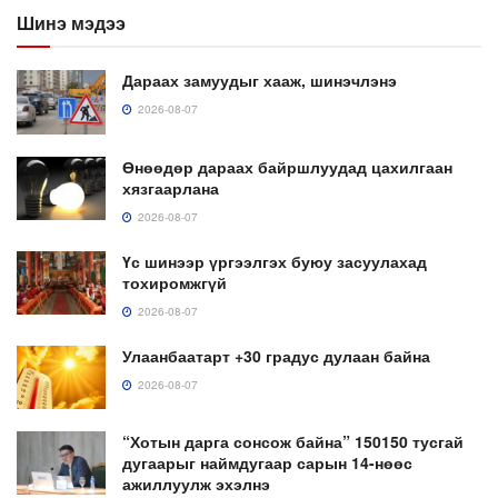
Шинэ мэдээ
Дараах замуудыг хааж, шинэчлэнэ
2026-08-07
Өнөөдөр дараах байршлуудад цахилгаан
хязгаарлана
2026-08-07
Үс шинээр үргээлгэх буюу засуулахад
тохиромжгүй
2026-08-07
Улаанбаатарт +30 градус дулаан байна
2026-08-07
“Хотын дарга сонсож байна” 150150 тусгай
дугаарыг наймдугаар сарын 14-нөөс
ажиллуулж эхэлнэ