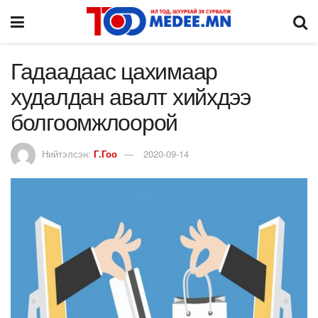
Гадаадаас цахимаар
худалдан авалт хийхдээ
болгоомжлоорой
Нийтэлсэн:
Г.Гоо
2020-09-14