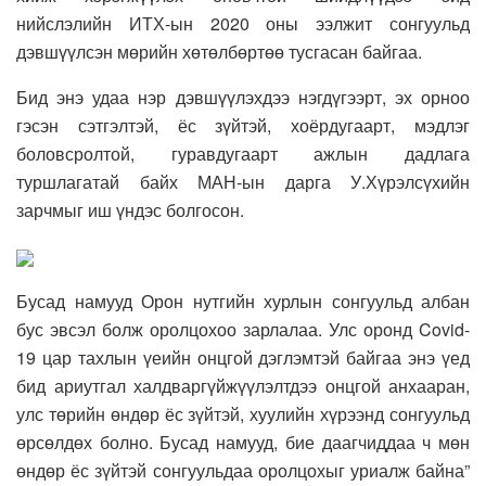
нийслэлийн ИТХ-ын 2020 оны ээлжит сонгуульд
дэвшүүлсэн мөрийн хөтөлбөртөө тусгасан
байгаа.
Бид энэ удаа нэр дэвшүүлэхдээ нэгдүгээрт, эх орноо
гэсэн сэтгэлтэй, ёс зүйтэй, хоёрдугаарт, мэдлэг
боловсролтой, гуравдугаарт ажлын дадлага
туршлагатай байх МАН-ын дарга У.Хүрэлсүхийн
зарчмыг иш үндэс болгосон.
Бусад намууд Орон нутгийн хурлын сонгуульд албан
бус эвсэл болж оролцохоо зарлалаа. Улс оронд Covid-
19 цар тахлын үеийн онцгой дэглэмтэй байгаа энэ үед
бид ариутгал халдваргүйжүүлэлтдээ онцгой анхааран,
улс төрийн өндөр ёс зүйтэй, хуулийн хүрээнд сонгуульд
өрсөлдөх болно. Бусад намууд, бие даагчиддаа ч мөн
өндөр ёс зүйтэй сонгуульдаа оролцохыг уриалж байна”