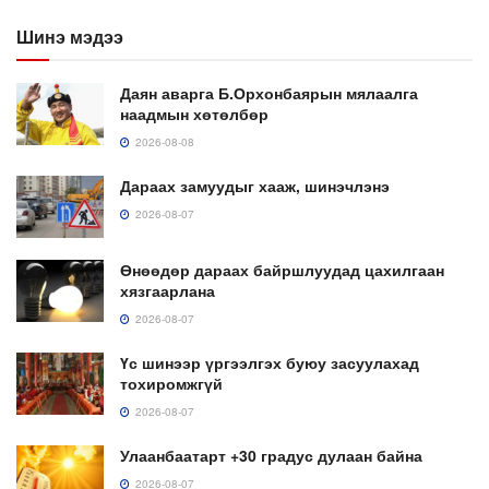
Шинэ мэдээ
Даян аварга Б.Орхонбаярын мялаалга
наадмын хөтөлбөр
2026-08-08
Дараах замуудыг хааж, шинэчлэнэ
2026-08-07
Өнөөдөр дараах байршлуудад цахилгаан
хязгаарлана
2026-08-07
Үс шинээр үргээлгэх буюу засуулахад
тохиромжгүй
2026-08-07
Улаанбаатарт +30 градус дулаан байна
2026-08-07