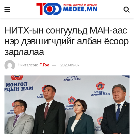
НИТХ-ын сонгуульд МАН-аас
нэр дэвшигчдийг албан ёсоор
зарлалаа
Нийтэлсэн:
Г.Гоо
2020-09-07