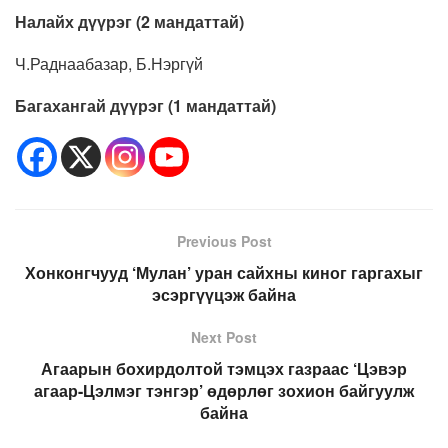
Налайх дүүрэг (2 мандаттай)
Ч.Раднаабазар, Б.Нэргүй
Багахангай дүүрэг (1 мандаттай)
Previous Post
Хонконгчууд ‘Мулан’ уран сайхны киног гаргахыг
эсэргүүцэж байна
Next Post
Агаарын бохирдолтой тэмцэх газраас ‘Цэвэр
агаар-Цэлмэг тэнгэр’ өдөрлөг зохион байгуулж
байна