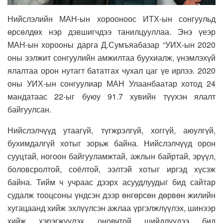
Нийслэлийн МАН-ын хорооноос ИТХ-ын сонгуульд
өрсөлдөх нэр дэвшигчдээ танилцууллаа. Энэ үеэр
МАН-ын хорооны дарга Д.Сумъяабазар “УИХ-ын 2020
оны ээлжит сонгуулийн амжилтаа буухиалж, үнэмлэхүй
ялалтаа орон нутагт бататгах чухал цаг үе ирлээ. 2020
оны УИХ-ын сонгуулиар МАН Улаанбаатар хотод 24
мандатаас 22-ыг буюу 91.7 хувийн түүхэн ялалт
байгуулсан.
Нийслэлчүүд утаагүй, түгжрэлгүй, хоггүй, аюулгүй,
бухимдалгүй хотыг зорьж байна. Нийслэлчүүд орон
сууцтай, ногоон байгууламжтай, ажлын байртай, эрүүл,
боловсролтой, соёлтой, ээлтэй хотыг иргэд хүсэж
байна. Тийм ч учраас дээрх асуудлуудыг бид сайтар
судалж тооцсоны үндсэн дээр өнгөрсөн дөрвөн жилийн
хугацаанд
хийж эхлүүлсэн ажлаа үргэлжлүүлэх, шинээр
хийж хэрэгжүүлэх оновчтой шийдлүүдээ бид