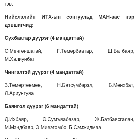
гэв.
Нийслэлийн ИТХ-ын сонгуульд МАН-аас нэр
дэвшигчид:
Сүхбаатар дүүрэг (4 мандаттай)
О.Мөнгөншагай, Г.Төмөрбаатар, Ш.Батбаяр,
М.Халиунбат
Чингэлтэй дүүрэг (4 мандаттай)
З.Төмөртөөмөө, Н.Батсүмбэрэл, Б.Мөнхбат,
Л.Ариунтуяа
Баянгол дүүрэг (6 мандаттай)
Д.Ихбаяр, Ө.Сумъяабазар, Ж.Батбаясгалан,
М.Мэндбаяр, Э.Миеэгомбо, Б.Сэмжидмаа