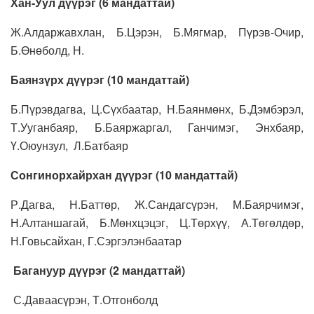
Хан-Уул дүүрэг (6 мандаттай)
Ж.Алдаржавхлан, Б.Цэрэн, Б.Мягмар, Пүрэв-Очир,
Б.Өнөболд, Н.
Баянзүрх дүүрэг (10 мандаттай)
Б.Пүрэвдагва, Ц.Сүхбаатар, Н.Баянмөнх, Б.Дэмбэрэл,
Т.Ууганбаяр, Б.Баяржаргал, Ганчимэг, Энхбаяр,
Ү.Оюунзул, Л.Батбаяр
Сонгинорхайрхан дүүрэг (10 мандаттай)
Р.Дагва, Н.Баттөр, Ж.Сандагсүрэн, М.Баярчимэг,
Н.Алтаншагай, Б.Мөнхцэцэг, Ц.Төрхүү, А.Төгөлдөр,
Н.Говьсайхан, Г.Сэргэлэнбаатар
Багануур дүүрэг (2 мандаттай)
С.Даваасүрэн, Т.Отгонболд