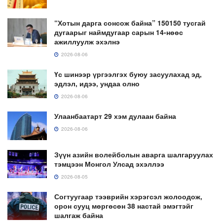
“Хотын дарга сонсож байна” 150150 тусгай
дугаарыг наймдугаар сарын 14-нөөс
ажиллуулж эхэлнэ
2026-08-06
Үс шинээр үргээлгэх буюу засуулахад эд,
эдлэл, идээ, ундаа олно
2026-08-06
Улаанбаатарт 29 хэм дулаан байна
2026-08-06
Зүүн азийн волейболын аварга шалгаруулах
тэмцээн Монгол Улсад эхэллээ
2026-08-05
Согтуугаар тээврийн хэрэгсэл жолоодож,
орон сууц мөргөсөн 38 настай эмэгтэйг
шалгаж байна