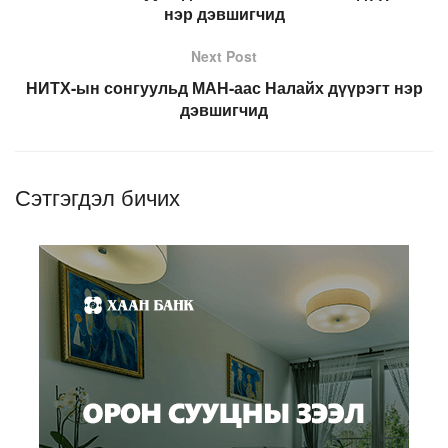
нэр дэвшигчид
Next Post
НИТХ-ын сонгуульд МАН-аас Налайх дүүрэгт нэр
дэвшигчид
Сэтгэгдэл бичих