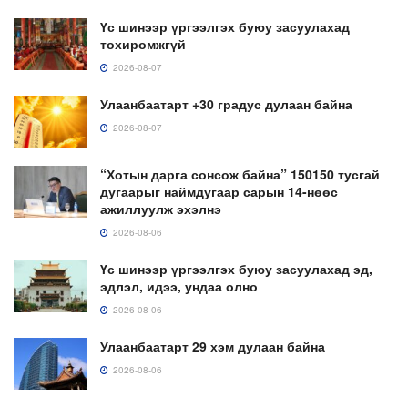
Үс шинээр үргээлгэх буюу засуулахад
тохиромжгүй
2026-08-07
Улаанбаатарт +30 градус дулаан байна
2026-08-07
“Хотын дарга сонсож байна” 150150 тусгай
дугаарыг наймдугаар сарын 14-нөөс
ажиллуулж эхэлнэ
2026-08-06
Үс шинээр үргээлгэх буюу засуулахад эд,
эдлэл, идээ, ундаа олно
2026-08-06
Улаанбаатарт 29 хэм дулаан байна
2026-08-06