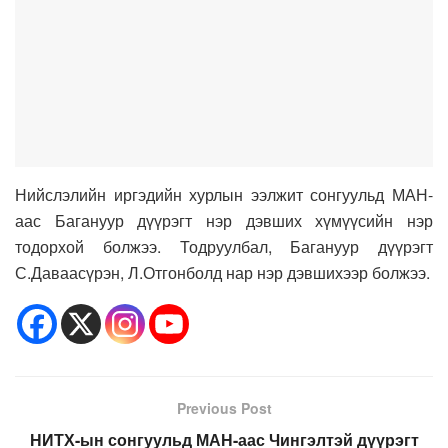
Нийслэлийн иргэдийн хурлын ээлжит сонгуульд МАН-
аас Багануур дүүрэгт нэр дэвших хүмүүсийн нэр
тодорхой болжээ. Тодруулбал, Багануур дүүрэгт
С.Даваасүрэн, Л.Отгонболд нар нэр дэвшихээр болжээ.
Previous Post
НИТХ-ын сонгуульд МАН-аас Чингэлтэй дүүрэгт