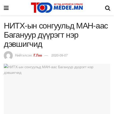
НИТХ-ын сонгуульд МАН-аас
Багануур дүүрэгт нэр
дэвшигчид
Нийтэлсэн:
Г.Гоо
2020-09-07