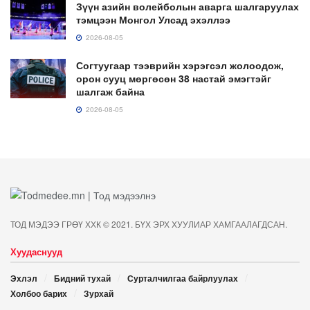
Зүүн азийн волейболын аварга шалгаруулах
тэмцээн Монгол Улсад эхэллээ
2026-08-05
Согтуугаар тээврийн хэрэгсэл жолоодож,
орон сууц мөргөсөн 38 настай эмэгтэйг
шалгаж байна
2026-08-05
ТОД МЭДЭЭ ГРӨҮ ХХК © 2021. БҮХ ЭРХ ХУУЛИАР ХАМГААЛАГДСАН.
Хуудаснууд
Эхлэл
Бидний тухай
Сурталчилгаа байрлуулах
Холбоо барих
Зурхай