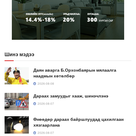
Шинэ мэдээ
Даян аварга Б.Орхонбаярын мялаалга
наадмын хөтөлбөр
2026-08-08
Дараах замуудыг хааж, шинэчлэнэ
2026-08-07
Өнөөдөр дараах байршлуудад цахилгаан
хязгаарлана
2026-08-07