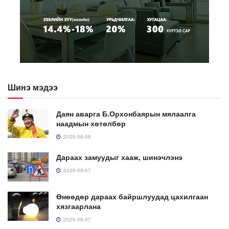
Шинэ мэдээ
Даян аварга Б.Орхонбаярын мялаалга
наадмын хөтөлбөр
2026-08-08
Дараах замуудыг хааж, шинэчлэнэ
2026-08-07
Өнөөдөр дараах байршлуудад цахилгаан
хязгаарлана
2026-08-07