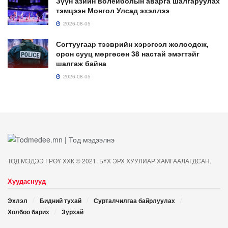
Зүүн азийн волейболын аварга шалгаруулах
тэмцээн Монгол Улсад эхэллээ
2026-08-05
Согтуугаар тээврийн хэрэгсэл жолоодож,
орон сууц мөргөсөн 38 настай эмэгтэйг
шалгаж байна
2026-08-05
ТОД МЭДЭЭ ГРӨҮ ХХК © 2021. БҮХ ЭРХ ХУУЛИАР ХАМГААЛАГДСАН.
Хуудаснууд
Эхлэл
Бидний тухай
Сурталчилгаа байрлуулах
Холбоо барих
Зурхай