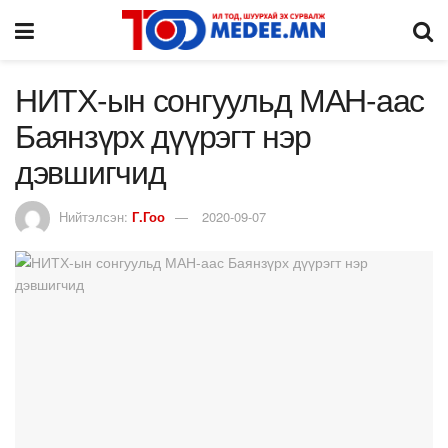
НИТХ-ын сонгуульд МАН-аас
Баянзүрх дүүрэгт нэр
дэвшигчид
Нийтэлсэн:
Г.Гоо
2020-09-07