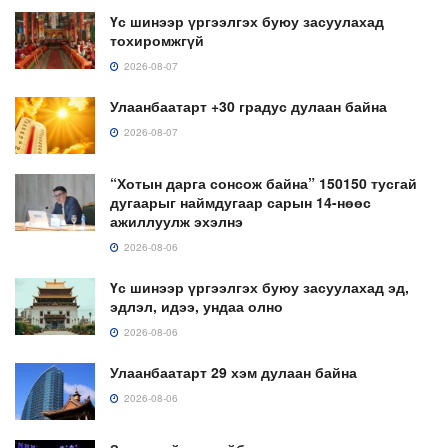
Үс шинээр үргээлгэх буюу засуулахад
тохиромжгүй
2026-08-07
Улаанбаатарт +30 градус дулаан байна
2026-08-07
“Хотын дарга сонсож байна” 150150 тусгай
дугаарыг наймдугаар сарын 14-нөөс
ажиллуулж эхэлнэ
2026-08-06
Үс шинээр үргээлгэх буюу засуулахад эд,
эдлэл, идээ, ундаа олно
2026-08-06
Улаанбаатарт 29 хэм дулаан байна
2026-08-06