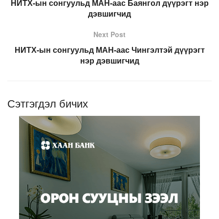
НИТХ-ын сонгуульд МАН-аас Баянгол дүүрэгт нэр
дэвшигчид
Next Post
НИТХ-ын сонгуульд МАН-аас Чингэлтэй дүүрэгт
нэр дэвшигчид
Сэтгэгдэл бичих