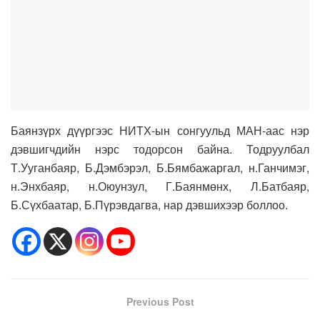
Баянзүрх дүүргээс НИТХ-ын сонгуульд МАН-аас нэр
дэвшигчдийн нэрс тодорсон байна. Тодруулбал
Т.Ууганбаяр, Б.Дэмбэрэл, Б.Бямбажаргал, н.Ганчимэг,
н.Энхбаяр, н.Оюунзул, Г.Баянмөнх, Л.Батбаяр,
Б.Сүхбаатар, Б.Пүрэвдагва, нар дэвшихээр боллоо.
Previous Post