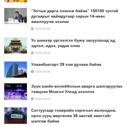
“Хотын дарга сонсож байна” 150150 тусгай
дугаарыг наймдугаар сарын 14-нөөс
ажиллуулж эхэлнэ
2026-08-06
Үс шинээр үргээлгэх буюу засуулахад эд,
эдлэл, идээ, ундаа олно
2026-08-06
Улаанбаатарт 29 хэм дулаан байна
2026-08-06
Зүүн азийн волейболын аварга шалгаруулах
тэмцээн Монгол Улсад эхэллээ
2026-08-05
Согтуугаар тээврийн хэрэгсэл жолоодож,
орон сууц мөргөсөн 38 настай эмэгтэйг
шалгаж байна