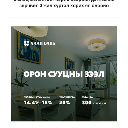
зөрчвөл 3 жил хүртэл хорих ял онооно