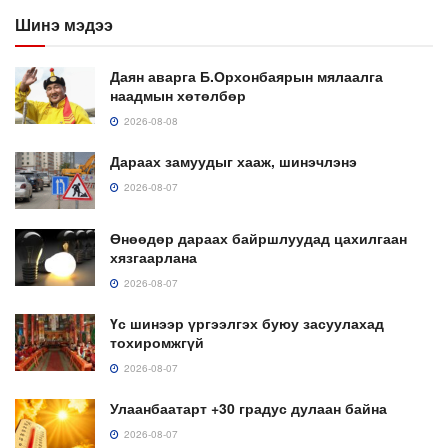
Шинэ мэдээ
Даян аварга Б.Орхонбаярын мялаалга
наадмын хөтөлбөр
2026-08-08
Дараах замуудыг хааж, шинэчлэнэ
2026-08-07
Өнөөдөр дараах байршлуудад цахилгаан
хязгаарлана
2026-08-07
Үс шинээр үргээлгэх буюу засуулахад
тохиромжгүй
2026-08-07
Улаанбаатарт +30 градус дулаан байна
2026-08-07