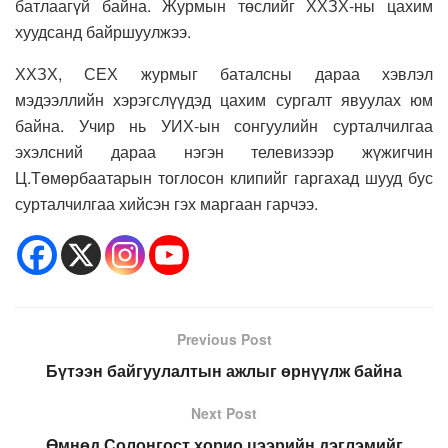
батлаагүй байна. Журмын төслийг ХХЗХ-ны цахим
хуудсанд байршуулжээ.
ХХЗХ, СЕХ журмыг баталсны дараа хэвлэл
мэдээллийн хэрэгслүүдэд цахим сургалт явуулах юм
байна. Учир нь УИХ-ын сонгуулийн сурталчилгаа
эхэлсний дараа нэгэн телевизээр жүжигчин
Ц.Төмөрбаатарын тоглосон клипийг гаргахад шууд бус
сурталчилгаа хийсэн гэх маргаан гарчээ.
Previous Post
Бүтээн байгуулалтын ажлыг өрнүүлж байна
Next Post
Өмнөд Солонгост хорио цээрийн дэглэмийг