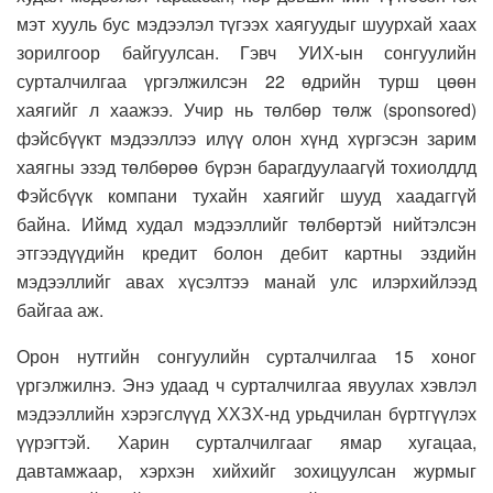
мэт хууль бус мэдээлэл түгээх хаягуудыг шуурхай хаах
зорилгоор байгуулсан. Гэвч УИХ-ын сонгуулийн
сурталчилгаа үргэлжилсэн 22 өдрийн турш цөөн
хаягийг л хаажээ. Учир нь төлбөр төлж (sponsored)
фэйсбүүкт мэдээллээ илүү олон хүнд хүргэсэн зарим
хаягны эзэд төлбөрөө бүрэн барагдуулаагүй тохиолдлд
Фэйсбүүк компани тухайн хаягийг шууд хаадаггүй
байна. Иймд худал мэдээллийг төлбөртэй нийтэлсэн
этгээдүүдийн кредит болон дебит картны эздийн
мэдээллийг авах хүсэлтээ манай улс илэрхийлээд
байгаа аж.
Орон нутгийн сонгуулийн сурталчилгаа 15 хоног
үргэлжилнэ. Энэ удаад ч сурталчилгаа явуулах хэвлэл
мэдээллийн хэрэгслүүд ХХЗХ-нд урьдчилан бүртгүүлэх
үүрэгтэй. Харин сурталчилгааг ямар хугацаа,
давтамжаар, хэрхэн хийхийг зохицуулсан журмыг