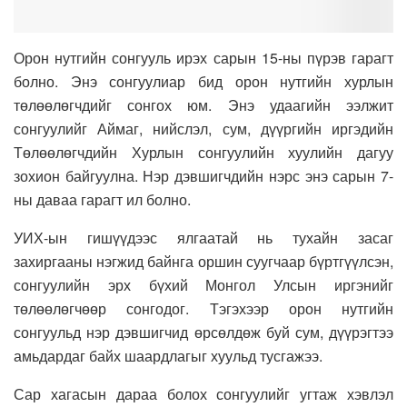
Орон нутгийн сонгууль ирэх сарын 15-ны пүрэв гарагт
болно. Энэ сонгуулиар бид орон нутгийн хурлын
төлөөлөгчдийг сонгох юм. Энэ удаагийн ээлжит
сонгуулийг Аймаг, нийслэл, сум, дүүргийн иргэдийн
Төлөөлөгчдийн Хурлын сонгуулийн хуулийн дагуу
зохион байгуулна. Нэр дэвшигчдийн нэрс энэ сарын 7-
ны даваа гарагт ил болно.
УИХ-ын гишүүдээс ялгаатай нь тухайн засаг
захиргааны нэгжид байнга оршин суугчаар бүртгүүлсэн,
сонгуулийн эрх бүхий Монгол Улсын иргэнийг
төлөөлөгчөөр сонгодог. Тэгэхээр орон нутгийн
сонгуульд нэр дэвшигчид өрсөлдөж буй сум, дүүрэгтээ
амьдардаг байх шаардлагыг хуульд тусгажээ.
Сар хагасын дараа болох сонгуулийг угтаж хэвлэл