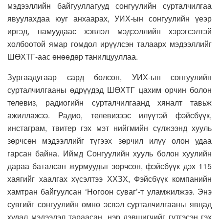
мэдээллийн байгууллагууд сонгуулийн сурталчилгаа
явуулахдаа юуг анхаарах, УИХ-ын сонгуулийн үеэр
иргэд, намуудаас хэвлэл мэдээллийн хэрэгсэлтэй
холбоотой ямар гомдол ирүүлсэн талаарх мэдээллийг
ШӨХТГ-аас өнөөдөр танилцууллаа.
Зургаадугаар сард болсон, УИХ-ын сонгуулийн
сурталчилгааны өдрүүдэд ШӨХТГ цахим орчин болон
телевиз, радиогийн сурталчилгаанд хяналт тавьж
ажиллажээ. Радио, телевизээс илүүтэй фэйсбүүк,
инстаграм, твитер гэх мэт нийгмийн сүлжээнд хууль
зөрчсөн мэдээллийг түгээх зөрчил илүү олон удаа
гарсан байна. Иймд Сонгуулийн хууль болон хуулийн
дараа баталсан журмуудыг зөрчсөн, фэйсбүүк дэх 115
хаягийг хаалгах хүсэлтээ ХХЗХ, Фэйсбүүк компанийн
хамтран байгуулсан ‘Ногоон суваг’-т уламжилжээ. Энэ
сувгийг сонгуулийн өмнө эсвэл сурталчилгааны явцад
худал мэдээлэл тараасан, нэр дэвшигчийг гүтгэсэн гэх