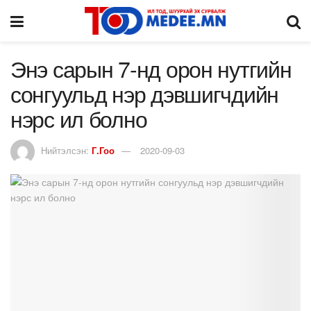
Энэ сарын 7-нд орон нутгийн
сонгуульд нэр дэвшигчдийн
нэрс ил болно
Нийтэлсэн:
Г.Гоо
2020-09-03