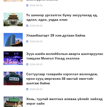
2026-08-06
Үс шинээр үргээлгэх буюу засуулахад эд,
эдлэл, идээ, ундаа олно
2026-08-06
Улаанбаатарт 29 хэм дулаан байна
2026-08-06
Зүүн азийн волейболын аварга шалгаруулах
тэмцээн Монгол Улсад эхэллээ
2026-08-05
Согтуугаар тээврийн хэрэгсэл жолоодож,
орон сууц мөргөсөн 38 настай эмэгтэйг
шалгаж байна
2026-08-05
Хонь, туулай жилтнээ аливаа үйлийг хийхэд
эерэг сайн