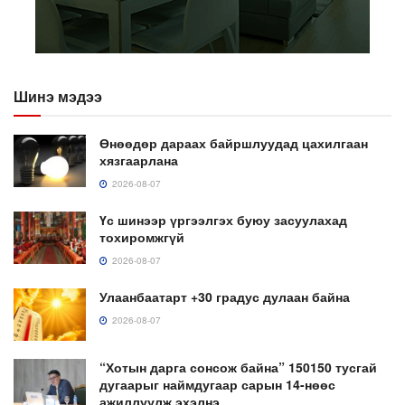
Шинэ мэдээ
Өнөөдөр дараах байршлуудад цахилгаан
хязгаарлана
2026-08-07
Үс шинээр үргээлгэх буюу засуулахад
тохиромжгүй
2026-08-07
Улаанбаатарт +30 градус дулаан байна
2026-08-07
“Хотын дарга сонсож байна” 150150 тусгай
дугаарыг наймдугаар сарын 14-нөөс
ажиллуулж эхэлнэ