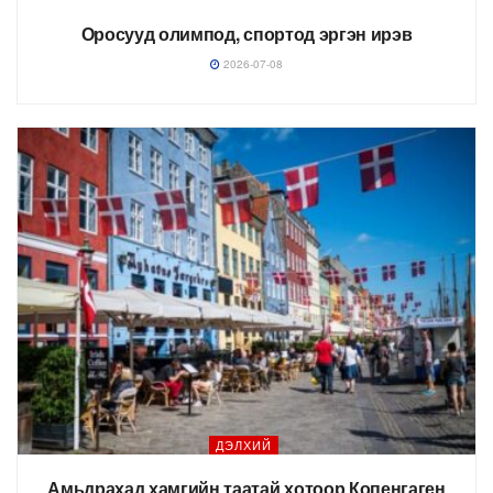
Оросууд олимпод, спортод эргэн ирэв
2026-07-08
ДЭЛХИЙ
Амьдрахад хамгийн таатай хотоор Копенгаген