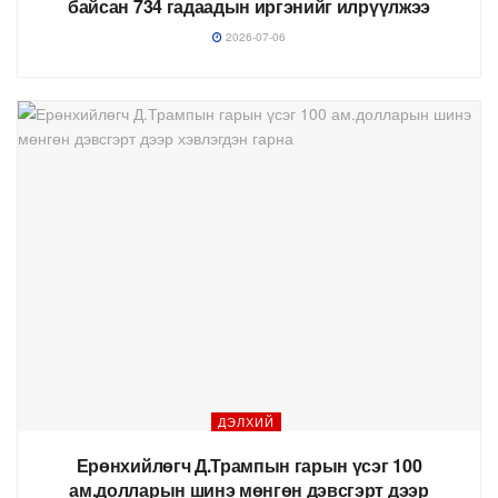
байсан 734 гадаадын иргэнийг илрүүлжээ
2026-07-06
ДЭЛХИЙ
Ерөнхийлөгч Д.Трампын гарын үсэг 100
ам.долларын шинэ мөнгөн дэвсгэрт дээр