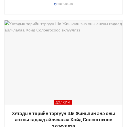
2026-06-10
ДЭЛХИЙ
Хятадын төрийн тэргүүн Ши Жиньпин энэ оны
анхны гадаад айлчлалаа Хойд Солонгосоос
эхлүүллээ