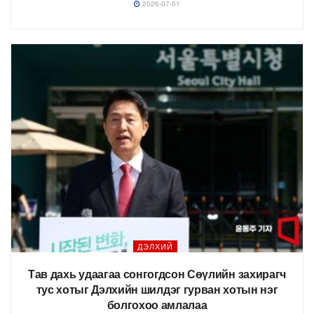
2026-07-01
ДЭЛХИЙ
Тав дахь удаагаа сонгогдсон Сөүлийн захирагч
тус хотыг Дэлхийн шилдэг гурван хотын нэг
болгохоо амлалаа