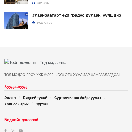
2026-08-05
Улаанбаатарт +28 градус дулаан, үүлшинэ
2026-08-05
ТОД МЭДЭЭ ГРӨҮ ХХК © 2021. БҮХ ЭРХ ХУУЛИАР ХАМГААЛАГДСАН.
Хуудаснууд
Эхлэл
Бидний тухай
Сурталчилгаа байрлуулах
Холбоо барих
Зурхай
Биднийг дагаарай