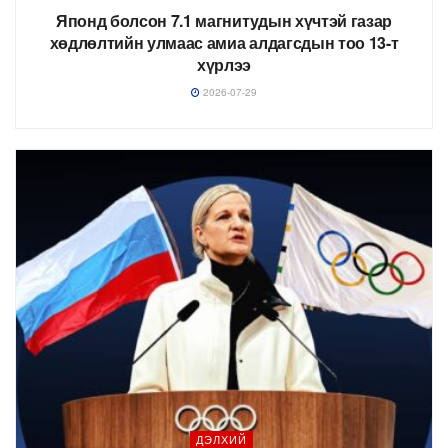
Японд болсон 7.1 магнитудын хүчтэй газар
хөдлөлтийн улмаас амиа алдагсдын тоо 13-т
хүрлээ
2026-07-29
ДЭЛХИЙ