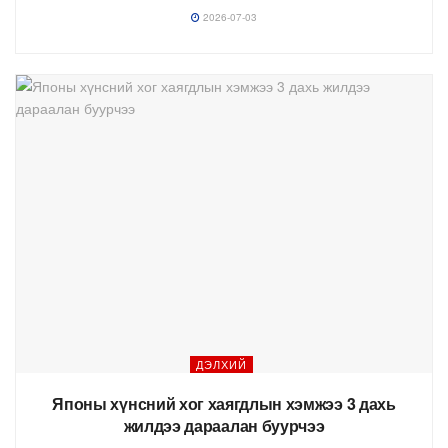
2026-07-03
ДЭЛХИЙ
Японы хүнсний хог хаягдлын хэмжээ 3 дахь
жилдээ дараалан буурчээ