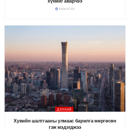
хүнийг аварчээ
2026-07-03
ДЭЛХИЙ
Хувийн шалтгааны улмаас барилга мөргөсөн
гэж мэдэгджээ