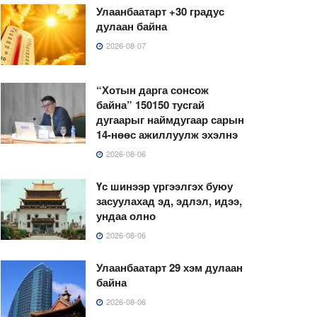
Улаанбаатарт +30 градус
дулаан байна
2026-08-07
“Хотын дарга сонсож
байна” 150150 тусгай
дугаарыг наймдугаар сарын
14-нөөс ажиллуулж эхэлнэ
2026-08-06
Үс шинээр үргээлгэх буюу
засуулахад эд, эдлэл, идээ,
ундаа олно
2026-08-06
Улаанбаатарт 29 хэм дулаан
байна
2026-08-06