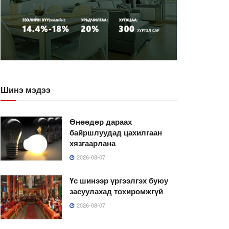
Шинэ мэдээ
Өнөөдөр дараах
байршлуудад цахилгаан
хязгаарлана
2026-08-07
Үс шинээр үргээлгэх буюу
засуулахад тохиромжгүй
2026-08-07