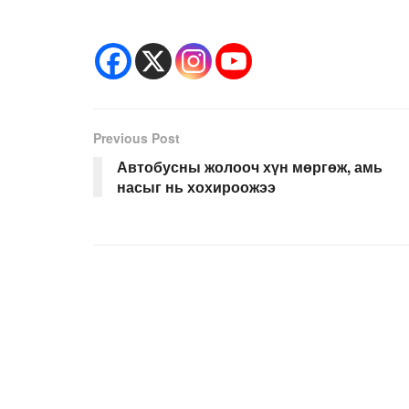
Previous Post
Автобусны жолооч хүн мөргөж, амь
насыг нь хохироожээ