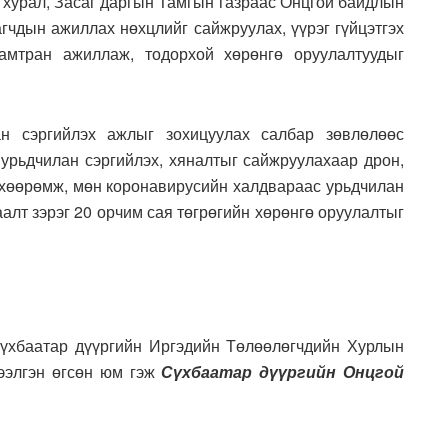
 хурал, Засаг даргын Тамгын газраас Онцгой байдлын
агчдын ажиллах нөхцлийг сайжруулах, үүрэг гүйцэтгэх
хамтран ажиллаж, тодорхой хөрөнгө оруулалтуудыг
ан сэргийлэх ажлыг зохицуулах салбар зөвлөлөөс
 урьдчилан сэргийлэх, хяналтыг сайжруулахаар дрон,
төхөөрөмж, мөн коронавирусийн халдвараас урьдчилан
алт зэрэг 20 орчим сая төгрөгийн хөрөнгө оруулалтыг
Сүхбаатар дүүргийн Иргэдийн Төлөөлөгчдийн Хурлын
лээлгэн өгсөн юм гэж
Сүхбаатар дүүргийн Онцгой