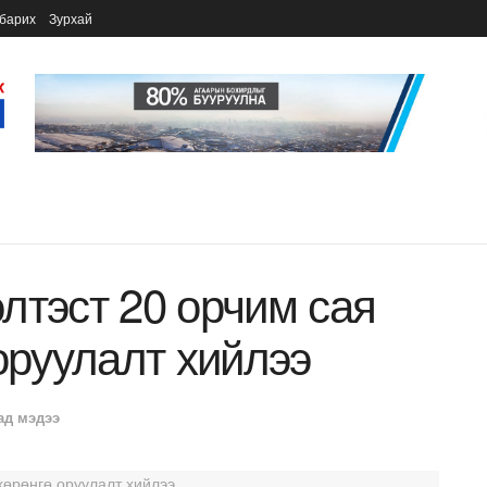
барих
Зурхай
лтэст 20 орчим сая
оруулалт хийлээ
ад мэдээ