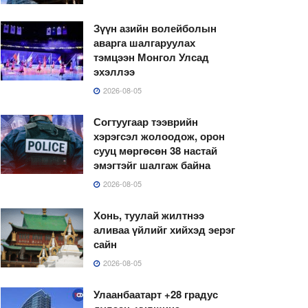
Зүүн азийн волейболын
аварга шалгаруулах
тэмцээн Монгол Улсад
эхэллээ
2026-08-05
Согтуугаар тээврийн
хэрэгсэл жолоодож, орон
сууц мөргөсөн 38 настай
эмэгтэйг шалгаж байна
2026-08-05
Хонь, туулай жилтнээ
аливаа үйлийг хийхэд эерэг
сайн
2026-08-05
Улаанбаатарт +28 градус