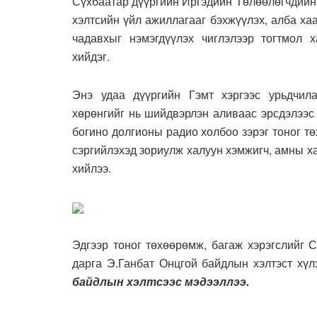
Сүхбаатар дүүргийн Иргэдийн Төлөөлөгчдийн
хэлтсийн үйл ажиллагааг бэхжүүлэх, алба ха
чадавхыг нэмэгдүүлэх чиглэлээр тогтмол 
хийдэг.
Энэ удаа дүүргийн Гэмт хэргээс урьдчил
хөрөнгийг нь шийдвэрлэн аливаас эрсдэлээс
богино долгионы радио холбоо зэрэг тоног 
сэргийлэхэд зориулж халуун хэмжигч, амны ха
хийлээ.
Эдгээр тоног төхөөрөмж, багаж хэрэгслийг 
дарга Э.Ганбат Онцгой байдлын хэлтэст хү
байдлын хэлтсээс мэдээллээ.