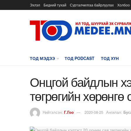
Эхлэл
Бидний тухай
Сурталчилгаа байрлуулах
Холбоо 
ТОД МЭДЭЭ
ТОД PODCAST
ТОД ХҮН
Онцгой байдлын хэ
төгрөгийн хөрөнгө 
Нийтэлсэн:
Г.Гоо
2020-08-25
Ангилал:
Бус