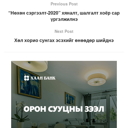
Previous Post
“Нөхөн сэргээлт-2020” хяналт, шалгалт хоёр сар
үргэлжилнэ
Next Post
Хөл хорио сунгах эсэхийг өнөөдөр шийднэ