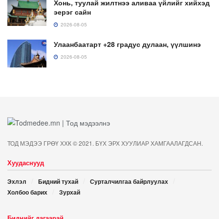
Хонь, туулай жилтнээ аливаа үйлийг хийхэд
эерэг сайн
2026-08-05
Улаанбаатарт +28 градус дулаан, үүлшинэ
2026-08-05
ТОД МЭДЭЭ ГРӨҮ ХХК © 2021. БҮХ ЭРХ ХУУЛИАР ХАМГААЛАГДСАН.
Хуудаснууд
Эхлэл
Бидний тухай
Сурталчилгаа байрлуулах
Холбоо барих
Зурхай
Биднийг дагаарай