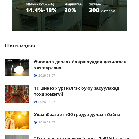
Шинэ мэдээ
Өнөөдөр дараах байршлуудад цахилгаан
хязгаарлана
2026-08-07
Үс шинээр үргээлгэх буюу засуулахад
тохиромжгүй
2026-08-07
Улаанбаатарт +30 градус дулаан байна
2026-08-07
“Хотын дарга сонсож байна” 150150 тусгай