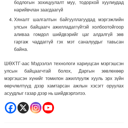
бодлогын зохицуулалт муу, тодорхой хуулиудад
нарийвчлан заагдаагүй
Хяналт шалгалтын байгууллагуудад мэргэжлийн
улсын байцаагч ажилладаггүйтэй холбоотойгоор
аливаа гомдол шийдвэрийг цаг алдалгүй зөв
гаргаж чаддаггүй гэх мэт саналуудыг тавьсан
байна.
ШӨХТГ-аас Мэдээлэл технологи хариуцсан мэргэшсэн
улсын байцаагчтай болох, Даргын зөвлөхөөр
мэргэшсэн хүнийг томилон ажиллуулж хууль эрх зүйн
өөрчлөлтүүд дээр хамтарсан ажлын хэсэгт оруулах
асуудлыг газар дээр нь шийдвэрлэлээ.