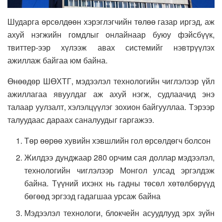
Шударга өрсөлдөөн хэрэглэгчийн төлөө газар иргэд, аж
ахуй нэгжийн гомдлыг онлайнаар буюу фэйсбүүк,
твиттер-ээр хүлээж авах системийг нэвтрүүлэх
ажиллаж байгаа юм байна.
Өнөөдөр ШӨХТГ, мэдээлэл технологийн чиглэлээр үйл
ажиллагаа явуулдаг аж ахуй нэгж, судлаачид энэ
талаар уулзалт, хэлэлцүүлэг зохион байгууллаа. Тэрээр
талуудаас дараах саналуудыг гаргажээ.
Төр өөрөө хувийн хэвшлийн гол өрсөлдөгч болсон
Жилдээ дунджаар 280 орчим сая доллар мэдээлэл,
технологийн чиглэлээр Монгол улсад эргэлдэж
байна. Түүний ихэнх нь гадны төсөл хөтөлбөрүүд
бөгөөд эргээд гадагшаа урсаж байна
Мэдээлэл технологи, блокчейн асуудлууд эрх зүйн