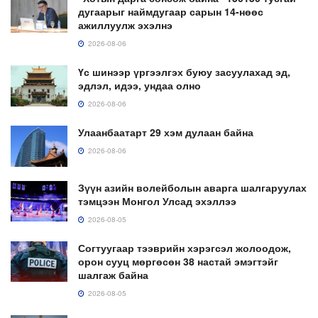
дугаарыг наймдугаар сарын 14-нөөс
ажиллуулж эхэлнэ
2026-08-06
Үс шинээр үргээлгэх буюу засуулахад эд,
эдлэл, идээ, ундаа олно
2026-08-06
Улаанбаатарт 29 хэм дулаан байна
2026-08-06
Зүүн азийн волейболын аварга шалгаруулах
тэмцээн Монгол Улсад эхэллээ
2026-08-05
Согтуугаар тээврийн хэрэгсэл жолоодож,
орон сууц мөргөсөн 38 настай эмэгтэйг
шалгаж байна
2026-08-05