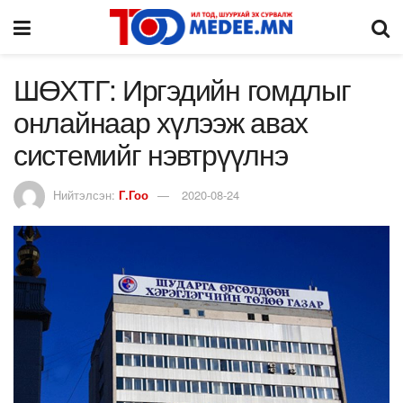
ШӨХТГ: Иргэдийн гомдлыг
онлайнаар хүлээж авах
системийг нэвтрүүлнэ
Нийтэлсэн:
Г.Гоо
2020-08-24