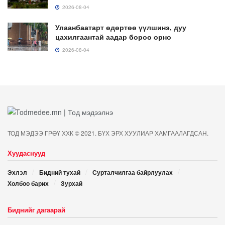
2026-08-04
Улаанбаатарт өдөртөө үүлшинэ, дуу
цахилгаантай аадар бороо орно
2026-08-04
ТОД МЭДЭЭ ГРӨҮ ХХК © 2021. БҮХ ЭРХ ХУУЛИАР ХАМГААЛАГДСАН.
Хуудаснууд
Эхлэл
Бидний тухай
Сурталчилгаа байрлуулах
Холбоо барих
Зурхай
Биднийг дагаарай