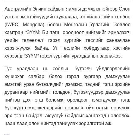
Австралийн Элчин сайдын яамны дэмжлэгтэйгээр Олон
улсын эмэгтэйчүүдийн худалдаа, аж үйлдвэрийн холбоо
(IWFCI Mongolia) болон Монголын Урлагийн Зөвлөл
хамтран “ЗҮҮМ: Би тэгш оролцоот нийгмийг эрмэлзэгч
үеийн төлөөлөл” гэрэл зургийн төслийг санаачлан
хэрэгжүүлж байна. Уг төслийн хоёрдугаар хэсгийн
хүрээнд “ЗҮҮМ” гэрэл зургийн уралдааныг зарлажээ.
Тус уралдаан нь соёлын бүтээлч үйлдвэрлэлийн
хүчирхэг салбар болох гэрэл зургаар дамжуулан
эмэгтэй уран бүтээлчдийг дэмжих, тэдний тэгш эрхийн
дурангаар нийгмийг тольдон, бүтээлүүдээр дамжуулан
нийгэм дэх тэгш боломж, оролцоог нэмэгдүүлж, тэгш
бус хүртээмж, жендэрийн хэвшмэл ойлголтыг өөрчлөх,
эрх тэгш байдал, аюулгүй байдлыг хангахад нөлөөлөх,
цаашлаад олон нийтэд таниулах зорилготой аж.