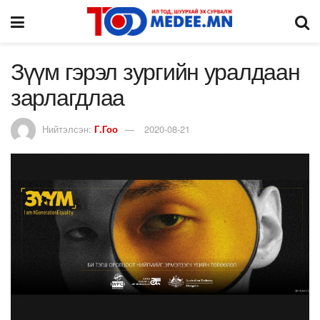
Зүүм гэрэл зургийн уралдаан
зарлагдлаа
Нийтэлсэн:
Г.Гоо
2020-08-21