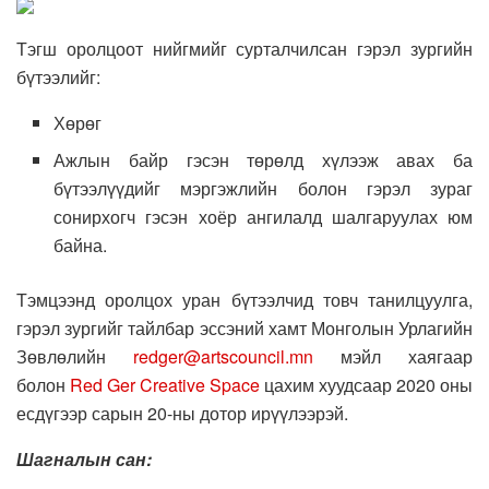
Тэгш оролцоот нийгмийг сурталчилсан гэрэл зургийн
бүтээлийг:
Хөрөг
Ажлын байр гэсэн төрөлд хүлээж авах ба
бүтээлүүдийг мэргэжлийн болон гэрэл зураг
сонирхогч гэсэн хоёр ангилалд шалгаруулах юм
байна.
Тэмцээнд оролцох уран бүтээлчид товч танилцуулга,
гэрэл зургийг тайлбар эссэний хамт Монголын Урлагийн
Зөвлөлийн
redger@artscouncil.mn
мэйл хаягаар
болон
Red Ger Creative Space
цахим хуудсаар 2020 оны
есдүгээр сарын 20-ны дотор ирүүлээрэй.
Шагналын сан: