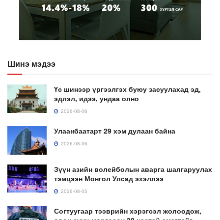
Шинэ мэдээ
Үс шинээр үргээлгэх буюу засуулахад эд,
эдлэл, идээ, ундаа олно
2026-08-06
Улаанбаатарт 29 хэм дулаан байна
2026-08-06
Зүүн азийн волейболын аварга шалгаруулах
тэмцээн Монгол Улсад эхэллээ
2026-08-05
Согтуугаар тээврийн хэрэгсэл жолоодож,
орон сууц мөргөсөн 38 настай эмэгтэйг