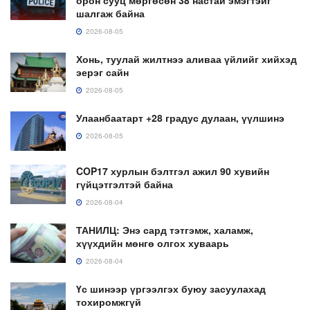
шалгаж байна
2026-08-05
Хонь, туулай жилтнээ аливаа үйлийг хийхэд
эерэг сайн
2026-08-05
Улаанбаатарт +28 градус дулаан, үүлшинэ
2026-08-05
COP17 хурлын бэлтгэл ажил 90 хувийн
гүйцэтгэлтэй байна
2026-08-04
ТАНИЛЦ: Энэ сард тэтгэмж, халамж,
хүүхдийн мөнгө олгох хуваарь
2026-08-04
Үс шинээр үргээлгэх буюу засуулахад
тохиромжгүй