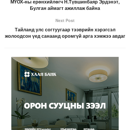
МҮОХ-ны ерөнхийлөгч Н.Түвшинбаяр Эрдэнэт,
Булган аймагт ажиллаж байна
Next Post
Тайланд улс согтуугаар тээврийн хэрэгсэл
жолоодсон үед санаанд оромгүй арга хэмжээ авдаг