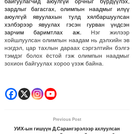
байгуулагчид аюулгүй орчныг бүрдүүлэх,
зардлыг багасгах, олимпын наадмыг илүү
аюулгүй явуулахын тулд хялбаршуулсан
хэлбэрээр явуулах гэсэн гурван үндсэн
зарчим баримтлах аж.
Нэг жилээр
хойшлуулсан олимпын наадам нь дэлхийн эв
нэгдэл, цар тахлын дараах сэргэлтийн бэлгэ
тэмдэг болох ёстой гэж олимпын наадмыг
зохион байгуулах хороо үзэж байна.
Previous Post
УИХ-ын гишүүн Д.Сарангэрэлээр ахлуулсан