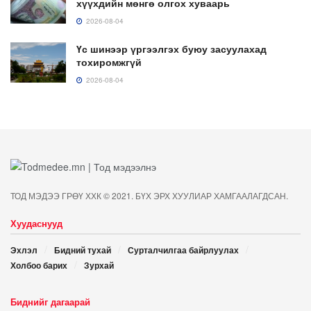
хүүхдийн мөнгө олгох хуваарь
2026-08-04
Үс шинээр үргээлгэх буюу засуулахад
тохиромжгүй
2026-08-04
ТОД МЭДЭЭ ГРӨҮ ХХК © 2021. БҮХ ЭРХ ХУУЛИАР ХАМГААЛАГДСАН.
Хуудаснууд
Эхлэл
Бидний тухай
Сурталчилгаа байрлуулах
Холбоо барих
Зурхай
Биднийг дагаарай