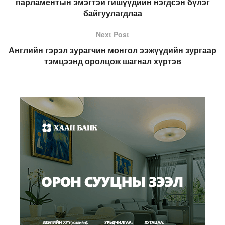
парламентын эмэгтэй гишүүдийн нэгдсэн бүлэг
байгуулагдлаа
Next Post
Английн гэрэл зурагчин монгол ээжүүдийн зургаар
тэмцээнд оролцож шагнал хүртэв