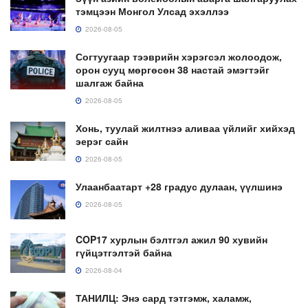
тэмцээн Монгол Улсад эхэллээ
2026-08-05
Согтуугаар тээврийн хэрэгсэл жолоодож,
орон сууц мөргөсөн 38 настай эмэгтэйг
шалгаж байна
2026-08-05
Хонь, туулай жилтнээ аливаа үйлийг хийхэд
эерэг сайн
2026-08-05
Улаанбаатарт +28 градус дулаан, үүлшинэ
2026-08-05
COP17 хурлын бэлтгэл ажил 90 хувийн
гүйцэтгэлтэй байна
2026-08-04
ТАНИЛЦ: Энэ сард тэтгэмж, халамж,