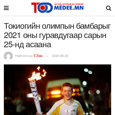
Токиогийн олимпын бамбарыг
2021 оны гуравдугаар сарын
25-нд асаана
Нийтэлсэн:
Г.Гоо
2020-08-20