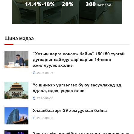
Шинэ мэдээ
“Хотын дарга сонсож байна” 150150 тусгай
дугаарыг наймдугаар сарын 14-нөөс
ажиллуулж эхэлнэ
2026-08-06
Үс шинээр үргээлгэх буюу засуулахад эд,
эдлэл, идээ, ундаа олно
2026-08-06
Улаанбаатарт 29 хэм дулаан байна
2026-08-06
Зүүн азийн волейболын аварга шалгаруулах