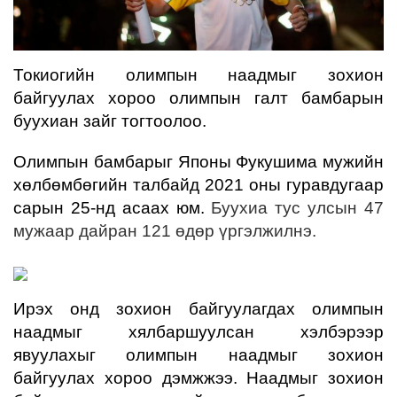
Токиогийн олимпын наадмыг зохион
байгуулах хороо олимпын галт бамбарын
буухиан зайг тогтоолоо.
Олимпын бамбарыг Японы Фукушима мужийн
хөлбөмбөгийн талбайд 2021 оны гуравдугаар
сарын 25-нд асаах юм.
Буухиа тус улсын 47
мужаар дайран 121 өдөр үргэлжилнэ.
Ирэх онд зохион байгуулагдах олимпын
наадмыг хялбаршуулсан хэлбэрээр
явуулахыг олимпын наадмыг зохион
байгуулах хороо дэмжжээ. Наадмыг зохион